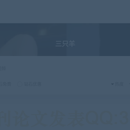
三只羊
视频
石免费
钻石优惠
热度