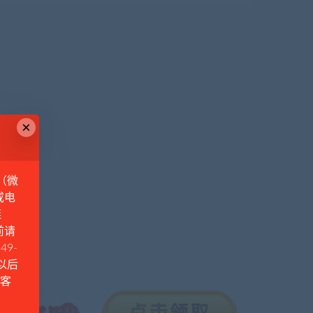
×
（微
或电
链
前请
49-
例以后
Q客