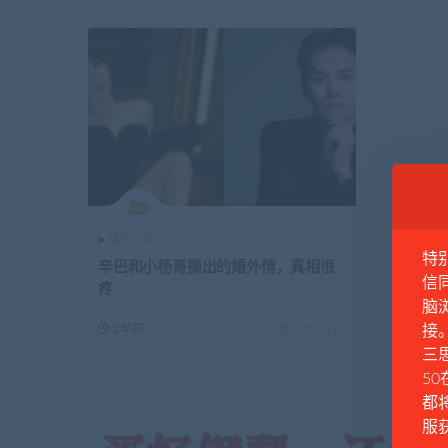
娱乐八卦
特
辛巴和小杨哥撕出的婚外情，真相很
信
疼
脑
2年前
478
0
接
三思
50
都
服