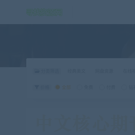
分类筛选
经典美文
网盘资源
在线
价格
全部
免费
付费
钻