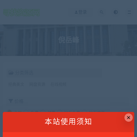
登录
倪岳峰
分类筛选
经典美文
网盘资源
在线视频
价格
全部
免费
付费
钻石免费
钻石优惠
×
本站使用须知
发布日期
修改时间
评论数量
随机
热度