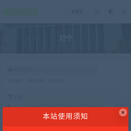
登录
刘宁
分类筛选
经典美文
网盘资源
在线视频
价格
全部
免费
付费
钻石免费
钻石优惠
×
本站使用须知
发布日期
修改时间
评论数量
随机
热度