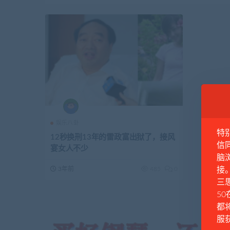
娱乐八卦
特
12秒换刑13年的雷政富出狱了，接风
信
宴女人不少
脑
3年前
485
0
接
三思
50
都
服