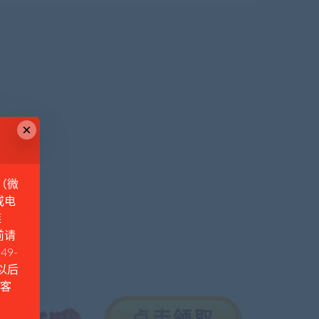
×
（微
或电
链
前请
49-
例以后
Q客