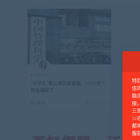
时事资讯
特
“中字头”事业单位被撤编，1000多个
信
铁饭碗碎了
脑
2年前
422
0
接
三思
50
都
服