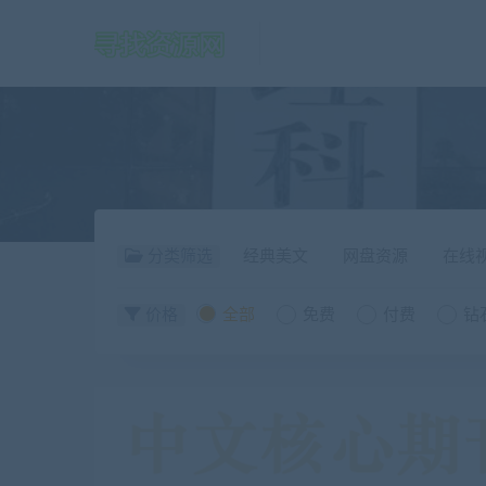
分类筛选
经典美文
网盘资源
在线
价格
全部
免费
付费
钻