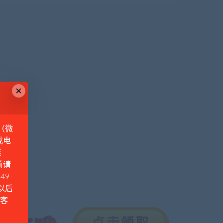
×
（微
或电
链
前请
49-
例以后
Q客