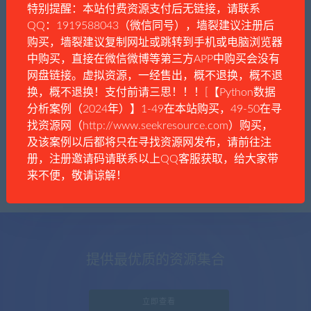
特别提醒：本站付费资源支付后无链接，请联系
QQ：1919588043（微信同号），墙裂建议注册后
购买，墙裂建议复制网址或跳转到手机或电脑浏览器
中购买，直接在微信微博等第三方APP中购买会没有
键盘侠
历史政治
时事资讯
网盘链接。虚拟资源，一经售出，概不退换，概不退
从全网整治反日言论，谈谈民众为何容易被
换，概不退换！支付前请三思！！！[【Python数据
煽动
分析案例（2024年）】1-49在本站购买，49-50在寻
找资源网（http://www.seekresource.com）购买，
及该案例以后都将只在寻找资源网发布，请前往注
册，注册邀请码请联系以上QQ客服获取，给大家带
来不便，敬请谅解！
提供最优质的资源集合
立即查看