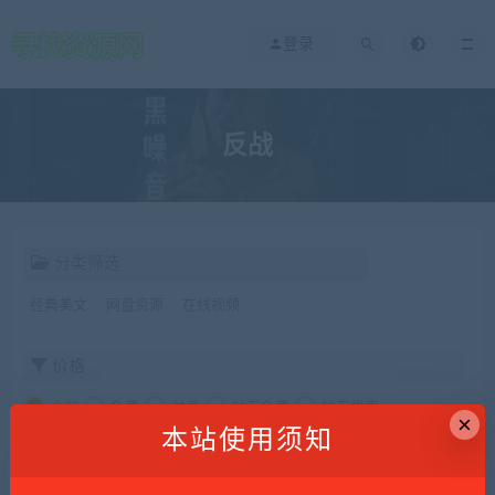
登录
反战
分类筛选
经典美文
网盘资源
在线视频
价格
全部
免费
付费
钻石免费
钻石优惠
×
本站使用须知
发布日期
修改时间
评论数量
随机
热度