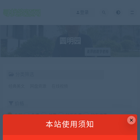
登录
圆明园
分类筛选
经典美文
网盘资源
在线视频
价格
全部
免费
付费
钻石免费
钻石优惠
×
本站使用须知
发布日期
修改时间
评论数量
随机
热度