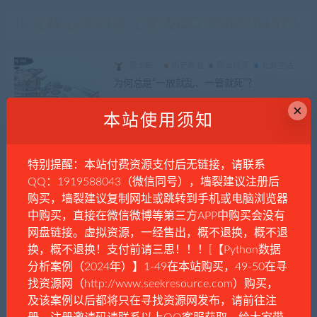
鹿头蛇
历史政治
商业经济
社会生活
为何总是“一放就乱、一管就死”？
×
本站使用须知
键盘侠
历史政治
社会生活
一个不敢承认错误和问题的国家，是不可能
特别提醒：本站付费资源支付后无链接，请联系
强大的
QQ：1919588043（微信同号），墙裂建议注册后
购买，墙裂建议复制网址或跳转到手机或电脑浏览器
中购买，直接在微信微博等第三方APP中购买会没有
野生闲鱼
历史政治
网盘链接。虚拟资源，一经售出，概不退换，概不退
当一个社会开始流行“我们不谈政治”
换，概不退换！支付前请三思！！！[【Python数据
分析案例（2024年）】1-49在本站购买，49-50在寻
找资源网（http://www.seekresource.com）购买，
漫谈者
时事资讯
及该案例以后都将只在寻找资源网发布，请前往注
“港独”陈家驹：叫嚣“让香港重归英国”，潜逃