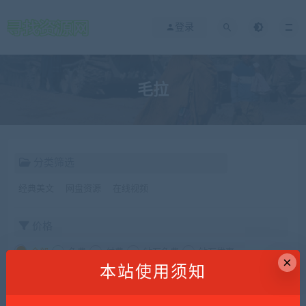
登录
毛拉
分类筛选
经典美文
网盘资源
在线视频
价格
全部
免费
付费
钻石免费
钻石优惠
×
本站使用须知
发布日期
修改时间
评论数量
随机
热度