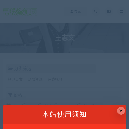
登录
王志文
分类筛选
经典美文
网盘资源
在线视频
价格
全部
免费
付费
钻石免费
钻石优惠
×
本站使用须知
发布日期
修改时间
评论数量
随机
热度