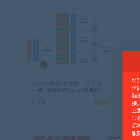
数据
文档
源码
特
【Python数据分析案例】（三十九）
信
——基于融合模型(Stack)的电商用户购
脑
买行为预测
2年前
728
0
120
接
三思
50
都
服