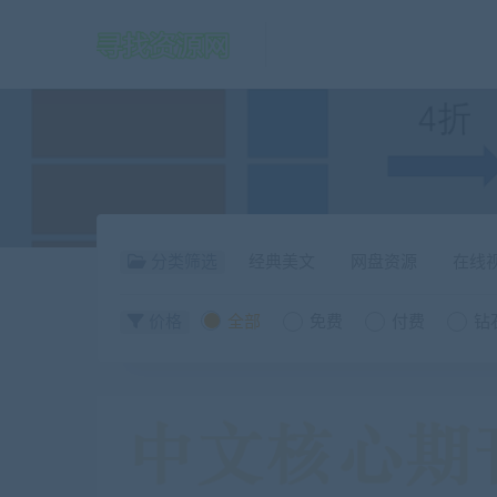
分类筛选
经典美文
网盘资源
在线
价格
全部
免费
付费
钻