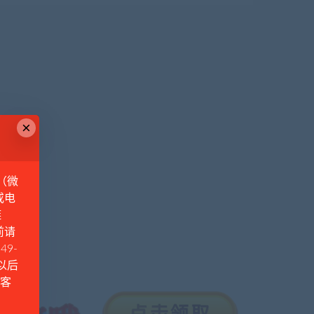
×
（微
或电
链
前请
49-
例以后
Q客