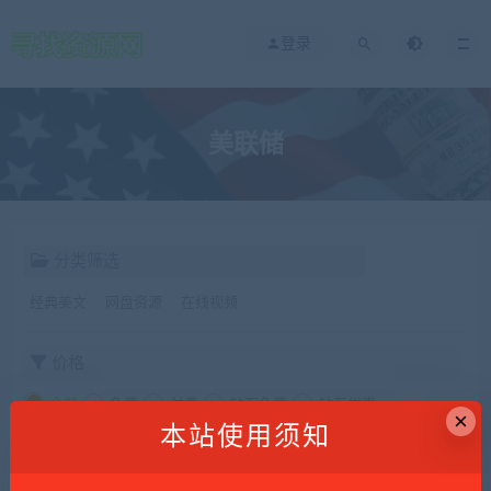
登录
美联储
分类筛选
经典美文
网盘资源
在线视频
价格
全部
免费
付费
钻石免费
钻石优惠
×
本站使用须知
发布日期
修改时间
评论数量
随机
热度