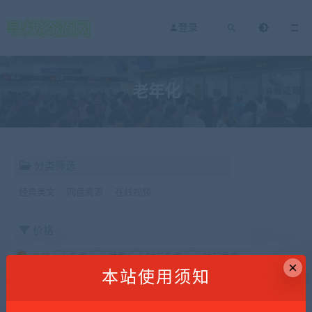
登录
老年化
分类筛选
经典美文
网盘资源
在线视频
价格
全部
免费
付费
钻石免费
钻石优惠
×
本站使用须知
发布日期
修改时间
评论数量
随机
热度