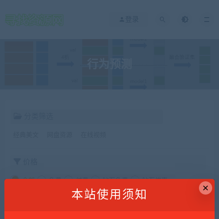
登录
行为预测
分类筛选
经典美文
网盘资源
在线视频
价格
全部
免费
付费
钻石免费
钻石优惠
×
本站使用须知
发布日期
修改时间
评论数量
随机
热度