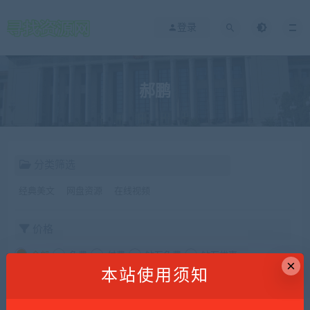
登录
郝鹏
分类筛选
经典美文
网盘资源
在线视频
价格
全部
免费
付费
钻石免费
钻石优惠
×
本站使用须知
发布日期
修改时间
评论数量
随机
热度