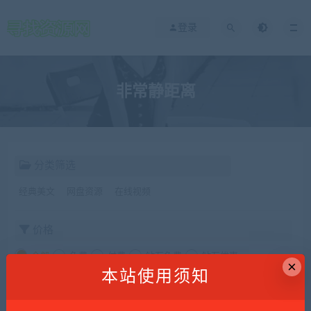
登录
非常静距离
分类筛选
经典美文
网盘资源
在线视频
价格
全部
免费
付费
钻石免费
钻石优惠
×
本站使用须知
发布日期
修改时间
评论数量
随机
热度