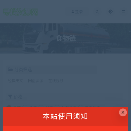
登录
食物链
分类筛选
经典美文
网盘资源
在线视频
价格
全部
免费
付费
钻石免费
钻石优惠
×
本站使用须知
发布日期
修改时间
评论数量
随机
热度