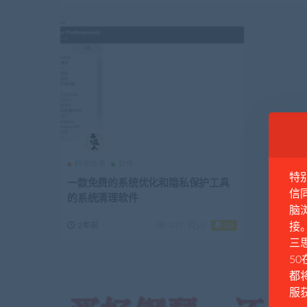
科学技术
软件
特
一款免费的系统优化和隐私保护工具
信
的系统清理软件
脑
2年前
439
0
10
接
三思
50
都
服