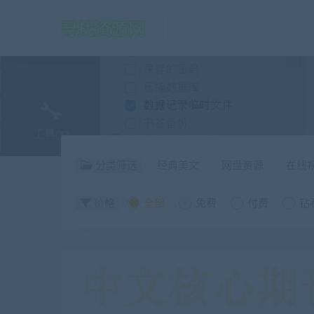
分类筛选
经典美文
网盘资源
在线
价格
全部
免费
付费
钻