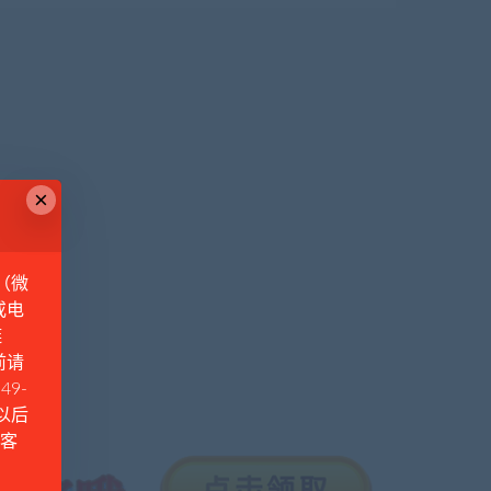
×
（微
或电
链
前请
49-
例以后
Q客