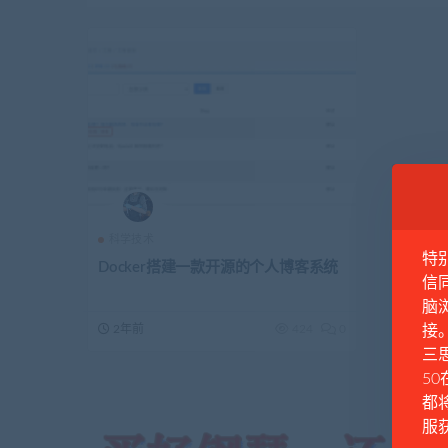
科学技术
特
Docker搭建一款开源的个人博客系统
信
脑
2年前
424
0
接
三思
50
都
服