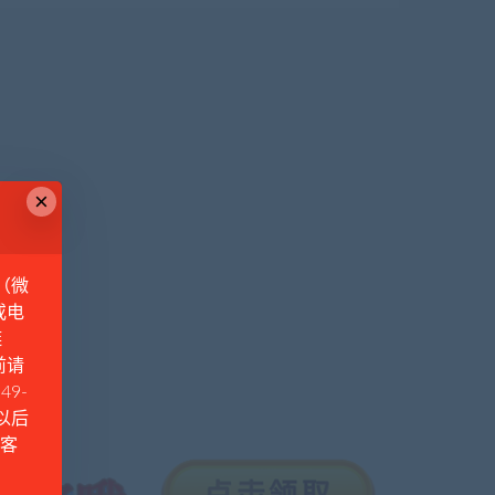
×
（微
或电
链
前请
49-
例以后
Q客