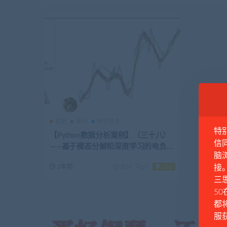
数据
源码
科学技术
特
【Python数据分析案例】（三十八）
信
——基于模态分解和深度学习的电负荷
脑
量预测(VMD+BiGRU+注意力)
2年前
824
0
120
接
三思
50
都
服