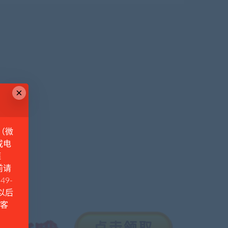
×
（微
或电
链
前请
49-
例以后
Q客