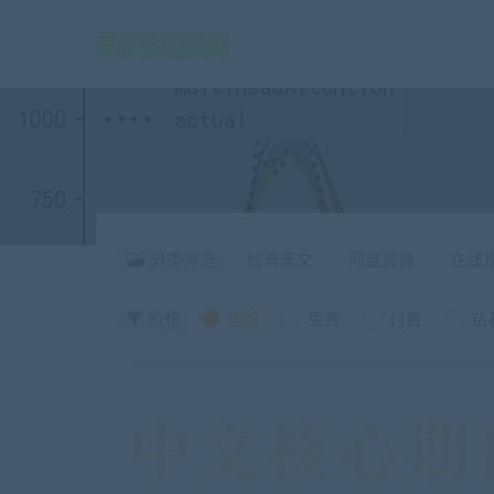
分类筛选
经典美文
网盘资源
在线
价格
全部
免费
付费
钻