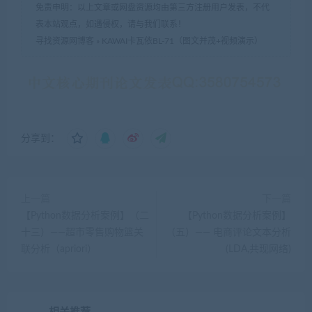
免责申明：以上文章或网盘资源均由第三方注册用户发表，不代
表本站观点，如遇侵权，请与我们联系！
寻找资源网博客
»
KAWAI卡瓦依BL-71（图文并茂+视频演示）
分享到：
上一篇
下一篇
【Python数据分析案例】（二
【Python数据分析案例】
十三）——超市零售购物篮关
（五）—— 电商评论文本分析
联分析（apriori）
(LDA,共现网络)