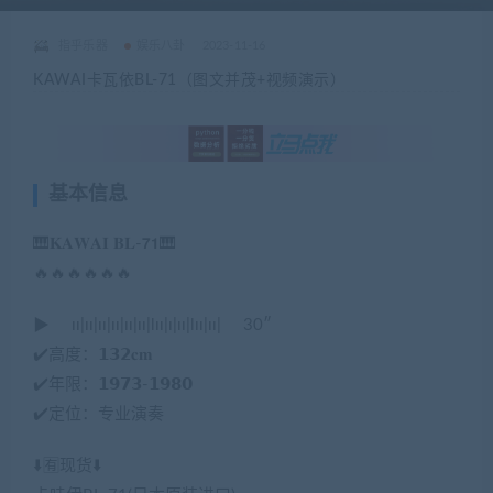
指乎乐器
娱乐八卦
2023-11-16
KAWAI卡瓦依BL-71（图文并茂+视频演示）
基本信息
🎹𝐊𝐀𝐖𝐀𝐈 𝐁𝐋-𝟳𝟭🎹
🔥🔥🔥🔥🔥🔥
▶ ıı|ıı|ıı|ıı|ıı|ıı|lıı|ı|ıı|lıı|ıı| 30″
✔️高度：𝟭𝟯𝟮𝐜𝐦
✔️年限：𝟭𝟵𝟳𝟯-𝟭𝟵𝟴𝟬
✔️定位：专业演奏
⬇️🈶现货⬇️