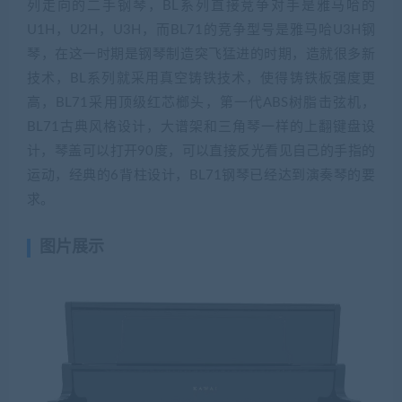
列走向的二手钢琴，BL系列直接竞争对手是雅马哈的
U1H，U2H，U3H，而BL71的竞争型号是雅马哈U3H钢
琴，在这一时期是钢琴制造突飞猛进的时期，造就很多新
技术，BL系列就采用真空铸铁技术，使得铸铁板强度更
高，BL71采用顶级红芯榔头，第一代ABS树脂击弦机，
BL71古典风格设计，大谱架和三角琴一样的上翻键盘设
计，琴盖可以打开90度，可以直接反光看见自己的手指的
运动，经典的6背柱设计，BL71钢琴已经达到演奏琴的要
求。
图片展示