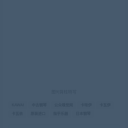
图9|背柱特写
KAWAI
中古钢琴
公众嗅觉网
卡哇伊
卡瓦伊
卡瓦依
原装进口
指乎乐器
日本钢琴