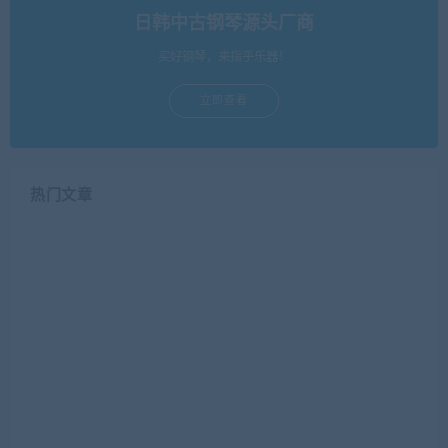
日韩中古钢琴源头厂商
买好钢琴，来指乎乐器！
立即查看
热门文章