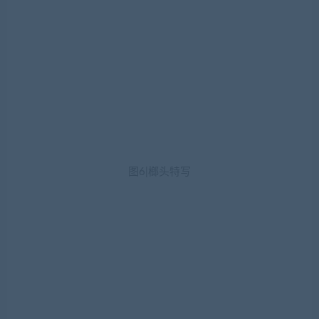
图6|榔头特写