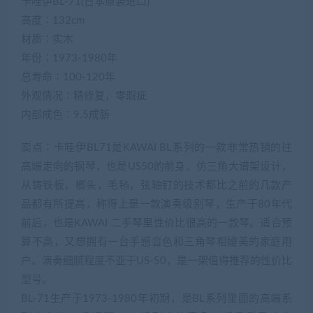
卡哇伊BL-71(日本原装进口)
高度∶132cm
材质∶实木
年份∶1973-1980年
总寿命∶100-120年
外观情况∶精修复，零瑕疵
内部成色∶9.5成新
卖点∶卡哇伊BL71是KAWAI BL系列的一款非常热销的往
高端走向的钢琴，也是US50的前身。仿三角大谱架设计，
从铸铁板，榔头，毛毡，弦轴钉的技术都比之前的几款产
品都有所提高，称得上是一款演奏级别琴，生产于80年代
前后，也是KAWAI 二手琴里性价比很高的一款琴。适合预
算不高，又想拥有一台手感音色和三角琴相媲美的家庭用
户。演奏细腻程度不亚于US-50，是一架值得推荐的性价比
型号。
BL-71生产于1973-1980年初期，是BL系列里面的高端系