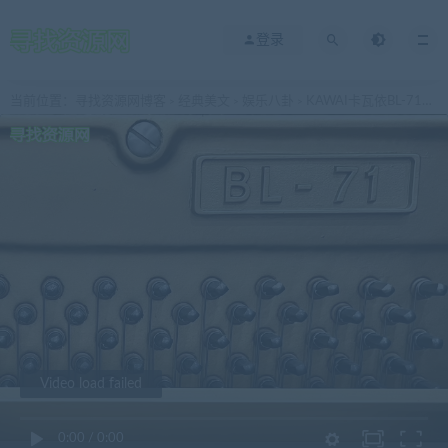
登录
当前位置：
寻找资源网博客
经典美文
娱乐八卦
KAWAI卡瓦依BL-71（图文并茂+视频演示）
>
>
>
Video load failed
0:00
/
0:00