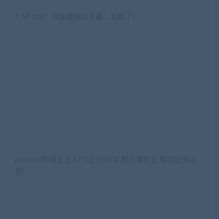
7.5K star！共享虚拟浏览器，太酷了！
python3的语法及入门(近7000字,耐心看包全,看完记得点
赞)