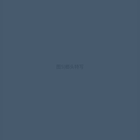
图5|榔头特写