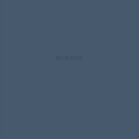
图4|琴弦特写