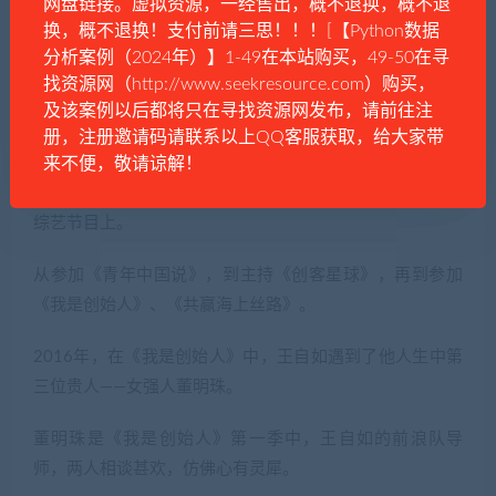
网盘链接。虚拟资源，一经售出，概不退换，概不退
换，概不退换！支付前请三思！！！[【Python数据
分析案例（2024年）】1-49在本站购买，49-50在寻
找资源网（http://www.seekresource.com）购买，
及该案例以后都将只在寻找资源网发布，请前往注
册，注册邀请码请联系以上QQ客服获取，给大家带
什么测评、什么初心，都没有名利重要。
来不便，敬请谅解！
为了得到流量，王自如从2014年开始，就把重心放在各种
综艺节目上。
从参加《青年中国说》，到主持《创客星球》，再到参加
《我是创始人》、《共赢海上丝路》。
2016年，在《我是创始人》中，王自如遇到了他人生中第
三位贵人——女强人董明珠。
董明珠是《我是创始人》第一季中，王自如的前浪队导
师，两人相谈甚欢，仿佛心有灵犀。