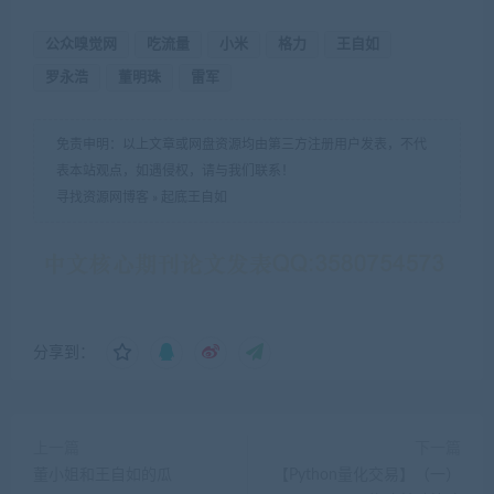
公众嗅觉网
吃流量
小米
格力
王自如
罗永浩
董明珠
雷军
免责申明：以上文章或网盘资源均由第三方注册用户发表，不代
表本站观点，如遇侵权，请与我们联系！
寻找资源网博客
»
起底王自如
分享到：
上一篇
下一篇
董小姐和王自如的瓜
【Python量化交易】（一）