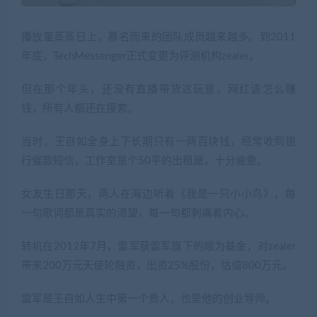
播放量蒸蒸日上，慕名而来的团队成员越来越多。到2011
年底，TechMessenger正式变更为评测机构zealer。
但在那个年头，还没有直播带货这玩意。网红该怎么赚
钱，所有人都还在摸索。
当时，王自如全身上下长期只有一两百块钱，经常收到银
行催款短信，工作室是个50平的出租屋，十分疲惫。
女友生日那天，两人在海边听着《我是一只小小鸟》，每
一句歌词都是真实的渴望，每一句都刺痛着内心。
转机在2012年7月，雷军获雷军旗下的顺为基金，对zealer
带来200万元天使轮融资，出资25%股份，估值800万元。
雷军是王自如人生中第一个贵人，也是他的创业导师。