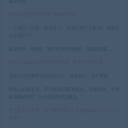
钱买热搜。
包括孟羽童跟董明珠的“撕逼肥皂剧”
。
一个网红小姑娘，走就走了，对格力有什么影响？值得这
么大动肝火？
是没影响，但制造、曝光有冲突的剧情，就能起流量。
包括王自如自己和董明珠的绯闻，陈年烂芝麻的事
。
他和69岁的董明珠到底有什么，这重要么？也不重要。
但名人的私生活，天然就是流量制造机。没有的事，也得
搞得模棱两可，让人们边吃瓜边猜去。
不会真有人觉得，微博敢拿国有企业总裁和副总天天开玩
笑吧？