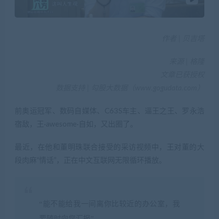
作者 | 贝吉塔
来源 | 格隆
文章已获授权
数据支持 | 勾股大数据（www.gogudata.com）
前奥运冠军、数码自媒体、C63S车主、逼王之王、罗永浩
宿敌，王·awesome·自如，又出圈了。
最近，在他和董明珠联合接受的采访视频中，王对董的大
段肉麻“情话”，正在中文互联网无限循环播放。
“能不能给我一间离你比较近的办公室，我
要随时向您汇报”