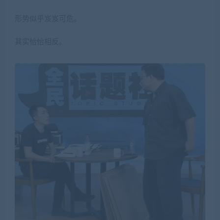
形势似乎岌岌可危。
其实恰恰相反。