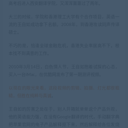
高考后进入西安翻译学院，又浑浑噩噩过了两年。
大三的时候，学院和香港理工大学有个合作项目，英语一
流的王自如成功拿下名额。2008年，到香港攻读同声传译
硕士。
不巧的是，恰逢全球金融危机，香港失业率居高不下，根
本找不到满意的工作。
2010年3月14日，白色情人节，王自如抱着试探的心态，
买入一台iMac，在优酷网发布了第一期测评视频。
以现在的眼光来看，这段视频的剪辑、拍摄、灯光都很粗
糙，但胜在纯粹与真诚
。
王自如的厉害之处在于，别人开箱就单单说个产品外观，
他的英语能力强，在没有Google翻译的时代，手动翻字典
把苹果官网的电子产品解释抠下来，然后解释给各位发烧