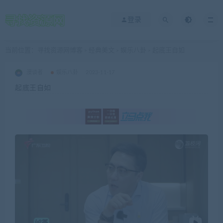
登录
当前位置：
寻找资源网博客
经典美文
娱乐八卦
起底王自如
>
>
>
漫谈者
娱乐八卦
2023-11-17
起底王自如