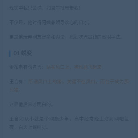
现实中我只会说，如哥牛批带带我！
不仅是，他讨得阿姨兼领导欢心的口才。
更是他玩弄网友智商和舆论，疯狂吃流量钱的高明手法。
01 蜕变
雷布斯有句名言：
站在风口上，猪也能飞起来
。
王自如：
所谓风口上的猪，关键不在风口，而在于成为那
只猪
。
这是他后来才明白的。
王自如从小就是个网瘾少年，高中经常晚上溜到网吧包
夜，白天上课睡觉。