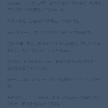
据zealer一位老员工透露，很早之前双方就有合作，格力将
整个MKT（市场营销）包给zealer做。
有贵人撑腰，王自如不再满足当一个视频博主。
zealer摇身一变，成了MCN机构，签约一众数码博主。
仅2017年，就就投资孵化了5个泛科技网红，签约了6个成
熟网红，吸引了超过10个网红入驻zealer。
2018年，短视频崛起，zealer迅速入驻各大短视频平台，
在抖音发展了100万粉丝。
同一年，zealer还搞出一个臭不可闻的项目——十万人俱乐
部。
会员费199元/年，充钱后，才可以观看zealer出品的700分
钟时长、极致高能消费电子视频。