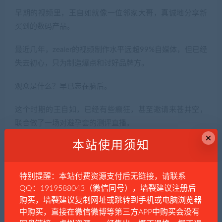
早期的视频里，王自如就像一位邻家大哥，真诚地分享新
买到的数码产品。
最近几年，zealer的视频制作水平远超99%自媒体，但已经
失去初心，只为制造爆点和讨好品牌方。
观众是什么？早已忘在脑后。
这个时期的王自如，已经有些癫狂，甚至邀请来苍井空，
联合做了一场对避孕套的测评直播。
×
本站使用须知
借AV女优的名头，炒这种话题，让人非常无语。
特别提醒：本站付费资源支付后无链接，请联系
QQ：1919588043（微信同号），墙裂建议注册后
购买，墙裂建议复制网址或跳转到手机或电脑浏览器
中购买，直接在微信微博等第三方APP中购买会没有