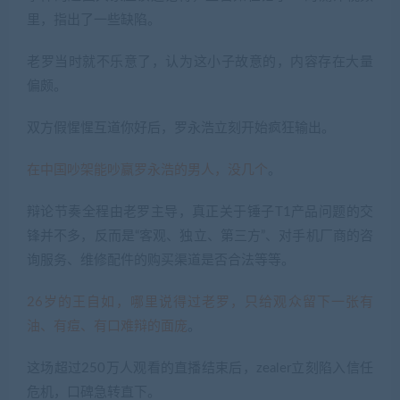
里，指出了一些缺陷。
老罗当时就不乐意了，认为这小子故意的，内容存在大量
偏颇。
双方假惺惺互道你好后，罗永浩立刻开始疯狂输出。
在中国吵架能吵赢罗永浩的男人，没几个
。
辩论节奏全程由老罗主导，真正关于锤子T1产品问题的交
锋并不多，反而是“客观、独立、第三方”、对手机厂商的咨
询服务、维修配件的购买渠道是否合法等等。
26岁的王自如，哪里说得过老罗，只给观众留下一张有
油、有痘、有口难辩的面庞
。
这场超过250万人观看的直播结束后，zealer立刻陷入信任
危机，口碑急转直下。