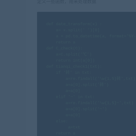
定义一些函数，用来处理数据
def date_transform(x) :

    a= x.split(' ')[0]

    a = pd.to_datetime(a, format='%Y-
    return a

def C_check(C):

    a=C.split('℃')

    return int(a[0])

def tianqi_check1(txt):

    if '转' in txt:

        a=re.findall('\w{1,5}转',txt)

        a=a[0].split('转')

        a=a[0]

    elif '~' in txt:

        a=re.findall('\w{1,5}~',txt)

        a=a[0].split('~')

        a=a[0]

    else:

         a=txt

    return a
