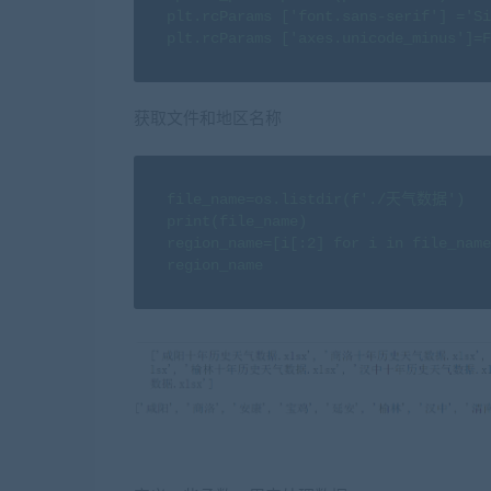
plt.rcParams ['font.sans-serif'] ='
plt.rcParams ['axes.unicode_minus'
获取文件和地区名称
file_name=os.listdir(f'./天气数据')

print(file_name)

region_name=[i[:2] for i in file_name
region_name