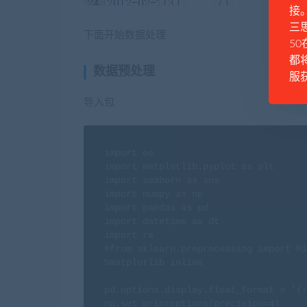
接
三思
下面开始数据处理
50
都
数据预处理
服
导入包
import os

import matplotlib.pyplot as plt

import seaborn as sns

import numpy as np

import pandas as pd

import datetime as dt

import re

#from sklearn.preprocessing import Mi
%matplotlib inline

pd.options.display.float_format = '{:
np.set_printoptions(precision=4)
