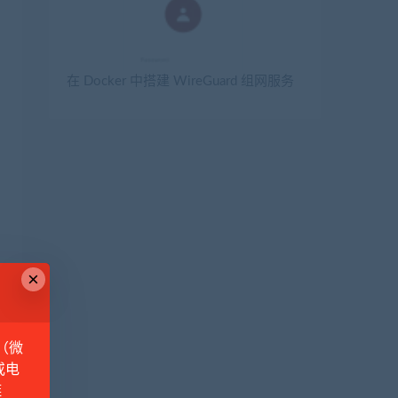
在 Docker 中搭建 WireGuard 组网服务
×
（微
或电
链