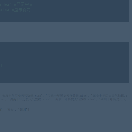
SimHei' #显示中文

]=False #显示负号
]
