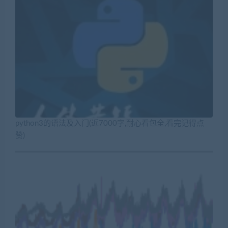
python3的语法及入门(近7000字,耐心看包全,看完记得点
赞)