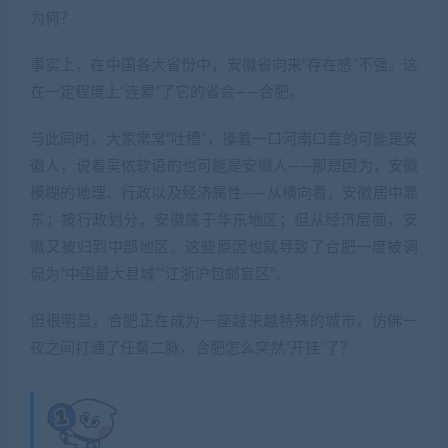
为何？
事实上，在中国各大省份中，安徽省向来“存在感”不强。这
在一定程度上“连累”了它的省会——合肥。
与此同时，大家常常“吐槽”，操着一口河南口音的可能是安
徽人，说着吴侬软语的也可能是安徽人——那是因为，安徽
模糊的地理、行政以及经济属性——从横向看，安徽居中靠
东；按行政划分，安徽属于华东地区；但从经济层面，安
徽又被归到中部地区。这些原因也就导致了合肥一度被调
侃为“中国最大县城”“江浙沪包邮盲区”。
但很明显，合肥正在成为一座越来越特殊的城市，仿佛一
夜之间打通了任督二脉，合肥怎么突然“开挂”了？