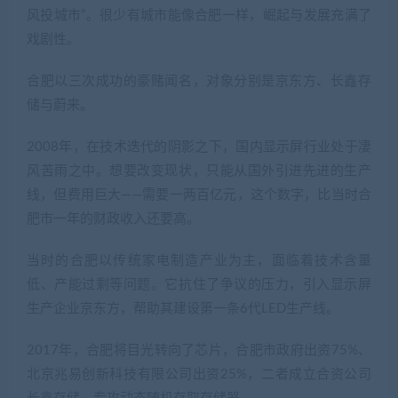
风投城市”。很少有城市能像合肥一样，崛起与发展充满了
戏剧性。
合肥以三次成功的豪赌闻名，对象分别是京东方、长鑫存
储与蔚来。
2008年，在技术迭代的阴影之下，国内显示屏行业处于凄
风苦雨之中。想要改变现状，只能从国外引进先进的生产
线，但费用巨大——需要一两百亿元，这个数字，比当时合
肥市一年的财政收入还要高。
当时的合肥以传统家电制造产业为主，面临着技术含量
低、产能过剩等问题。它抗住了争议的压力，引入显示屏
生产企业京东方，帮助其建设第一条6代LED生产线。
2017年，合肥将目光转向了芯片，合肥市政府出资75%、
北京兆易创新科技有限公司出资25%，二者成立合资公司