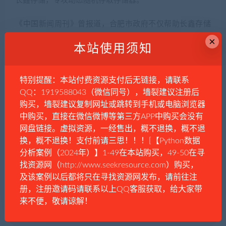
长鑫存储，专攻动态随机存取存储器。
《中国新闻周刊》曾报道，合肥市政府不仅帮助长鑫存储
搭建了生产线，还共同出资购买了大量技术专利，“这是很
×
本站使用须知
多风险投资机构都难以提供的投后管理服务”。
合肥对液晶显示屏与芯片的投资有一个特点，当时的技术
特别提醒：本站付费资源支付后无链接，请联系
或市场均被国外掌控，国内的生产能力几乎为零。但通过
QQ：1919588043（微信同号），墙裂建议注册后
对先进生产线的引进，合肥实现了制造业从低端到高端的
购买，墙裂建议复制网址或跳转到手机或电脑浏览器
转型。
中购买，直接在微信微博等第三方APP中购买会没有
网盘链接。虚拟资源，一经售出，概不退换，概不退
事实证明，合肥“赌”对了，技术的突破不仅帮助单个企业起
换，概不退换！支付前请三思！！！[【Python数据
分析案例（2024年）】1-49在本站购买，49-50在寻
飞，还使得合肥成为了相关产业的集群基地。京东方的存
找资源网（http://www.seekresource.com）购买，
在引来显示屏产业上下游企业的入驻，长鑫存储的成功也
及该案例以后都将只在寻找资源网发布，请前往注
吸引了一大批半导体企业落入其中。
册，注册邀请码请联系以上QQ客服获取，给大家带
来不便，敬请谅解！
2020年，在蔚来亏损上百亿元的危难之际，合肥市政府出
资70亿，“押注”新能源汽车。