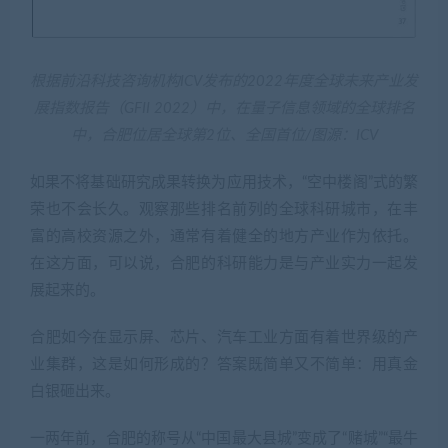
根据前沿科技咨询机构ICV发布的2022年度全球未来产业发
展指数报告（GFII 2022）中，在量子信息领域的全球排名
中，合肥位居全球第2位、全国首位/图源：ICV
如果不将基础研究成果转换为应用技术，“空中楼阁”式的繁
荣也不会长久。观察那些排名前列的全球科研城市，在丰
富的高校资源之外，通常有着健全的地方产业作为依托。
在这方面，可以说，合肥的科研能力是与产业实力一起发
展起来的。
合肥如今在显示屏、芯片、汽车工业方面有着世界级的产
业集群，这是如何形成的？答案既简单又不简单：用真金
白银砸出来。
一两年前，合肥的称号从“中国最大县城”变成了“赌城”“最牛