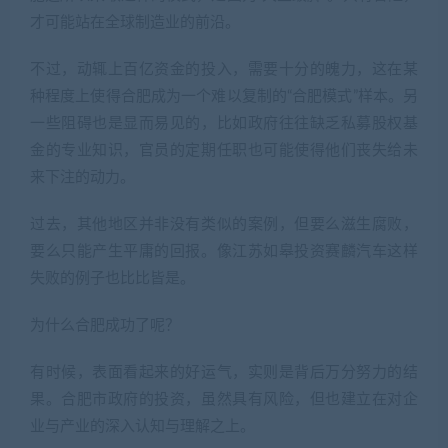
才可能站在全球制造业的前沿。
不过，动辄上百亿资金的投入，需要十分的魄力，这在某
种程度上使得合肥成为一个难以复制的“合肥模式”样本。另
一些阻碍也是显而易见的，比如政府往往缺乏私募股权基
金的专业知识，官员的定期任职也可能使得他们丧失给未
来下注的动力。
过去，其他地区并非没有类似的案例，但要么滋生腐败，
要么只能产生平庸的回报。像江苏如皋投资赛麟汽车这样
失败的例子也比比皆是。
为什么合肥成功了呢？
有时候，表面看起来的好运气，实则是背后万分努力的结
果。合肥市政府的投资，虽然具有风险，但也建立在对企
业与产业的深入认知与理解之上。