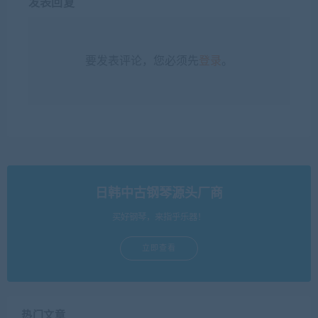
发表回复
要发表评论，您必须先
登录
。
日韩中古钢琴源头厂商
买好钢琴，来指乎乐器！
立即查看
热门文章