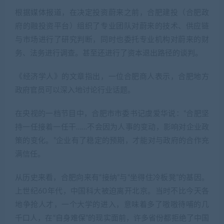
根据媒体报道，在决定投资蔚来之前，合肥建投（合肥政
府的融投资平台）组织了专业团队对蔚来的技术、供应链
与市场进行了研究判断，同时也委托专业机构对蔚来的财
务、法务进行调查。甚至还进行了资本退出路径的谈判。
《经济学人》的文章指出，一位合肥商人表示，合肥地方
政府官员可以深入地讨论行业话题。
在央视的一档节目中，合肥市市委书记虞爱华说：“合肥坚
持一任接着一任干……不会因为人事的变动，影响对企业政
策的变化。”企业有了稳定的预期，才能对与政府的合作充
满信任。
从历史来看，合肥向来有“接纳”与“坐得住冷板凳”的基因。
上世纪60年代，中国科大被迫离开北京。当时不比今天各
地争抢人才，一个大学的进入，意味着多了嗷嗷待哺的几
千口人，在“自身难保”的现实面前，许多省份都拒绝了中国