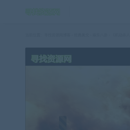
当前位置：
寻找资源网博客
经典美文
娱乐八卦
《机动杀人
>
>
>