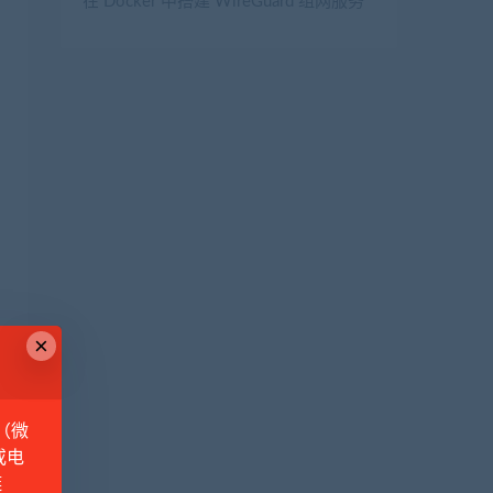
在 Docker 中搭建 WireGuard 组网服务
×
（微
或电
链