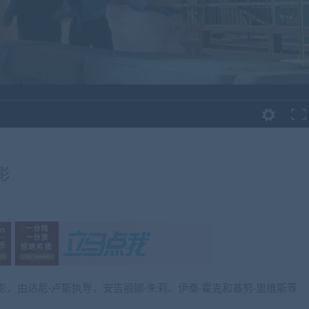
影
影，由达尼·卢斯执导，安吉丽娜·朱莉、伊桑·霍克和基努·里维斯等