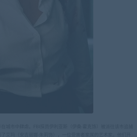
在城市中肆虐。FBI探员伊利亚斯（伊桑·霍克饰）被派往该市追捕
了艾玛（安吉丽娜·朱莉饰），一位受害者家属的艺术家。他们开