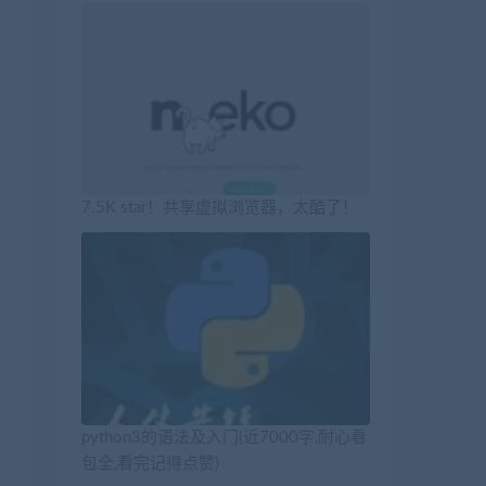
7.5K star！共享虚拟浏览器，太酷了！
python3的语法及入门(近7000字,耐心看
包全,看完记得点赞)