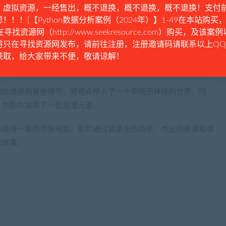
。虚拟资源，一经售出，概不退换，概不退换，概不退换！支付
！！！[【Python数据分析案例（2024年）】1-49在本站购买，
在寻找资源网（http://www.seekresource.com）购买，及该案
将只在寻找资源网发布，请前往注册，注册邀请码请联系以上Q
获取，给大家带来不便，敬请谅解！
惊险场景和紧张情节，将观众带入了一个黑暗而神秘的世界。同
，为影片增添了一些浪漫元素。
部值得一看的惊悚电影。影片通过其紧张的场景、杰出的表演和卓
罪故事。