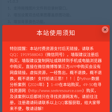
v1.0.3
1、支持拖拽图片文件到目录树窗口。
2、增加设置双击结果图覆盖原图功能。
3、增加背景换色功能。
×
本站使用须知
v1.0.2.5
1、批量漂白时，按Esc可中断。
2、目录树增加颜色指示，黑色未处理、红色处理未保存、
特别提醒：本站付费资源支付后无链接，请联系
绿色处理已保存。
QQ：1919588043（微信同号），墙裂建议注册后
购买，墙裂建议复制网址或跳转到手机或电脑浏览器
3、修复图片另存时的文件类型错误以及某些操作导致保存
中购买，直接在微信微博等第三方APP中购买会没有
时报错的问题。
网盘链接。虚拟资源，一经售出，概不退换，概不退
换，概不退换！支付前请三思！！！[【Python数据
v1.0.2.1
分析案例（2024年）】1-49在本站购买，49-50在寻
1、新增保存为透明图的功能，规格化输出支持裁切。
找资源网（http://www.seekresource.com）购买，
2、修复旋转报错问题。
及该案例以后都将只在寻找资源网发布，请前往注
3、修复参数保存错误问题。
册，注册邀请码请联系以上QQ客服获取，给大家带
4、修复改变窗体尺寸报错问题。
来不便，敬请谅解！