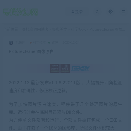
登录
当前位置：
寻找资源网博客
经典美文
科学技术
PictureCleaner图像漂白
>
>
>
机械师
科学技术
软件
2023-12-24
PictureCleaner图像漂白
2022.1.13 最新发布v1.1.8.22011版 ，大幅提升四角检测
速度和准确性，修正校正逻辑。
为了加快图片漂白速度，程序带了几个处理图片的原生
库。运行时会在临时目录释放Dll文件。
为方便单文件部署和运行，全部文件被打包成一个EXE文
件。由于打包了一个18M的图形库，所以文件体积较大。