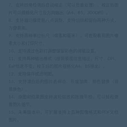
7、支持四角检测后自动校正（可以批量处理），校正后图
片可以规格化尺寸及方向输出（A4、B5，300DPI）。
8、支持裁切橡皮筋八点调整，支持切除和留白两种方式，
方便易用。
9、支持两种单位标尺（像素和毫米），可直观看到图片像
素大小和打印尺寸。
10、支持通过色彩灯调整保留彩色的阈值设置。
11、支持两种输出格式（按照原图信息输出，尺寸、DPI、
Exif信息不变；校正后的图片规格化A4、B5输出）。
12、支持保存成透明图。
13、支持漂白后的图片去麻点、灰度加黑、颜色替换（背
景换色）。
14、原图和结果图支持滚轮缩放和拖拽平移，可以轻松查
看图片细节。
15、未来版本中，可扩展支持上百种图像格式和PDF文档
图片。