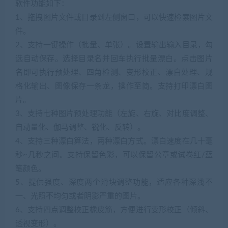
软件功能如下：
1、拖拽图片文件或目录到左侧窗口，可以快速检索图片文
件。
2、支持一键操作（批量、单张）。设置输出输入目录，勾
选自动保存。选择目录名并回车执行批量漂白。点击图片
名即可执行预处理、四角检测、变形校正、漂白处理、规
格化输出、图像保存一条龙，操作至简。支持打印漂白图
片。
3、支持七种图片预处理功能（左旋、右旋、对比度调整、
自动量化、伽马调整、锐化、反转）。
4、支持三种漂白算法，两种漂白方式。漂白速度在几十毫
秒~几秒之间。支持保留色彩，可以保留公章或试卷红/蓝
笔颜色。
5、提供强度、深度两个滑块调整功能，适应各种深浅不
一、光照不均匀或者阴影严重的图片。
6、支持四点调整校正橡皮筋，方便进行变形校正（倾斜、
透视变形）。