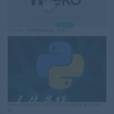
7.5K star！共享虚拟浏览器，太酷了！
python3的语法及入门(近7000字,耐心看包全,看完记得点
赞)