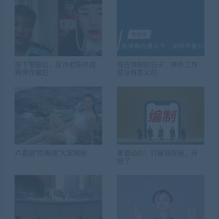
脱下警服后，反诈老陈终成
我在体制的日子：拼命工作
赛博诈骗犯
是没有意义的
卢嘉丽“性贿赂”大案揭秘
重要动向！打破铁饭碗，开
始了