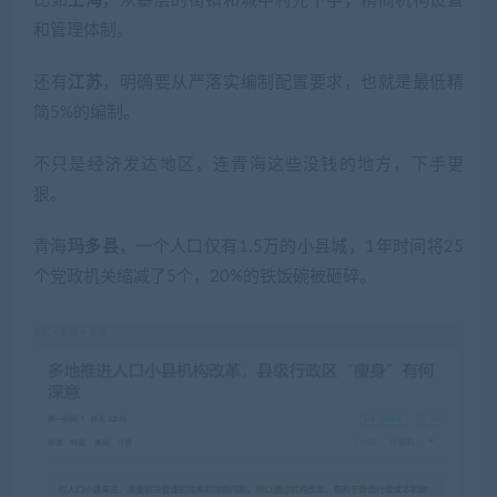
比如
上海
，从基层的街镇和城中村先下手，精简机构设置
和管理体制。
还有
江苏
，明确要从严落实编制配置要求，也就是最低精
简5%的编制。
不只是经济发达地区，连青海这些没钱的地方，下手更
狠。
青海
玛多县
，一个人口仅有1.5万的小县城，1年时间将25
个党政机关缩减了5个，20%的铁饭碗被砸碎。