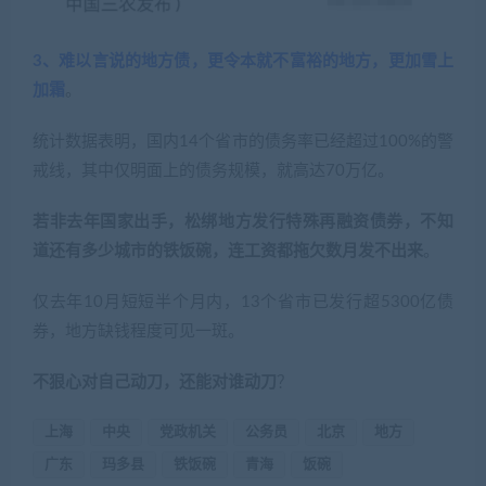
3、难以言说的地方债，更令本就不富裕的地方，更加雪上
加霜
。
统计数据表明，国内14个省市的债务率已经超过100%的警
戒线，其中仅明面上的债务规模，就高达70万亿。
若非去年国家出手，松绑地方发行特殊再融资债券，不知
道还有多少城市的铁饭碗，连工资都拖欠数月发不出来
。
仅去年10月短短半个月内，13个省市已发行超5300亿债
券，地方缺钱程度可见一斑。
不狠心对自己动刀，还能对谁动刀
？
上海
中央
党政机关
公务员
北京
地方
广东
玛多县
铁饭碗
青海
饭碗