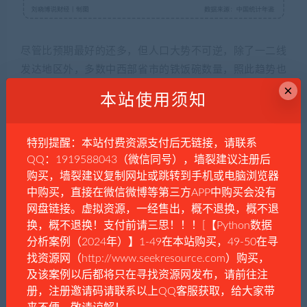
尽管比预期最好的还多，但人口大势不可逆，除了一二线
发达地区外，多数中西部省市的铁饭碗数量，照此趋势也
×
该只减不增。
本站使用须知
更不用说，在偏远地区，人口减少的速度远超想象
。
特别提醒：本站付费资源支付后无链接，请联系
有研究数据表明，从2010-2020年间，全国共有1507个区
QQ：1919588043（微信同号），墙裂建议注册后
县的人口发生持续收缩，占比近一半，覆盖全国46%的国
购买，墙裂建议复制网址或跳转到手机或电脑浏览器
土。
中购买，直接在微信微博等第三方APP中购买会没有
网盘链接。虚拟资源，一经售出，概不退换，概不退
换，概不退换！支付前请三思！！！[【Python数据
分析案例（2024年）】1-49在本站购买，49-50在寻
找资源网（http://www.seekresource.com）购买，
及该案例以后都将只在寻找资源网发布，请前往注
册，注册邀请码请联系以上QQ客服获取，给大家带