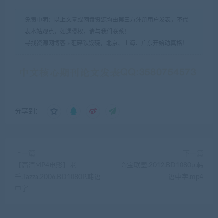
免责申明：以上文章或网盘资源均由第三方注册用户发表，不代
表本站观点，如遇侵权，请与我们联系！
寻找资源网博客
»
砸碎铁饭碗，北京、上海、广东开始动真格！
分享到：
上一篇
下一篇
【高清MP4电影】老
夺宝联盟.2012.BD1080p.韩
千.Tazza.2006.BD1080P.韩语
语中字.mp4
中字