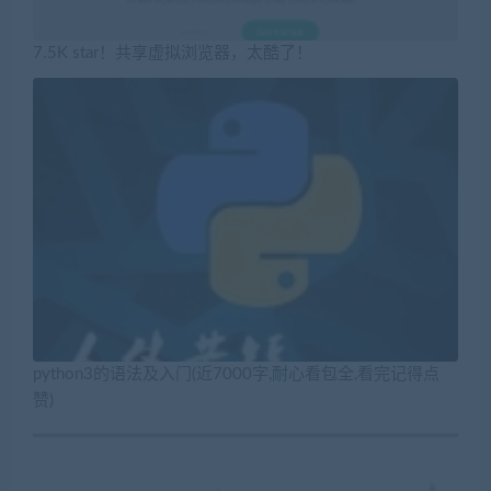
7.5K star！共享虚拟浏览器，太酷了！
python3的语法及入门(近7000字,耐心看包全,看完记得点
赞)