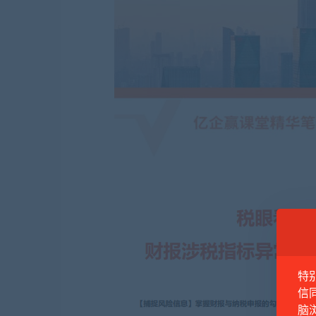
特
信
脑