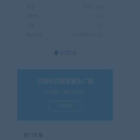
类型
视频、文档
有效期
25天
已售
15
最近更新
2024年01月23日
QQ咨询
日韩中古钢琴源头厂商
买好钢琴，来指乎乐器！
立即查看
热门文章