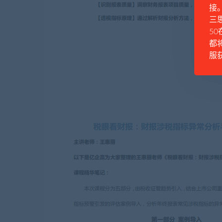
接
三思
50
都
服