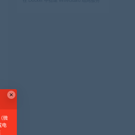
在 Docker 中搭建 WireGuard 组网服务
×
（微
或电
链