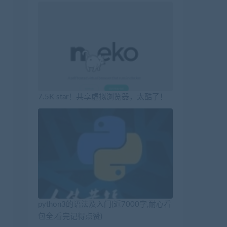
7.5K star！共享虚拟浏览器，太酷了！
python3的语法及入门(近7000字,耐心看
包全,看完记得点赞)