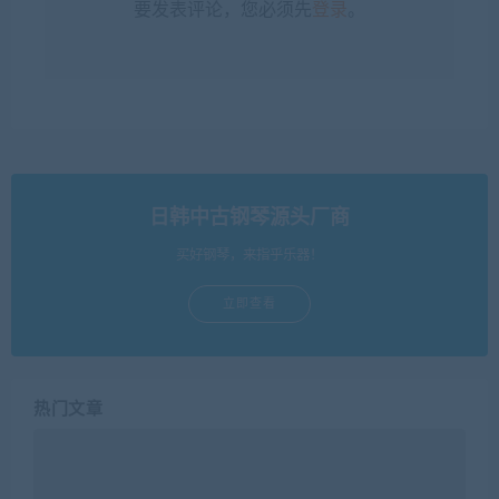
要发表评论，您必须先
登录
。
日韩中古钢琴源头厂商
买好钢琴，来指乎乐器！
立即查看
热门文章