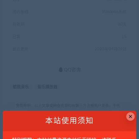
适合系统
Windows系统
有效期
30天
已售
15
最近更新
2023年04月09日
QQ咨询
酷我音乐
音乐播放器
免责申明：以上文章或网盘资源均由第三方注册用户发表，不代
表本站观点，如遇侵权，请与我们联系！
×
本站使用须知
寻找资源网博客
»
酷我音乐SVIP版（懂你版）