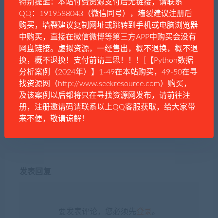
特别提醒：本站付费资源支付后无链接，请联系
QQ：1919588043（微信同号），墙裂建议注册后
购买，墙裂建议复制网址或跳转到手机或电脑浏览器
中购买，直接在微信微博等第三方APP中购买会没有
分享到：
网盘链接。虚拟资源，一经售出，概不退换，概不退
换，概不退换！支付前请三思！！！[【Python数据
分析案例（2024年）】1-49在本站购买，49-50在寻
上一篇
下一篇
找资源网（http://www.seekresource.com）购买，
Chat GPT手机端+电脑端
谭秋娟的吉他弹唱入门课
及该案例以后都将只在寻找资源网发布，请前往注
册，注册邀请码请联系以上QQ客服获取，给大家带
来不便，敬请谅解！
发表回复
要发表评论，您必须先
登录
。