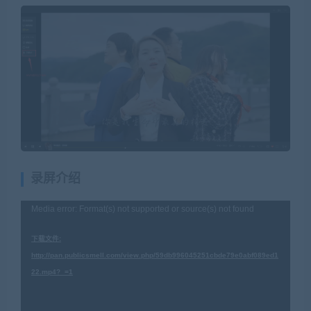
录屏介绍
视
Media error: Format(s) not supported or source(s) not found
频
下载文件:
播
http://pan.publicsmell.com/view.php/59db996045251cbde79e0abf089ed1
放
22.mp4?_=1
器