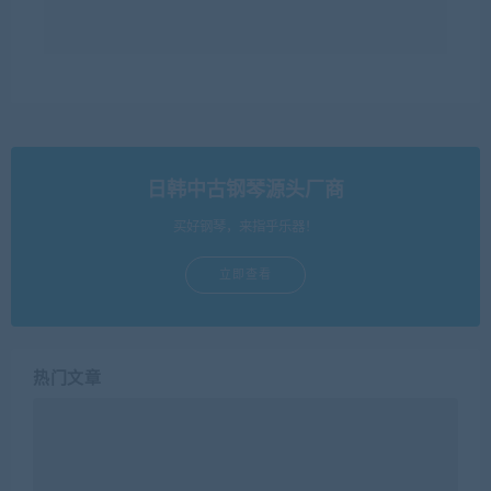
日韩中古钢琴源头厂商
买好钢琴，来指乎乐器！
立即查看
热门文章