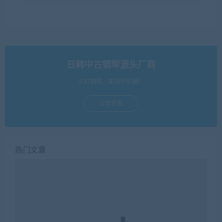
日韩中古钢琴源头厂商
买好钢琴，来指乎乐器！
立即查看
热门文章