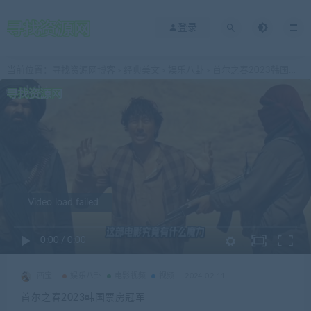
登录
当前位置：
寻找资源网博客
经典美文
娱乐八卦
首尔之春2023韩国票房冠军
>
>
>
Video load failed
0:00
/
0:00
西宝
娱乐八卦
电影视频
视频
2024-02-11
首尔之春2023韩国票房冠军