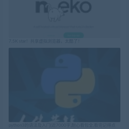
7.5K star！共享虚拟浏览器，太酷了！
python3的语法及入门(近7000字,耐心看包全,看完记得点