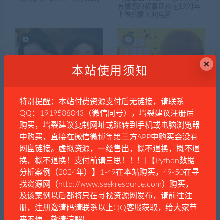
有情感的叙事风格在1991年
上映的意大利电影
×
本站使用须知
穿越无厘头与深度寓言的交
养蜂人 (2024)[4K高码]杰森·
特别提醒：本站付费资源支付后无链接，请联系
织——周星驰《西游降魔篇》
斯坦森动作惊悚 中英字幕
观影札记
QQ：1919588043（微信同号），墙裂建议注册后
购买，墙裂建议复制网址或跳转到手机或电脑浏览器
中购买，直接在微信微博等第三方APP中购买会没有
网盘链接。虚拟资源，一经售出，概不退换，概不退
换，概不退换！支付前请三思！！！[【Python数据
分析案例（2024年）】1-49在本站购买，49-50在寻
找资源网（http://www.seekresource.com）购买，
海岸情深.2015美国爱情剧情
《年会不能停》【影院热映
及该案例以后都将只在寻找资源网发布，请前往注
电影
高分爆爽喜剧.大鹏白客.国语
册，注册邀请码请联系以上QQ客服获取，给大家带
中字.TC1080P-MP4】【202
3】【重磅】
来不便，敬请谅解！