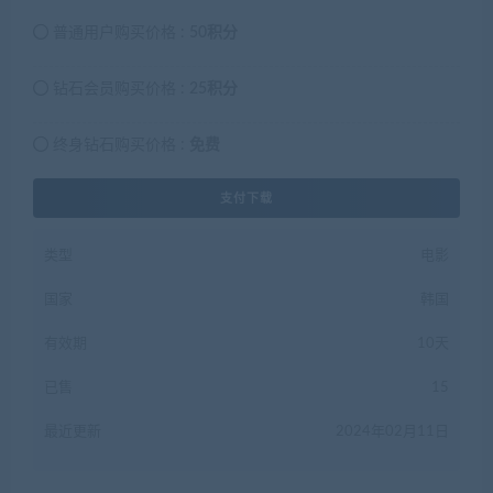
普通用户购买价格 :
50积分
钻石会员购买价格 :
25积分
终身钻石购买价格 :
免费
支付下载
类型
电影
国家
韩国
有效期
10天
已售
15
最近更新
2024年02月11日