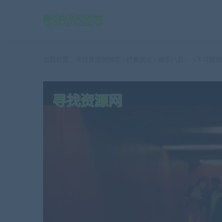
当前位置：
寻找资源网博客
经典美文
娱乐八卦
《不可撤销
>
>
>