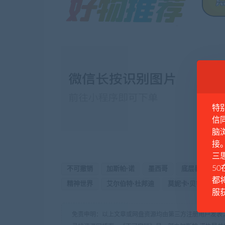
特
信
脑
接
三思
50
不可撤销
加斯帕·诺
墨西哥
底层暴力
都
精神世界
艾尔伯特·杜邦迪
莫妮卡·贝鲁奇
服
免责申明：以上文章或网盘资源均由第三方注册用户发表