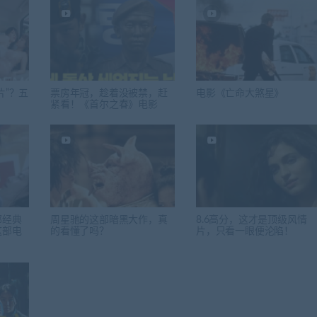
片”？五
票房年冠，趁着没被禁，赶
电影《亡命大煞星》
紧看！《首尔之春》电影
部经典
周星驰的这部暗黑大作，真
8.6高分，这才是顶级风情
这部电
的看懂了吗？
片，只看一眼便沦陷！