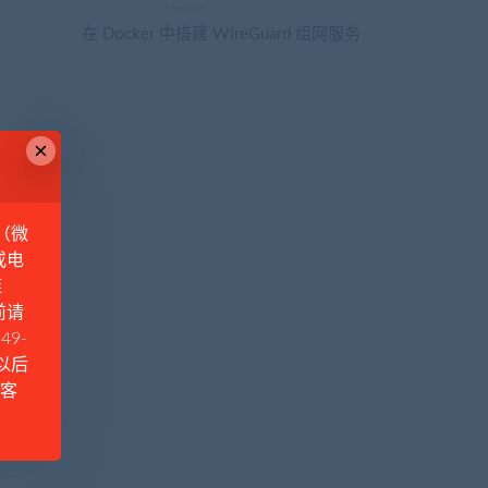
在 Docker 中搭建 WireGuard 组网服务
×
（微
或电
链
前请
49-
例以后
Q客