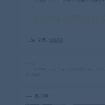
寻找资源网博客
»
《不可撤销》是一部由加斯帕·诺执导
键盘侠
普通
上一篇
《情事La riffa》一部以其富有情感的叙事风格在1991
意大利电影
相关推荐