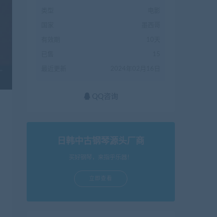
类型
电影
国家
墨西哥
有效期
10天
已售
15
最近更新
2024年02月16日
QQ咨询
日韩中古钢琴源头厂商
买好钢琴，来指乎乐器！
立即查看