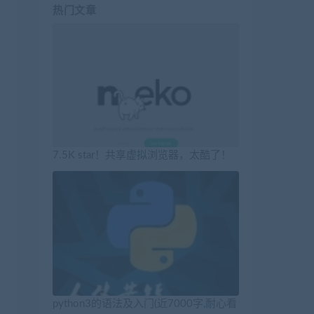
热门文章
7.5K star！共享虚拟浏览器，太酷了！
python3的语法及入门(近7000字,耐心看