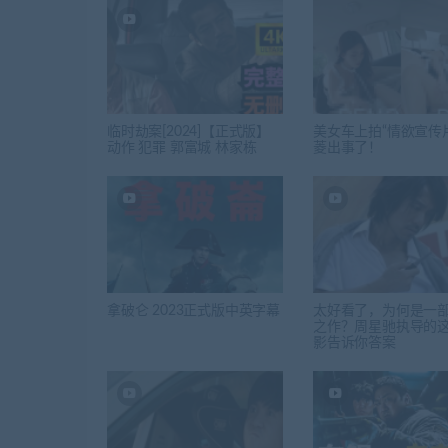
临时劫案[2024]【正式版】
美女车上拍“情欲宣传
动作 犯罪 郭富城 林家栋
菱出事了！
拿破仑 2023正式版中英字幕
太好看了，为何是一
之作？周星驰执导的
影告诉你答案