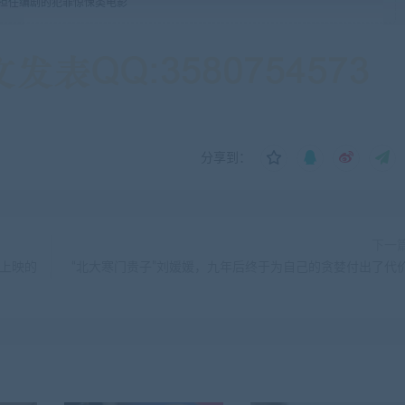
并担任编剧的犯罪惊悚类电影
分享到：
下一
年上映的
“北大寒门贵子”刘媛媛，九年后终于为自己的贪婪付出了代