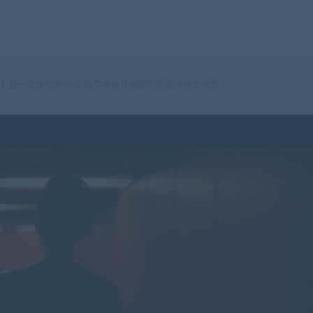
》是一部由加斯帕·诺执导并担任编剧的犯罪惊悚类电影