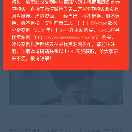
购买，墙裂建议复制网址或跳转到手机或电脑浏览器
小杨哥的烦恼，是超级主播们需要共同面对的难题。
中购买，直接在微信微博等第三方APP中购买会没有
网盘链接。虚拟资源，一经售出，概不退换，概不退
除了辛巴、小杨哥等这类拥有自己集团和产业的网红想要
换，概不退换！支付前请三思！！！[【Python数据
退出，“新晋一哥”董宇辉也多次吐露心声：直播并没有那么
分析案例（2024年）】1-49在本站购买，49-50在寻
快乐，承受的压力不可谓不大。
找资源网（http://www.seekresource.com）购买，
及该案例以后都将只在寻找资源网发布，请前往注
册，注册邀请码请联系以上QQ客服获取，给大家带
来不便，敬请谅解！
图源：东方甄选B站官方账号
老牌主播李佳琦，背负着多方利益战斗在台前，感叹每天