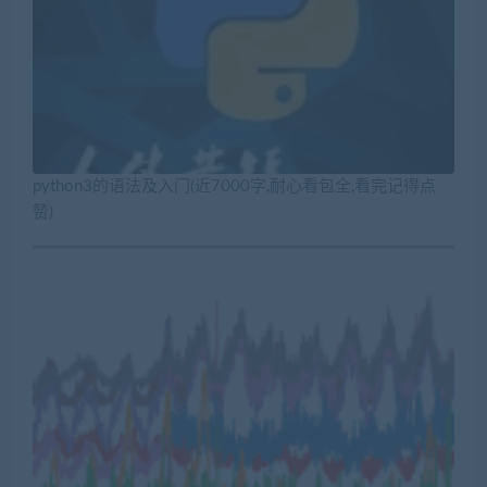
python3的语法及入门(近7000字,耐心看包全,看完记得点
赞)