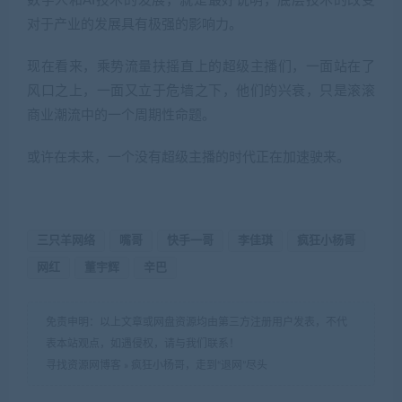
数字人和AI技术的发展，就是最好说明，底层技术的改变
对于产业的发展具有极强的影响力。
现在看来，乘势流量扶摇直上的超级主播们，一面站在了
风口之上，一面又立于危墙之下，他们的兴衰，只是滚滚
商业潮流中的一个周期性命题。
或许在未来，一个没有超级主播的时代正在加速驶来。
三只羊网络
嘴哥
快手一哥
李佳琪
疯狂小杨哥
网红
董宇辉
辛巴
免责申明：以上文章或网盘资源均由第三方注册用户发表，不代
表本站观点，如遇侵权，请与我们联系！
寻找资源网博客
»
疯狂小杨哥，走到“退网”尽头