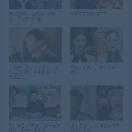
砸3000万办演唱会！小杨
小杨哥早就不想干了
哥，究竟在讨好谁？
王健林结清了全部债务，70
带货一姐换人，郑香香有够
岁二次创业，手把手带儿子
狠的
走江湖了
董宇辉卷入“内斗”，聊天记录
脱下警服后，反诈老陈终成
曝光：好大一步棋啊
赛博诈骗犯