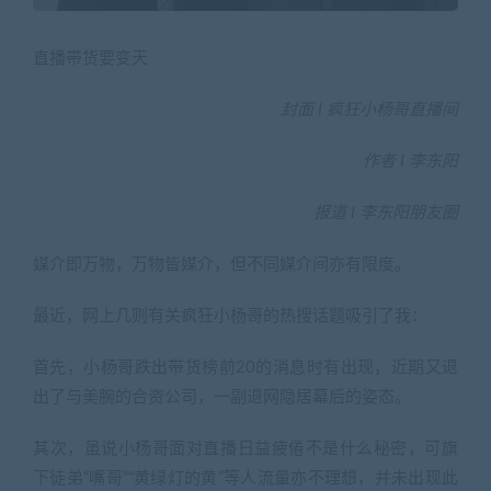
直播带货要变天
封面 I 疯狂小杨哥直播间
作者 I 李东阳
报道 I 李东阳朋友圈
媒介即万物，万物皆媒介，但不同媒介间亦有限度。
最近，网上几则有关疯狂小杨哥的热搜话题吸引了我：
首先，小杨哥跌出带货榜前20的消息时有出现，近期又退
出了与美腕的合资公司，一副退网隐居幕后的姿态。
其次，虽说小杨哥面对直播日益疲倦不是什么秘密，可旗
下徒弟“嘴哥”“黄绿灯的黄”等人流量亦不理想，并未出现此