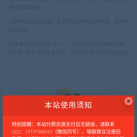
来的要体面的多。
小杨哥深知这个道理，发迹于短视频和直播带货，但绝不
能困在这。
办演唱会提高品牌影响力，入局不同赛道寻找解题之道，
如何更“轻”的模式操盘公司，或许是小杨哥面临的挑战之
一。
×
本站使用须知
特别提醒：本站付费资源支付后无链接，请联系
QQ：1919588043（微信同号），墙裂建议注册后