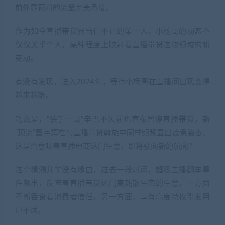
前外界预料的流量完美承接。
作为如今直播带货界当仁不让的第一人，小杨哥的动态不
仅仅关乎个人，某种程度上映射着直播带货这块领域的新
变动。
有没有发现，进入2024年，等待小杨哥在直播间出现变得
越来越难。
巧的是，“快手一哥”辛巴不久前也宣布暂停直播带货，新
“顶流”董宇辉在与直播带货斡旋中同样频频显出疲惫姿态，
这是否意味着直播电商这门生意，即将驶向新的航向？
这个猜测并非没有缘由，过去一段时间，超级主播翻车事
件频出，反噬着直播带货这门高耗散生态的生意，一方面
不断吞食着消费者信任，另一方面，享有高度特权引发用
户不满。