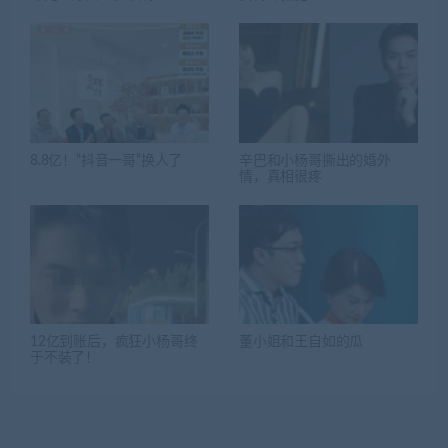
8.8亿！“抖音一哥”换人了
辛巴和小杨哥撕出的婚外
情，真相很疼
12亿到账后，疯狂小杨哥终
董小姐和王自如的瓜
于不装了！