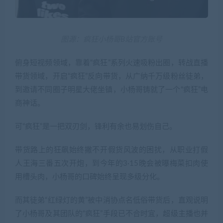
图源：疯狂小杨哥B站官方账号
俯身短视频领域，靠着“疯狂”系列火速吸粉出圈，转战直播
带货领域，开启“疯狂”反向带货，从广纳千万级粉丝徒弟，
到邀请不同圈子明星大佬坐镇，小杨哥铸就了一个“疯狂”电
商神话。
可“疯狂”是一把双刃剑，锋利有余也易划伤自己。
带货路上的狂飙始终撇不开假货风波的困扰，从职业打假
人王海三番五次开炮，到今年的3·15晚会被曝梅菜扣肉使
用槽头肉，小杨哥的口碑始终呈现多级分化。
而其徒弟“红绿灯的黄”被中消协点名低俗带货后，直观说明
了小杨哥及其团队的“疯狂”手段已不合时宜，超级主播也并