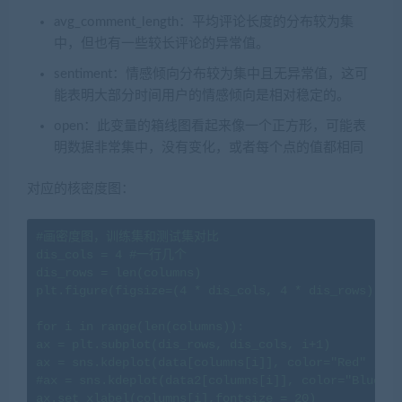
avg_comment_length：平均评论长度的分布较为集
中，但也有一些较长评论的异常值。
sentiment：情感倾向分布较为集中且无异常值，这可
能表明大部分时间用户的情感倾向是相对稳定的。
open：此变量的箱线图看起来像一个正方形，可能表
明数据非常集中，没有变化，或者每个点的值都相同
对应的核密度图：
#画密度图，训练集和测试集对比

dis_cols = 4 #一行几个

dis_rows = len(columns)

plt.figure(figsize=(4 * dis_cols, 4 * dis_rows))

for i in range(len(columns)):

ax = plt.subplot(dis_rows, dis_cols, i+1)

ax = sns.kdeplot(data[columns[i]], color="Red" ,fil
#ax = sns.kdeplot(data2[columns[i]], color="Blue",w
ax.set_xlabel(columns[i],fontsize = 20)
