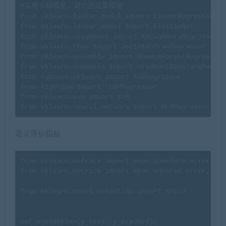
#采用十种模型，对比验证集精度

from sklearn.linear_model import LinearRegression

from sklearn.linear_model import ElasticNet

from sklearn.neighbors import KNeighborsRegressor

from sklearn.tree import DecisionTreeRegressor

from sklearn.ensemble import RandomForestRegressor

from sklearn.ensemble import GradientBoostingRegres
from xgboost.sklearn import XGBRegressor

from lightgbm import LGBMRegressor

from sklearn.svm import SVR

from sklearn.neural_network import MLPRegressor
定义评价指标
from sklearn.metrics import mean_absolute_error

from sklearn.metrics import mean_squared_error,r2_s
from sklearn.model_selection import KFold

def evaluation(y_test, y_predict):
