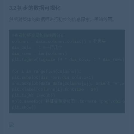
3.2 初步的数据可视化
然后对整体的数据框进行初步的信息探索，画箱线图。
#查看特征变量的箱线图分布

columns = data.columns.tolist() # 列表头

dis_cols = 4 #一行几个

dis_rows = len(columns)

plt.figure(figsize=(4 * dis_cols, 4 * dis_rows))

for i in range(len(columns)):

plt.subplot(dis_rows,dis_cols,i+1)

sns.boxplot(data=data[columns[i]], orient="v",width
plt.xlabel(columns[i],fontsize = 20)

plt.tight_layout()

#plt.savefig('特征变量箱线图',formate='png',dpi=500)

plt.show()