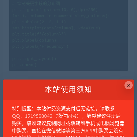
# 绘制关键字段的分布图

plt.figure(figsize=(10, 6),dpi=256)

for i, column in enumerate(key_columns):

plt.subplot(2, 2, i+1)

sns.histplot(data[column], kde=True)

plt.title(f'{column}')

plt.xlabel(column)

plt.ylabel('Frequency')

plt.tight_layout()

plt.show()
×
本站使用须知
ONLINE_USER_CNT（在线用户数）:分布呈现出右偏（正
偏态），绝大部分的直播观看人数集中在较低的区间，但
特别提醒：本站付费资源支付后无链接，请联系
也有少数直播时间的在线用户数非常高。这表明大部分直
QQ：1919588043（微信同号），墙裂建议注册后
播时间的吸引力有限，而只有少数直播的时候，可能是活
购买，墙裂建议复制网址或跳转到手机或电脑浏览器
中购买，直接在微信微博等第三方APP中购买会没有
动期间能够吸引大量观众。