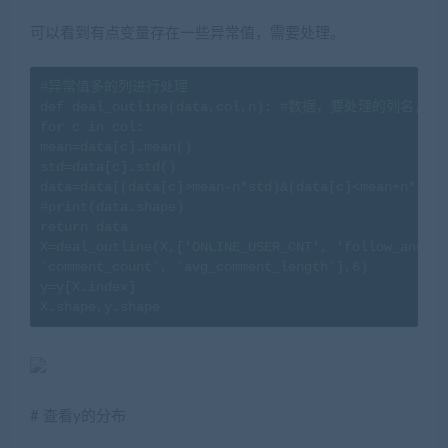
可以看到有点变量存在一些异常值，需要处理。
#异常值多的列进行处理

def deal_outline(data,col,n): #数据，要处理的列名，
for c in col:

mean=data[c].mean()

std=data[c].std()

data=data[(data[c]>mean-n*std)&(data[c]<mean+n*std)
#print(data.shape)

return data

X=deal_outline(X,['ONLINE_USER_CNT', 'follow_anchor
'comment_count', 'avg_comment_length'],6)

y=y[X.index]

X.shape,y.shape
# 查看y的分布