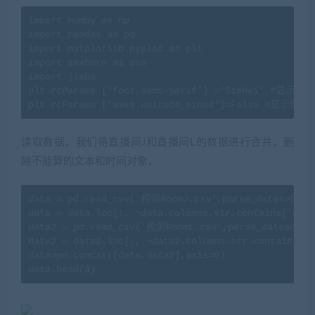
import numpy as np

import pandas as pd

import matplotlib.pyplot as plt 

import seaborn as sns

import jieba

plt.rcParams ['font.sans-serif'] ='SimHei' #显示中文

plt.rcParams ['axes.unicode_minus']=False #显示负号
读取数据，我们将直播间J和直播间L的数据进行合并，删
除不能算的文本和时间对象，
data = pd.read_csv('预测RoomJ.csv',parse_dates=['tim
data = data.loc[:, ~data.columns.str.contains('Unna
data2 = pd.read_csv('预测RoomL.csv',parse_dates=['ti
data2 = data2.loc[:, ~data2.columns.str.contains('U
data=pd.concat([data,data2],axis=0)

data.head(3)