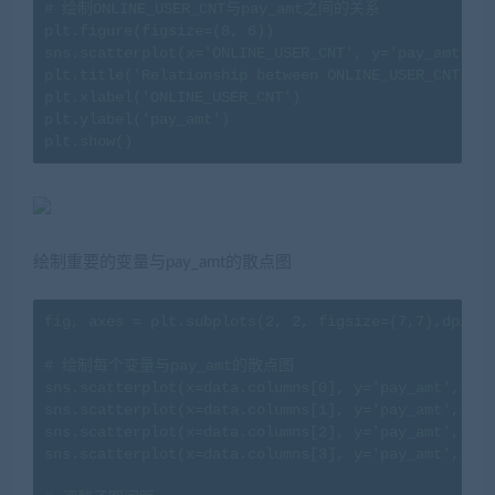
# 绘制ONLINE_USER_CNT与pay_amt之间的关系

plt.figure(figsize=(8, 6))

sns.scatterplot(x='ONLINE_USER_CNT', y='pay_amt', d
plt.title('Relationship between ONLINE_USER_CNT and
plt.xlabel('ONLINE_USER_CNT')

plt.ylabel('pay_amt')

plt.show()
绘制重要的变量与pay_amt的散点图
fig, axes = plt.subplots(2, 2, figsize=(7,7),dpi=12
# 绘制每个变量与pay_amt的散点图

sns.scatterplot(x=data.columns[0], y='pay_amt', dat
sns.scatterplot(x=data.columns[1], y='pay_amt', dat
sns.scatterplot(x=data.columns[2], y='pay_amt', dat
sns.scatterplot(x=data.columns[3], y='pay_amt', dat