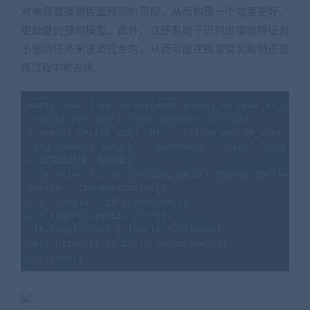
对电商直播销售量预测的贡献，从而构建一个效果更好、
更稳健的预测模型。此外，这还有助于识别出哪些特征对
于预测任务来说是冗余的，从而可能在模型简化和特征选
择过程中被去除。
data['hour']=pd.Series(data.index).dt.hour.to_numpy
y=data['pay_amt'].reset_index(drop=True)

X=data[['ONLINE_USER_CNT', 'follow_anchor_ucnt', 'f
'avg_comment_length', 'sentiment', 'open','hour']].
#X异常值处理，先标准化

from sklearn.preprocessing import StandardScaler

scaler = StandardScaler()

X_s = scaler.fit_transform(X)

plt.figure(figsize=(20,8))

plt.boxplot(x=X_s,labels=X.columns)

#plt.hlines([-10,10],0,len(columns))

plt.show()