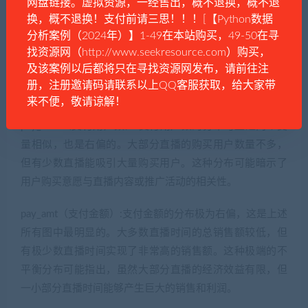
网盘链接。虚拟资源，一经售出，概不退换，概不退
换，概不退换！支付前请三思！！！[【Python数据
pay_combo_cnt（支付组合数量）:同样呈现出右偏分布。
分析案例（2024年）】1-49在本站购买，49-50在寻
大多数直播的支付组合数量较低，但有少数直播的支付组
找资源网（http://www.seekresource.com）购买，
合数量远高于平均水平。这可能表明对于大部分直播来
及该案例以后都将只在寻找资源网发布，请前往注
说，用户倾向于购买较少的商品组合，但也存在着一些高
册，注册邀请码请联系以上QQ客服获取，给大家带
销量的异常值。
来不便，敬请谅解！
pay_ucnt（支付用户数）:支付用户数的分布与上述两个变
量相似，也是右偏的。大部分直播的购买用户数量不多，
但有少数直播能吸引大量购买用户。这种分布可能暗示了
用户购买意愿与直播内容或推广活动的相关性。
pay_amt（支付金额）:支付金额的分布极为右偏，这是上述
所有图中最明显的。大多数直播时间的总销售额较低，但
有极少数直播时间实现了非常高的销售额。这种极端的不
平衡分布可能指出，虽然大部分直播的经济效益有限，但
一小部分直播时间能够产生巨大的销售和利润。