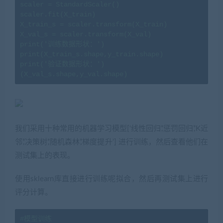
scaler = StandardScaler()

scaler.fit(X_train)

X_train_s = scaler.transform(X_train)

X_val_s = scaler.transform(X_val)

print('训练数据形状：')

print(X_train_s.shape,y_train.shape)

print('验证数据形状：')

(X_val_s.shape,y_val.shape)
我们采用十种常用的机器学习模型[‘线性回归’,’惩罚回归’,’K近
邻’,’决策树’,’随机森林’,’梯度提升’] 进行训练，然后查看他们在
测试集上的表现。
使用sklearn库直接进行训练呢拟合，然后再测试集上进行
评分计算。
#模型训练
