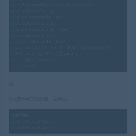
plt.figure(figsize=(8,3),dpi=128)

plt.subplot(1,3,1)

y.plot.box(title='box')

plt.subplot(1,3,2)

y.plot.hist(title='hist')

plt.subplot(1,3,3)

y.plot.kde(title='kde')

#sns.kdeplot(y, color='Red', shade=True)

#plt.savefig('响应变量.png')

plt.tight_layout()

plt.show()
对y进行异常值处理，筛选给x
#筛选给x

X=X.loc[y.index,:]

X.shape,y.shape