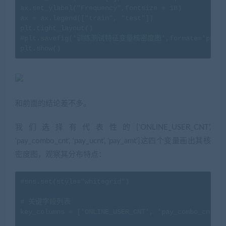
ax.set_ylabel("Frequency",fontsize = 18)

ax = ax.legend(["train", "test"])

plt.tight_layout()

#plt.savefig('训练测试特征变量核密度图',formate='png',dp
plt.show()
和前面的结论差不多。
我们选择有代表性的[‘ONLINE_USER_CNT’,
‘pay_combo_cnt’, ‘pay_ucnt’, ‘pay_amt’]这四个变量画出其核
密度图，观察其分布特点：
#sns.set(style="whitegrid")

# 关键字段列表

key_columns = ['ONLINE_USER_CNT', 'pay_combo_cnt', 