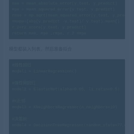
mae = mean_absolute_error(y_test, y_predict)

mse = mean_squared_error(y_test, y_predict)

rmse = np.sqrt(mean_squared_error(y_test, y_predict
#mape=(abs(y_predict -y_test)/ y_test).mean()

r_2=r2_score(y_test, y_predict)

return mae, mse ,rmse, r_2 #mse
模型都装入列表，然后准备拟合
#线性回归

model1 = LinearRegression()

#弹性网回归

model2 = ElasticNet(alpha=0.05, l1_ratio=0.5)

#K近邻

model3 = KNeighborsRegressor(n_neighbors=10)

#决策树

model4 = DecisionTreeRegressor(random_state=77,max_