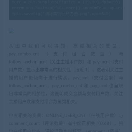
corr = plt.subplots(figsize = (12,10),dpi=128)

corr= sns.heatmap(data.corr(),annot=True,square=Tru
#plt.savefig('训练集特征热力图.png',dpi=512)
从图中我们可以得知，高度相关的变量：
pay_combo_cnt（支付组合数量）与
follow_anchor_ucnt（关注主播用户数）和 pay_ucnt（支付
用户数）显示出非常高的相关性（接近 1），这表明关注主
播的用户更倾向于进行购买。pay_amt（支付金额）与
follow_anchor_ucnt、pay_combo_cnt 和 pay_ucnt 也呈现
出非常高的相关性，这说明成交金额与支付用户数、关注
主播用户数和支付组合数量强相关。
中度相关的变量：ONLINE_USER_CNT（在线用户数）与
comment_count（评论数量）有中度正相关（0.68），指
出在线用户越多，评论活动也越频繁。sentiment（情感）