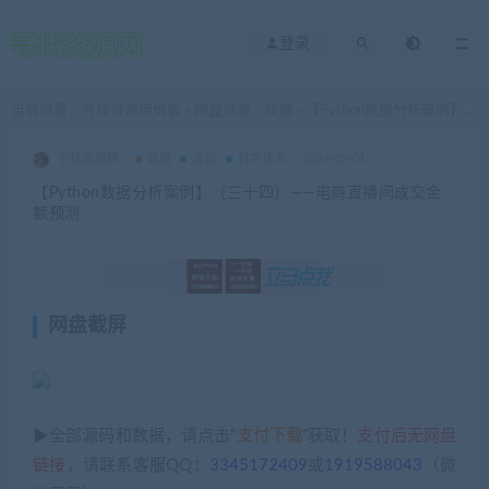
登录
当前位置：
寻找资源网博客
网盘资源
数据
【Python数据分析案例】（三十四）——电商直播间成交金额预测
>
>
>
全栈攻城狮
数据
源码
科学技术
2024-05-01
【Python数据分析案例】（三十四）——电商直播间成交金
额预测
网盘截屏
▶全部源码和数据，请点击“
支付下载
”获取！
支付后无网盘
链接
，请联系客服QQ：
3345172409
或
1919588043
（微