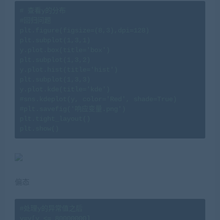
# 查看y的分布

#回归问题

plt.figure(figsize=(8,3),dpi=128)

plt.subplot(1,3,1)

y.plot.box(title='box')

plt.subplot(1,3,2)

y.plot.hist(title='hist')

plt.subplot(1,3,3)

y.plot.kde(title='kde')

#sns.kdeplot(y, color='Red', shade=True)

#plt.savefig('响应变量.png')

plt.tight_layout()

plt.show()
偏态
#处理y的异常值之后

y=y[y <= 80000000]
