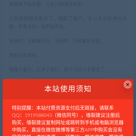
爸爸摇下后车窗，让女儿把渣往外丢。
之后他就把这茬忘了，摇起了窗户，女儿头正好伸在外
面，牢牢卡住，发不出声音。
当爸的，光顾着开车，当妈的，只顾着玩手机。
谁都没有发现。
等路人看见，拦停了他们，孩子已经几乎窒息了。
×
惊慌失措的父母，开始互相痛骂指责。
本站使用须知
她骂他不长眼，他骂她不关心。
特别提醒：本站付费资源支付后无链接，请联系
孩子正需救助的时候，这对夫妻还在互相打骂，直到路人
QQ：1919588043（微信同号），墙裂建议注册后
拨叫的救护车来了，他们才意识到要赶紧送孩子去医院。
购买，墙裂建议复制网址或跳转到手机或电脑浏览器
中购买，直接在微信微博等第三方APP中购买会没有
彼时彼刻，不正恰如孙乐乐和孙涛。