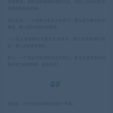
也很难说，这样悲观极端的选择方式，对女儿孙乐乐有怎
样潜移默化的影响。
我们总说，一个在暴力里长大的孩子，要么成为暴力的沿
袭者，要么成为懦弱的受欺者。
一个在父母极端行为里长大的孩子，要么也会情绪不稳
定，要么总是患得患失。
那么，一个见证过母亲放弃生命的人，是否还能学会在困
境中努力自我解救、自我治愈？
案发后，孙乐乐的前同事回忆起一件事。