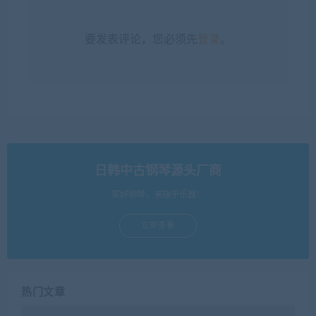
要发表评论，您必须先
登录
。
日韩中古钢琴源头厂商
买好钢琴，来指乎乐器！
立即查看
热门文章