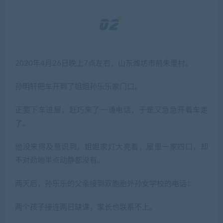
2020年4月26日晚上7点左右，山东潍坊市前朱里村。
孙明轩把车开到了姐姐孙乐乐家门口。
正要下车进屋，赶巧来了一通电话，于是又急急开着车走
了。
他没来得及意识到，姐姐家灯大亮着，屋里一家四口，却
不对劲地半点动静都没有。
两天后，孙乐乐的父亲接到双胞胎外孙女学校的电话：
两个孩子接连两日缺课，家长也联系不上。