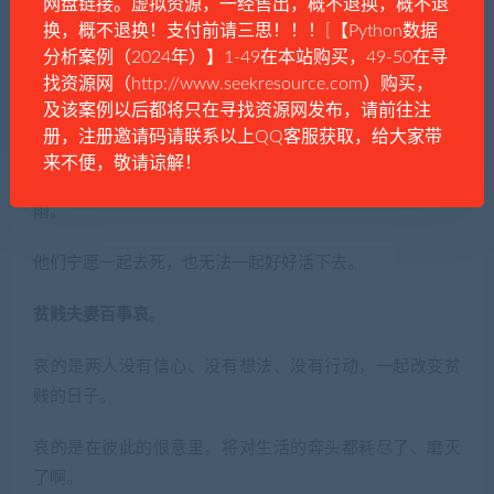
网盘链接。虚拟资源，一经售出，概不退换，概不退
换，概不退换！支付前请三思！！！[【Python数据
生孩子、上私立学校，是谁单方面带来的吗？是两人共同
分析案例（2024年）】1-49在本站购买，49-50在寻
决定的结果。
找资源网（http://www.seekresource.com）购买，
及该案例以后都将只在寻找资源网发布，请前往注
生活的巨浪下，夫妻明明乘的是同一艘船。
册，注册邀请码请联系以上QQ客服获取，给大家带
来不便，敬请谅解！
但他们宁可互相拉着一起下坠，也不肯彼此支撑，共渡风
雨。
他们宁愿一起去死，也无法一起好好活下去。
贫贱夫妻百事哀
。
哀的是两人没有信心、没有想法、没有行动，一起改变贫
贱的日子。
哀的是在彼此的恨意里，将对生活的奔头都耗尽了、磨灭
了啊。