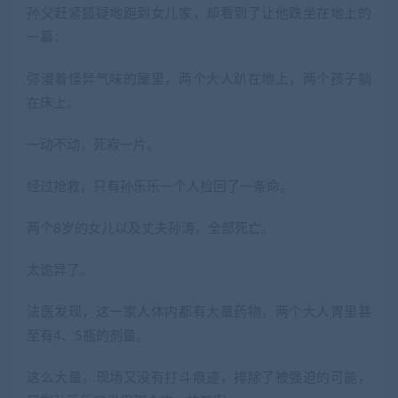
孙父赶紧狐疑地跑到女儿家，却看到了让他跌坐在地上的
一幕：
弥漫着怪异气味的屋里，两个大人趴在地上，两个孩子躺
在床上。
一动不动，死寂一片。
经过抢救，只有孙乐乐一个人捡回了一条命。
两个8岁的女儿以及丈夫孙涛，全部死亡。
太诡异了。
法医发现，这一家人体内都有大量药物，两个大人胃里甚
至有4、5瓶的剂量。
这么大量，现场又没有打斗痕迹，排除了被强迫的可能，