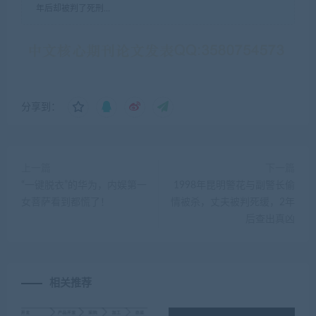
年后却被判了死刑…
分享到：
上一篇
下一篇
“一键脱衣”的华为，内娱第一
1998年昆明警花与副警长偷
女菩萨看到都慌了！
情被杀，丈夫被判死缓，2年
后查出真凶
相关推荐