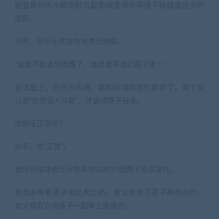
她曾和孙乐乐聊到好几起新闻里母亲带孩子跳楼或投河的
悲剧。
当时，孙乐乐就悲伤地表示理解。
“如果不是走到绝路了，谁愿意带自己孩子走？”
在法庭上，孙乐乐也说，她和孙涛怕他们都死了，两个女
儿会“在世受人冷眼”，才选择携子自杀。
这想法正常吗？
似乎，也“正常”。
曾经有媒体统计近些年相似的37起携子自杀案件。
有母亲带着孩子奔赴死亡的，有父亲杀了孩子再自杀的，
有父母双方将孩子一起带上绝路的。