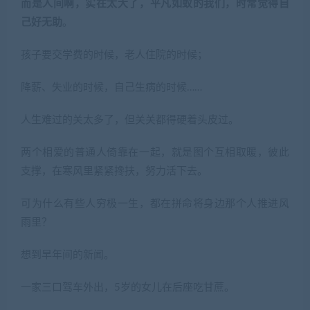
而是人间啊，实在太大了，平凡如蚁的我们，时常觉得自
己好无助
。
孩子要交学费的时候，老人住院的时候；
降薪、失业的时候，自己生病的时候……
人生难过的关太多了，但关关都得硬着头皮过。
两个相爱的普通人倚靠在一起，就是图个互相取暖，彼此
支撑，在寒风里紧紧搀扶，努力活下去。
可为什么有些人穷极一生，都在拼命将身边那个人推进风
雨里？
想到早年间的新闻。
一家三口驾车外出，5岁的女儿在后座吃甘蔗。