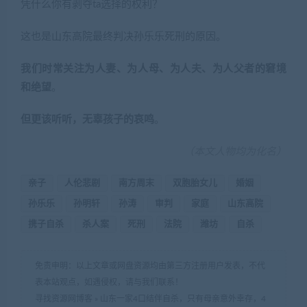
凭什么你有剥夺ta选择的权利？
这也是山东高院最终判决孙乐乐死刑的原因。
我们时常关注为人妻、为人母、为人夫、为人父者的窘境
和绝望
。
但更该听听，无辜孩子的哀鸣
。
（本文人物均为化名）
亲子
人伦悲剧
南方周末
双胞胎女儿
婚姻
孙乐乐
孙明轩
孙涛
审判
家庭
山东高院
携子自杀
杀人案
死刑
法院
潍坊
自杀
免责申明：以上文章或网盘资源均由第三方注册用户发表，不代
表本站观点，如遇侵权，请与我们联系！
寻找资源网博客
»
山东一家4口结伴自杀，只有母亲意外幸存，4