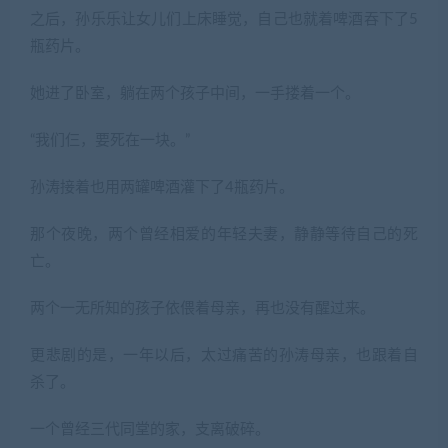
之后，孙乐乐让女儿们上床睡觉，自己也就着啤酒吞下了5
瓶药片。
她进了卧室，躺在两个孩子中间，一手搂着一个。
“我们仨，要死在一块。”
孙涛接着也用两罐啤酒灌下了4瓶药片。
那个夜晚，两个曾经相爱的年轻夫妻，静静等待自己的死
亡。
两个一无所知的孩子依偎着母亲，再也没有醒过来。
更悲剧的是，一年以后，太过痛苦的孙涛母亲，也跟着自
杀了。
一个曾经三代同堂的家，支离破碎。