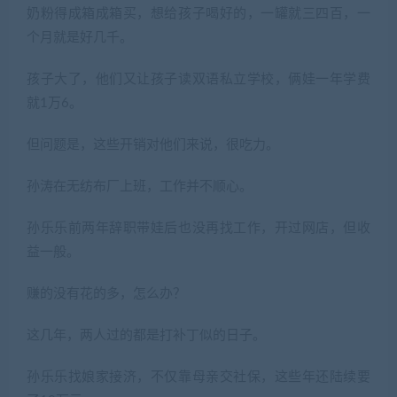
奶粉得成箱成箱买，想给孩子喝好的，一罐就三四百，一
个月就是好几千。
孩子大了，他们又让孩子读双语私立学校，俩娃一年学费
就1万6。
但问题是，这些开销对他们来说，很吃力。
孙涛在无纺布厂上班，工作并不顺心。
孙乐乐前两年辞职带娃后也没再找工作，开过网店，但收
益一般。
赚的没有花的多，怎么办？
这几年，两人过的都是打补丁似的日子。
孙乐乐找娘家接济，不仅靠母亲交社保，这些年还陆续要