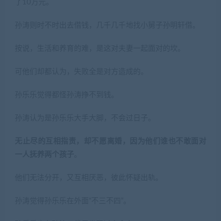
了10万元。
孙涛则时不时出去借钱，几千几千地找小舅子孙明轩借。
按说，生活和养育的难，是这对夫妻一起面对的坎。
可他们却都认为，失败全是对方造成的。
孙乐乐觉得都怪孙涛挣不到钱。
孙涛认为是孙乐乐大手大脚，不会过日子。
无止尽的互相指责，却不愿离婚，因为他们谁也不敢面对
一人抚养两个孩子
。
他们无法分开，又互相厌恶，彼此怀疑出轨。
孙涛觉得孙乐乐在外面“不三不四”。