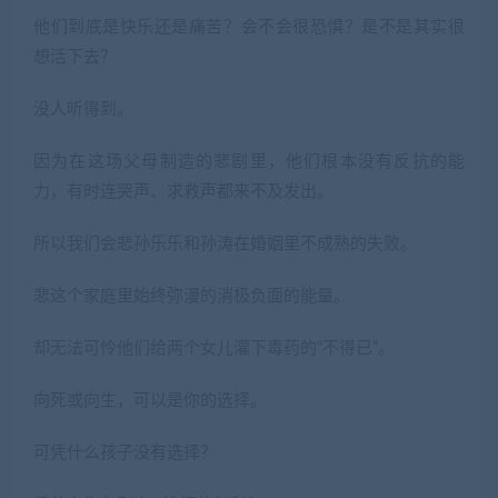
他们到底是快乐还是痛苦？会不会很恐惧？是不是其实很
想活下去？
没人听得到。
因为在这场父母制造的悲剧里，他们根本没有反抗的能
力，有时连哭声、求救声都来不及发出。
所以我们会悲孙乐乐和孙涛在婚姻里不成熟的失败。
悲这个家庭里始终弥漫的消极负面的能量。
却无法可怜他们给两个女儿灌下毒药的“不得已”。
向死或向生，可以是你的选择。
可凭什么孩子没有选择？