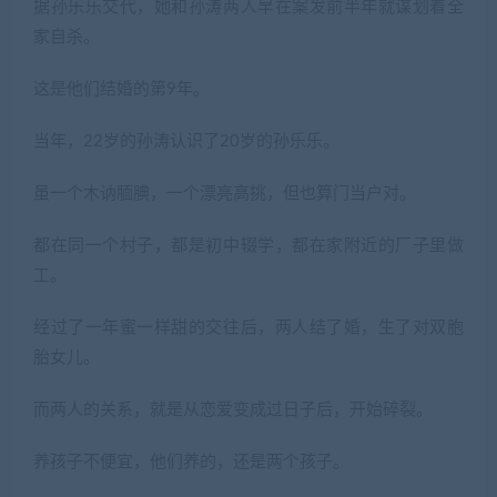
据孙乐乐交代，她和孙涛两人早在案发前半年就谋划着全
家自杀。
这是他们结婚的第9年。
当年，22岁的孙涛认识了20岁的孙乐乐。
虽一个木讷腼腆，一个漂亮高挑，但也算门当户对。
都在同一个村子，都是初中辍学，都在家附近的厂子里做
工。
经过了一年蜜一样甜的交往后，两人结了婚，生了对双胞
胎女儿。
而两人的关系，就是从恋爱变成过日子后，开始碎裂。
养孩子不便宜，他们养的，还是两个孩子。