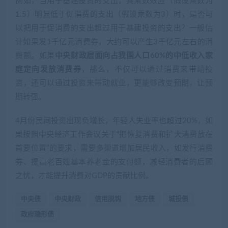
期转强。
4月份民间投资出现负增长，年轻人失业率也超过20%，如
果按照中央经济工作会议关于“把恢复消费和扩大消费放在
首要位置”的要求，需要多渠道增加居民收入，如发行消费
券、提高老百姓基本养老金的支付额，减轻消费者的后顾
之忧，才能提升消费对GDP的贡献比例。
中央债
中央财政
信用脱钩
地方债
城投债
政府隐形债
免责申明：以上文章或网盘资源均由第三方注册用户发表，不代
表本站观点，如遇侵权，请与我们联系！
寻找资源网博客
»
化债工作推进艰难，地方债务如何处置？