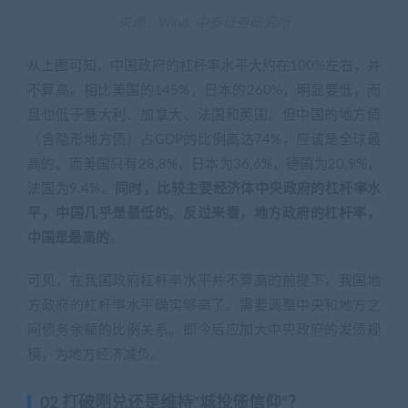
来源：Wind, 中泰证券研究所
从上图可知，中国政府的杠杆率水平大约在100%左右，并
不算高。相比美国的145%，日本的260%，明显要低，而
且也低于意大利、加拿大、法国和英国。但中国的地方债
（含隐形地方债）占GDP的比例高达74%，应该是全球最
高的。而美国只有28.8%，日本为36.6%，德国为20.9%，
法国为9.4%。
同时，比较主要经济体中央政府的杠杆率水
平，中国几乎是最低的。反过来看，地方政府的杠杆率，
中国是最高的
。
可见，在我国政府杠杆率水平并不算高的前提下，我国地
方政府的杠杆率水平确实够高了。需要调整中央和地方之
间债务余额的比例关系。即今后应加大中央政府的发债规
模，为地方经济减负。
02 打破刚兑还是维持“城投债信仰”？