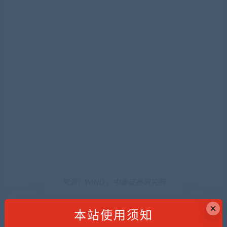
来源：WIND，中泰证券研究所
为何我国的宏观杠杆率水平会比发展国家高呢？原因是中
国经济在1978年以前有过较长一段时间的“耽误”，导致如
今的“未富先老”；而日本、韩国和其他西方发达经济体，它
们在二战或朝鲜战争结束之后都发展顺畅，实现了“未老先
富”。2022年，我国总人口出现负增长，同时也进入了加速
老龄化阶段，即老龄化的速率快于发达国家。
因此，要发展成为现代化强国，还得加大投入力度，这就
×
本站使用须知
需要进一步提升宏观杠杆率。但是，我国与西方国家相