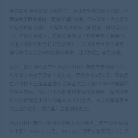
中央提出“谁家的孩子谁家抱”，意味着对地方债不兜底，但
建议给予困难省份一定的“托底”支持
，即在政策上大力度支
持地方政府“化债”，如帮助地方政府（如城投公司的借新还
旧）降低债务成本、拉长债务期限（非债券类债务展期，
如遵义道桥实践银行贷款展期），通过政策性银行或商业
银行的低息资金来降低债务成本，让债务更加容易滚续。
此外，对于地方政府可否通过出让国有资产来偿债方面，
也希望中央给予政策上的支持。因为今年3月1日，国资委
在对政协十三届全国委员会第五次会议第00503号提案的
答复中表示，将适时出台制度规定及操作细则，探索国有
权益份额规范化退出的有效方式和途径，充分发挥有限合
伙企业的优势，助力国有企业创新发展。
通过出让国有企业股权获得收入偿还债务，典型案例为“茅
台化债”：2019年12月、2020年12月茅台集团两次公告无