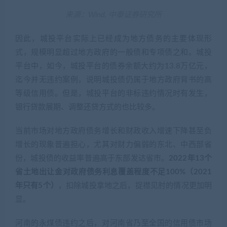
来源：Wind, 中泰证券研究所
因此，城投平台实际上已经成为地方债务的主要体现形
式，规模明显超过地方政府的一般债和专项债之和。城投
平台中，如今，城投平台的债券余额大约为13.8万亿元，
迄今并无违约案例，说明城投债仍属于地方政府背书的高
等级信用债。但是，城投平台的非标违约情况时有发生，
银行贷款展期、调整还贷方式的也比较多。
当前市场对地方政府债务增长和财政收入增速下降甚至负
增长的现象普遍担心，尤其对财力偏弱的东北、中西部省
份，城投债的收益率普遍高于东部发达省市。
2022年13个
省土地出让金对政府债务利息覆盖程度不足100%（2021
年只有5个）
，扣除城投拿地之后，捉襟见肘的情况更加明
显。
河南的永煤债违约之后，对河南省乃至全国的信用债市场