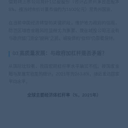
偿划转上市公司共计1亿股股份（合计占贵州茅台总股本
8%，按当时市价计量市值约为1600亿元）至贵州国资。
在当前中国经济转型的关键阶段，维护地方政府的信用，
防范区域性金融风险显得尤为重要，故在城投公司还没有
与政府部门完全“脱钩”之前，城投债的“信仰”仍需要保持。
03 高质量发展：与政府加杠杆是否矛盾？
从国际比较看，我国宏观杠杆率水平确实不低。按国家金
融与发展实验室的统计，2021年为263.8%，接近发达国家
平均水平。
全球主要经济体杠杆率（%，2021年）