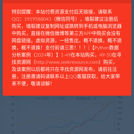
比，
企业部门的杠杆率水平显然过高，达到154%（含城投
公司等债务）
，故继续加杠杆的空间并不大。
特别提醒：本站付费资源支付后无链接，请联系
QQ：1919588043（微信同号），墙裂建议注册后
中国各部门杠杆率（国家资产负债表研究中心口径）
购买，墙裂建议复制网址或跳转到手机或电脑浏览器
中购买，直接在微信微博等第三方APP中购买会没有
网盘链接。虚拟资源，一经售出，概不退换，概不退
换，概不退换！支付前请三思！！！[【Python数据
分析案例（2024年）】1-49在本站购买，49-50在寻
找资源网（http://www.seekresource.com）购买，
及该案例以后都将只在寻找资源网发布，请前往注
册，注册邀请码请联系以上QQ客服获取，给大家带
来不便，敬请谅解！
来源：WIND，中泰证券研究所
2021年居民部门的杠杆率达到62%，基本与发达国家接
近。而且，由于我国居民可支配收入占GDP的比重偏低，