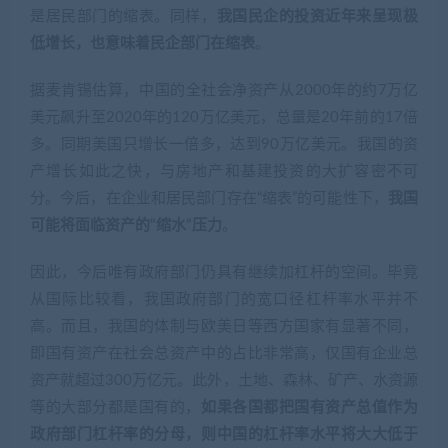
分。今后，在企业和居民部门存在“缩表”的可能性下，
我国
可能将面临资产的“缩水”压力
。
因此，今后唯有政府部门仍具有继续加杠杆的空间。毕竟
从国际比较看，我国政府部门的宽口径杠杆率水平并不
高。而且，我国的体制与欧美日等西方国家有显著不同，
即国有资产在社会总资产中的占比非常高，仅国有企业总
资产就超过300万亿元。此外，土地、森林、矿产、水资源
等的大部分都是国有的，
如果各国都把国有资产总值作为
政府部门杠杆率的分母，则中国的杠杆率水平将大大低于
西方国家
。
如前所述，从宏观杠杆率结构的国际比较看，我国政府部
门杠杆率的水平明显偏低，未来中国经济增长的推动力将
更多来自政府部门的举债，尤其来自中央政府的杠杆率提
升。既然政府在未来经济增长中的作用会更加重要，那
么，对中国经济结构的优化和高质量增长，政府同样可以