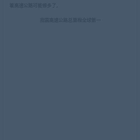
来源：WIND，中泰证券研究所
如果进一步对比日本等国，发现日本高速公路每公里对应
的汽车保有量竟然达到7000多辆，所以，今后我国是否应