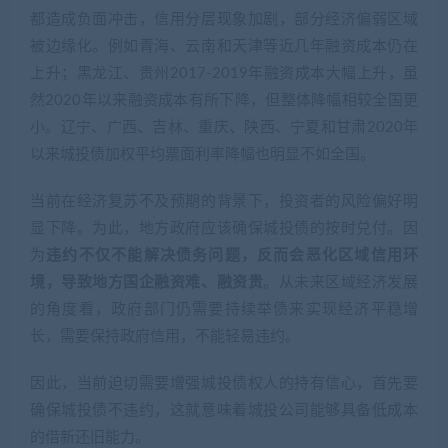
都造成负面冲击，信用分层现象加剧，部分经济偏弱区域
被边缘化。例如青海、云南和天津等近几年融资成本仍在
上升；黑龙江、贵州2017-2019年融资成本大幅上升，虽
然2020年以来融资成本有所下降，但整体降幅相较全国更
小。辽宁、广西、吉林、重庆、陕西、宁夏和甘肃2020年
以来城投债加权平均票面利率降幅也明显不如全国。
当前在经济复苏不及预期的背景下，投资者的风险偏好明
显下降。为此，地方政府应该确保城投债的按时兑付。因
为
违约不仅不能解决债务问题，反而会恶化区域信用环
境，导致地方国企融资难、融资贵
。从未来区域经济发展
的角度看，政府部门仍需要持续举债来实现经济平稳增
长，需要保持政府信用，不能轻易违约。
因此，当前迫切需要增强城投债权人的持有信心，首先要
确保城投债不违约，这就意味着城投公司能够具备低成本
的借新还旧能力。