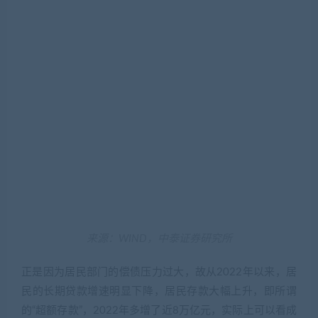
来源：WIND，中泰证券研究所
正是因为居民部门的偿债压力过大，故从2022年以来，居
民的长期贷款增速明显下降，居民存款大幅上升，即所谓
的“超额存款”，2022年多增了近8万亿元，实际上可以看成
是居民部门的缩表。同样，
我国民企的投资近年来呈现极
低增长，也意味着民企部门在缩表
。
据麦肯锡估算，中国的全社会净资产从2000年的约7万亿
美元飙升至2020年的120万亿美元，总量是20年前的17倍
多。同期美国只增长一倍多，达到90万亿美元。我国的资
产增长如此之快，与房地产和基建投资的大扩容密不可