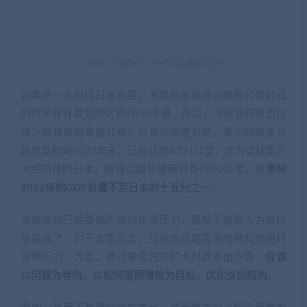
该少修建新的高速公路？以贵州高速为例，贵州的高速公
路总里程到2022年末，已经达到8331公里，作为全球第三
大经济体的日本，高速公路总里程只有7800公里。但
贵州
2022年的GDP总量不足日本的十五分之一
。
当前贵州已经面临严峻的化债压力，显然不能再大力举债
搞基建了。对于全国而言，目前也面临需求收缩和预期转
弱等压力，为此，通过举债方式扩大财政支出方面，
应该
以问题为导向，以如何提质增效为目标，优化支出结构
。
例如，当用于基建投资的支出，其乘数效应（假设乘数为
1.5）明显低于促消费的支出（假设乘数为3）时，是否可
以把用于促消费的支出超过用于基建投资的支出？一般估
计如果发1千亿元消费券，大约可以产生3千亿元左右的消
费额。如果
中央财政层面向占我国人口60%的中低收入家
庭定向发放消费券
，那么，不仅可以通过消费来带动投
资，还可以通过投资来带动就业，更能够改变预期，让预