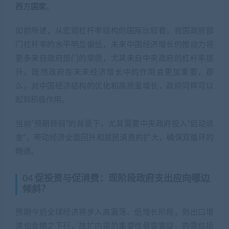
起到积极作用。
当前“预期转弱”的背景下，尤其需要中央政府投入“启动资
金”，带动经济全面回升和居民消费的扩大，确保双循环的
畅通。
04 促投资与促消费：现阶段政府支出应向哪边
倾斜？
预期今后全球经济将步入高震荡、低增长阶段，则出口增
速也会随之下行，故扩内需的重要性毋容置疑，内需包括
消费和投资。
从我国地方政府的债务结构看，一般债的占比很小，只有
14万亿元多一点，而专项债加上城投平台债务的规模就超
过80万亿元了，而且后者主要用于基础设施投资。但随着
基础设施的规模扩大，其边际效应也随之下降。如城投平
台投入资本回报率(ROIC)的中位数从2011年的3.1%降至