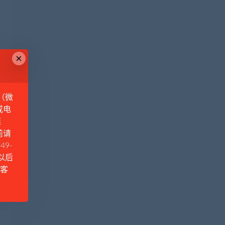
×
（微
或电
链
前请
49-
例以后
Q客