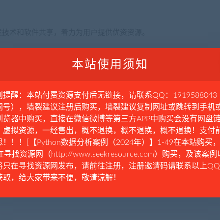
发技术和软件共享，着力为用户提供优资资源。
请于下载后的24小时内删除。如需体验更多乐趣，还请支持正
本站使用须知
。如有内容侵犯您的版权或其他利益的，请编辑邮件并加以说明发
别提醒：本站付费资源支付后无链接，请联系QQ：1919588043
的会在三个工作日内为您删除。
同号），墙裂建议注册后购买，墙裂建议复制网址或跳转到手机
浏览器中购买，直接在微信微博等第三方APP中购买会没有网盘
。虚拟资源，一经售出，概不退换，概不退换，概不退换！支付
！！！[【Python数据分析案例（2024年）】1-49在本站购买，
在寻找资源网（http://www.seekresource.com）购买，及该案
将只在寻找资源网发布，请前往注册，注册邀请码请联系以上Q
资源仅作为阅读交流使用，并无任何商业目的，其版权归作者或出
获取，给大家带来不便，敬请谅解！
律责任。