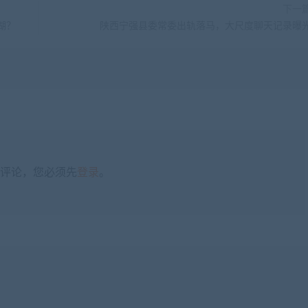
下一
湖？
陕西宁强县委常委出轨落马，大尺度聊天记录曝
评论，您必须先
登录
。