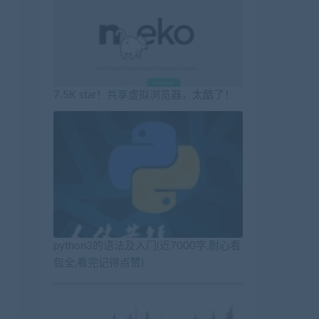
7.5K star！共享虚拟浏览器，太酷了！
python3的语法及入门(近7000字,耐心看
包全,看完记得点赞)