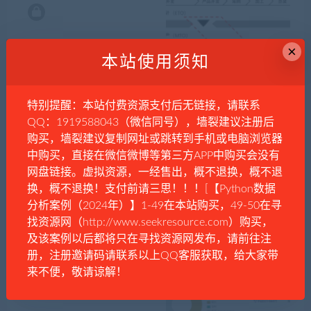
×
本站使用须知
耿彦波的争议
PLM与ERP集成的重点及难点
概述
特别提醒：本站付费资源支付后无链接，请联系
QQ：1919588043（微信同号），墙裂建议注册后
购买，墙裂建议复制网址或跳转到手机或电脑浏览器
中购买，直接在微信微博等第三方APP中购买会没有
网盘链接。虚拟资源，一经售出，概不退换，概不退
换，概不退换！支付前请三思！！！[【Python数据
分析案例（2024年）】1-49在本站购买，49-50在寻
用友中小型企业ERP畅捷通T+
一款神仙儿企业级 ERP系
找资源网（http://www.seekresource.com）购买，
16.0专业版（最近更新）
统！
及该案例以后都将只在寻找资源网发布，请前往注
册，注册邀请码请联系以上QQ客服获取，给大家带
来不便，敬请谅解！