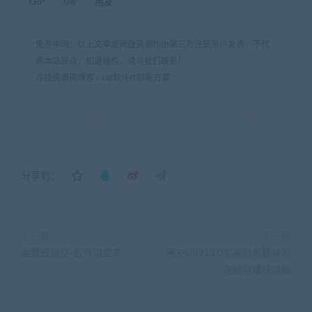
ERP
U8
用友
免责申明：以上文章或网盘资源均由第三方注册用户发表，不代
表本站观点，如遇侵权，请与我们联系！
寻找资源网博客
»
U8软件IT部署方案
分享到：
上一篇
下一篇
金蝶云星空-名师讲堂季
用友U8V13.0实施财务模块与
进销存模块讲解