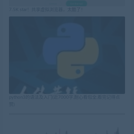
7.5K star！共享虚拟浏览器，太酷了！
python3的语法及入门(近7000字,耐心看包全,看完记得点
赞)