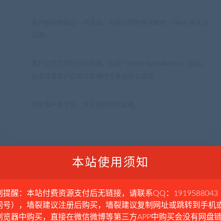
客户执行的最后一项活动。包括打开的电子邮件、Olark 聊天对
话等。
客户之前工作的行业领域。包括 “ Select Specialization ” 级别，
这意味着客户在填写表格时没有选择此选项。
指示客户是学生、失业者还是就业者。
本站使用须知
别提醒：本站付费资源支付后无链接，请联系QQ：1919588043
同号），墙裂建议注册后购买，墙裂建议复制网址或跳转到手机
浏览器中购买，直接在微信微博等第三方APP中购买会没有网盘