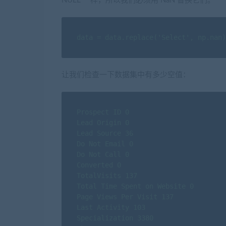
NULL 一样，所以我们必须用 NaN 替换它们。
data = data.replace('Select', np.nan)
让我们检查一下数据集中有多少空值：
Prospect ID 0

Lead Origin 0

Lead Source 36

Do Not Email 0

Do Not Call 0

Converted 0

TotalVisits 137

Total Time Spent on Website 0

Page Views Per Visit 137

Last Activity 103

Specialization 3380
