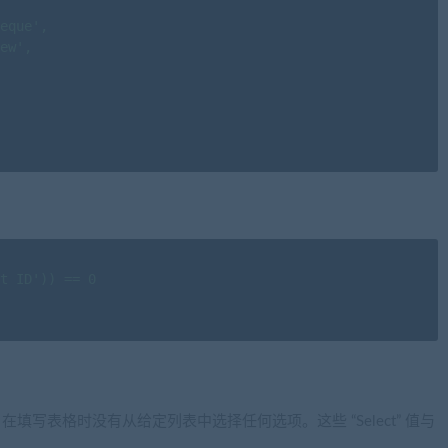
eque',

ew',

t ID')) == 0

客户在填写表格时没有从给定列表中选择任何选项。这些 “Select” 值与