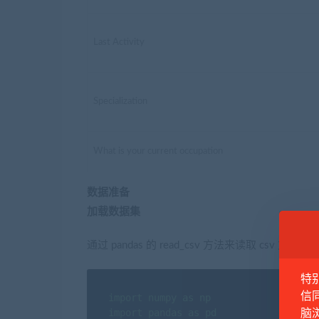
Last Activity
Specialization
What is your current occupation
数据准备
加载数据集
通过 pandas 的 read_csv 方法来读取 csv 文件。
特
信
import numpy as np

import pandas as pd

脑