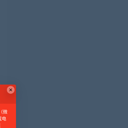
×
（微
或电
链