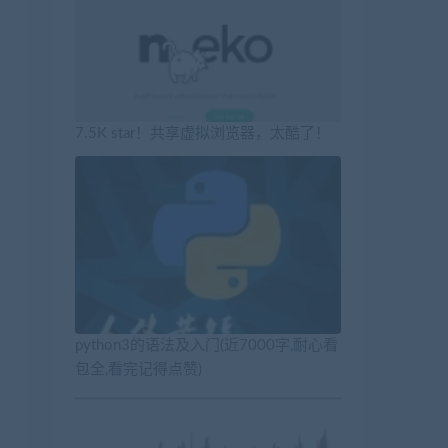
7.5K star！共享虚拟浏览器，太酷了！
python3的语法及入门(近7000字,耐心看
包全,看完记得点赞)