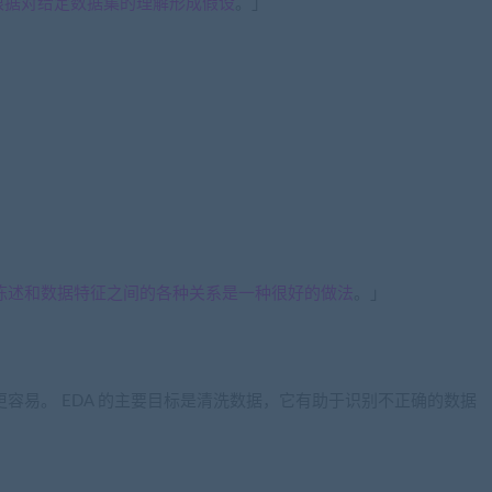
根据对给定数据集的理解形成假设
。」
陈述和数据特征之间的各种关系是一种很好的做法
。」
更容易。 EDA 的主要目标是清洗数据，它有助于识别不正确的数据