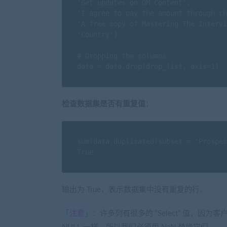
'Get updates on DM Content',

'I agree to pay the amount through ch
'A free copy of Mastering The Intervi
'Country']

# Dropping the columns

data = data.drop(drop_list, axis=1)
检查数据集是否有重复值
：
sum(data.duplicated(subset = 'Prospec
True
输出为 True，表示数据集中没有重复的行。
「
注意
」：许多列有很多的 “Select” 值，因为