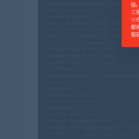
import matplotlib.pyplot as plt

接
import seaborn as sns

三思
# Loading Dataset

50
data = pd.read_csv('Leads.csv')

都
# List of all the columns, to be drop
服
drop_list = ['How did you hear about 
'Lead Profile','Asymmetrique Activity
'Asymmetrique Activity Score',

'Asymmetrique Profile Index',

'Asymmetrique Profile Score',

'Lead Number',

'What matters most to you in choosing
'Search',

'Magazine',

'Newspaper Article',

'X Education Forums',

'Newspaper',

'Digital Advertisement',

'Through Recommendations',

'Receive More Updates About Our Cours
'Update me on Supply Chain Content',
