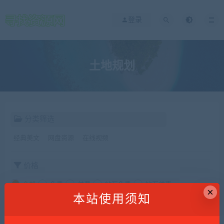
登录
土地规划
分类筛选
经典美文
网盘资源
在线视频
价格
全部
免费
付费
钻石免费
钻石优惠
×
本站使用须知
发布日期
修改时间
评论数量
随机
热度