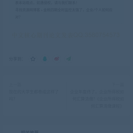
表本站观点，如遇侵权，请与我们联系！
寻找资源网博客
»
金税四期全时监控太强了，企业/个人如何应
对？
分享到：
上一篇
下一篇
现在的大学生都卷成这样了
企业年度终了，企业所得税如
吗？
何汇算清缴?《企业所得税如
何汇算清缴课程》