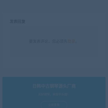
发表回复
要发表评论，您必须先
登录
。
日韩中古钢琴源头厂商
买好钢琴，来指乎乐器！
立即查看