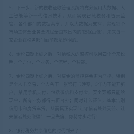
5、下一步，新的税收征收管理系统将充分运用大数据、人
工智能等新一代信息技术，从而实现智慧税务和智慧监
管。各个部门的数据共享，并以大数据为支撑，实现每个
市场主体全业务全流程全国范围内的“数据画像”，未来每一
家企业在税务部门面前都是透明的。
6、金税四期上线之后，对纳税人的监控可以用四个全来说
明，全方位、全业务、全流程、全智能。
7、金税四期上线之后，对资金的监控将会更为严格，特别
是个人卡交易，个人名下一张银行卡涉案，5年内不能开新
户，禁用手机支付，包括微信和支付宝，买个菜都只能给
现金，所有业务都得去柜台办；同时计入征信，基本告别
信用卡和房贷车贷。从而真正实现“让守信者处处受益、让
失信者处处碰壁”！一旦失信、你将寸步难行！
8、银行税务共享信息的时代到来了！