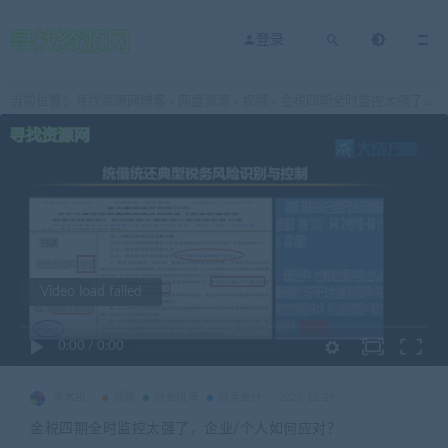
登录
当前位置：
寻找资源网博客
网盘资源
视频
金税四期全时监控太强了，企业/个人如何应对？
>
>
>
Video load failed
0:00
/
0:00
学术虫
视频
财会税审
财务会计
2023-12-29
金税四期全时监控太强了，企业/个人如何应对？