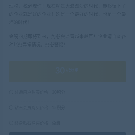
理税，税必理你！现在就是大浪淘沙的时代，能够留下了
的企业就是好的企业！这是一个最好的时代，也是一个最
坏的时代！
金税四期即将到来，势必会监管越来越严！企业请自查各
种账务异常情况，务必警惕！
30
积分
普通用户购买价格 :
30积分
钻石会员购买价格 :
15积分
终身钻石购买价格 :
免费