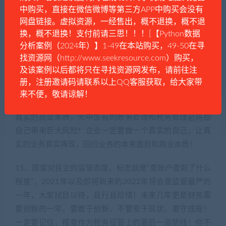
中购买，直接在微信微博等第三方APP中购买会没有
间余地，但是并不代表国家会视而不见、更不代表国家会
网盘链接。虚拟资源，一经售出，概不退换，概不退
放任自流任其发展，因此企业应走好每一步、且行且珍
换，概不退换！支付前请三思！！！[【Python数据
惜！一切没有实际业务为前提的开票行为属于虚开发票行
分析案例（2024年）】1-49在本站购买，49-50在寻
为，税收洼地不是避税天堂，更不是万能的！“税收洼地”不
找资源网（http://www.seekresource.com）购买，
是不能用，而是不能“滥用”！
及该案例以后都将只在寻找资源网发布，请前往注
册，注册邀请码请联系以上QQ客服获取，给大家带
14、面对金税四期的上线，会计人员做账更是建立在真实
来不便，敬请谅解！
业务的基础上，一定要反映业务的来龙去脉，回归业务的
真实的商业本质，无中生有的账务处理和税务处理必将给
自己带来巨大风险！企业一定要做一个真实的自己，让真
实的业务真实再现，回归业务的本来面目和商业本质！
15、国家对民企的监管态度，标志就是“查账户查到了什么
程度”，2021年以及即将到来的2022年将会是监管最严的
一年，大家拭目以待，且行且珍惜！未来几年更是财务需
要创新的一年，要敢于创新、不要安于现状、墨守成规！
一定要记住，稽查作为税务征管上的最后一道防线！你不