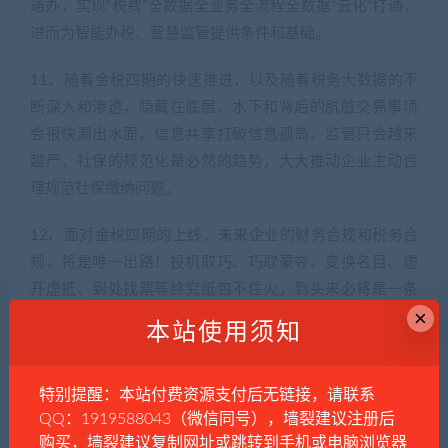
通办，实现“税费”全数据全业务全流程全数据“云化”打通，
进而为智能办税、智慧监管提供条件和基础。
11、随着金税四期的快速推进，以及随着税务大数据的不
断深入和渗透，隐藏在底层、水下和背后的肮脏交易事项
会很快漏出水面。信息共享打破信息孤岛，监管只会越来
越严，社保的规范化是必然的趋势，大大推动企业主动合
理规范社保缴纳问题。
12、面对金税四期的上线，未来企业的财务合规和税务合
规，将是唯一出路！投机取巧、巧取豪夺、变换名目、虚
开虚抵、到处找票等终究纸包不住火，到头来必将是一条
×
死胡同！企业必须尽快步入财务合规改造期，规范做账和
本站使用须知
依法纳税，就是最好的税务筹划！越规范、越节税、风险
越低！不规范，就是等死，永远做不大！记住合规第一：
特别提醒：本站付费资源支付后无链接，请联系
否则辛辛苦苦几十年，一夜回到解放前！
QQ：1919588043（微信同号），墙裂建议注册后
购买，墙裂建议复制网址或跳转到手机或电脑浏览器
13、国家在特殊时期虽然会给企业留出优惠政策和一定空