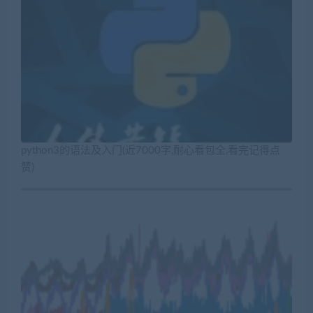
python3的语法及入门(近7000字,耐心看包全,看完记得点
赞)