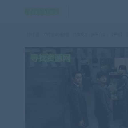
当前位置：
寻找资源网博客
经典美文
娱乐八卦
【重磅】《热
>
>
>