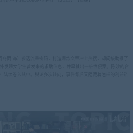
语中字.HD1080P-MP4】【2023】【重磅】
周冬雨 饰）参透流量密码，打造爆款文章冲上热搜，却间接助推了
意外发现女学生曾发来的求助信息，并牵扯出一桩性侵案。陈妙的合
饰）陆续卷入其中。舆论多次转向，事件背后又隐藏着怎样的利益链