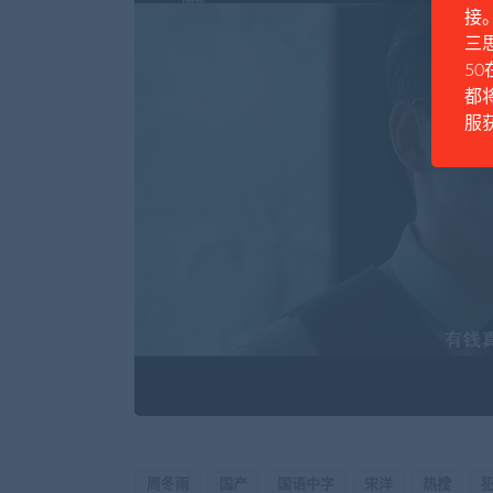
接
三思
50
都
服
周冬雨
国产
国语中字
宋洋
热搜