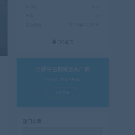
有效期
15天
已售
15
最近更新
2024年01月01日
QQ咨询
日韩中古钢琴源头厂商
买好钢琴，来指乎乐器！
立即查看
热门文章