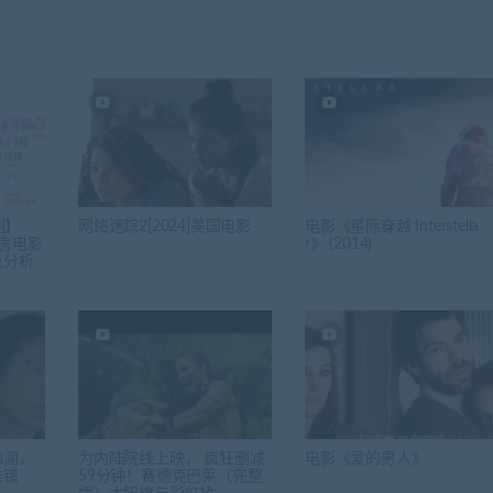
例】
网络迷踪2[2024]美国电影
电影《星际穿越 Interstella
房电影
r》 (2014)
及分析
如潮，
为内陆院线上映， 疯狂删减
电影《爱的男人》
谁错
59分钟！赛德克巴莱（完整