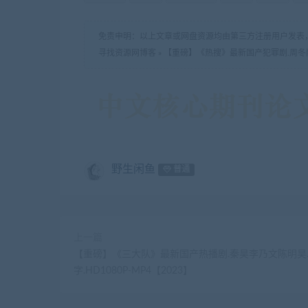
免责申明：以上文章或网盘资源均由第三方注册用户发表
寻找资源网博客
»
【重磅】《热搜》最新国产犯罪剧.周冬雨宋洋
野生闲鱼
普通
上一篇
【重磅】《三大队》最新国产热播剧.秦昊李乃文陈明昊
字.HD1080P-MP4【2023】