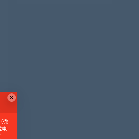
×
（微
或电
链