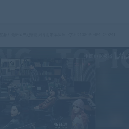
搜》最新国产犯罪剧.周冬雨宋洋.国语中字.HD1080P-MP4【2024】