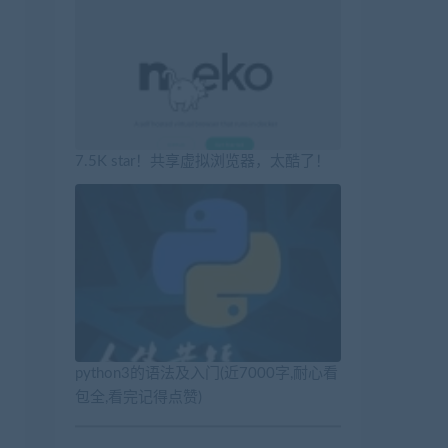
7.5K star！共享虚拟浏览器，太酷了！
python3的语法及入门(近7000字,耐心看
包全,看完记得点赞)