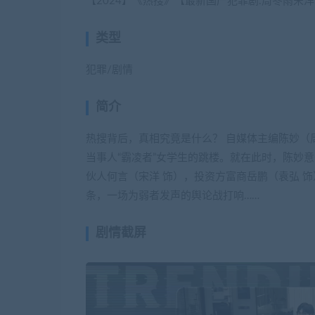
【2024】《热搜》【最新国产犯罪剧.周冬雨宋洋.国
类型
犯罪/剧情
简介
热搜背后，真相究竟是什么？ 自媒体主编陈妙（
当事人“霸凌者”女学生的跳楼。就在此时，陈妙
伙人何言（宋洋 饰），投资方富商岳鹏（袁弘 
条，一场为弱者发声的舆论战打响……
剧情截屏