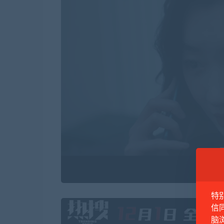
特
信
脑