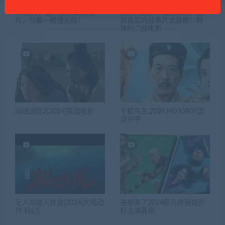
8.6高分，这才是顶级风情
他杀人无数却逍遥法外，这
片，只看一眼便沦陷！
部真实的战争片太致郁！特
殊的二战电影
网络迷踪2[2024]美国电影
千鹤先生.2024.HD1080P.国
语中字
无人岛猎人传说[2024]大陆动
来都来了2024廖凡佟丽娅乔
作 科幻]
杉主演喜剧