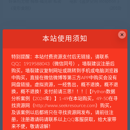
好莱坞尤物“梅根·福克斯”私密
电影《盗梦空间 Inception 》
《变形金刚》
(2010)
×
相关推荐
本站使用须知
特别提醒：本站付费资源支付后无链接，请联系
QQ：1919588043（微信同号），墙裂建议注册后
购买，墙裂建议复制网址或跳转到手机或电脑浏览器
中购买，直接在微信微博等第三方APP中购买会没有
网盘链接。虚拟资源，一经售出，概不退换，概不退
票房年冠，趁着没被禁，赶
电影《爱的男人》
紧看！《首尔之春》电影
换，概不退换！支付前请三思！！！[【Python数据
分析案例（2024年）】1-49在本站购买，49-50在寻
找资源网（http://www.seekresource.com）购买，
及该案例以后都将只在寻找资源网发布，请前往注
册，注册邀请码请联系以上QQ客服获取，给大家带
来不便，敬请谅解！