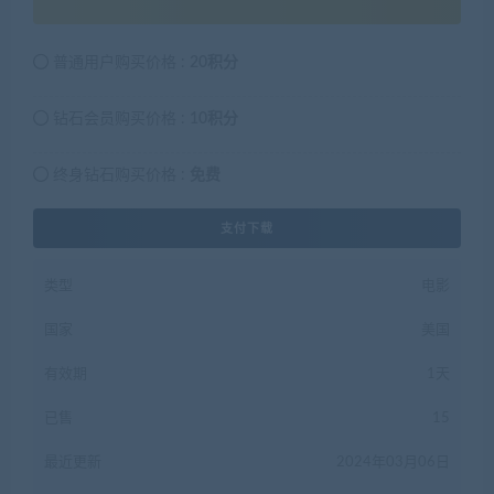
普通用户购买价格 :
20积分
钻石会员购买价格 :
10积分
终身钻石购买价格 :
免费
支付下载
类型
电影
国家
美国
有效期
1天
已售
15
最近更新
2024年03月06日