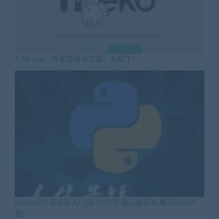
7.5K star！共享虚拟浏览器，太酷了！
python3的语法及入门(近7000字,耐心看包全,看完记得点
赞)