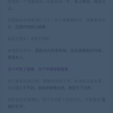
哪怕是一个酒囊饭袋，也能摇身一变，
坐上高位，指点江
山
。
而兢兢业业的普通打工人，则干着最累的活、背着最黑的
锅，
还要时刻担心被裁
。
真实不真实？讽刺不讽刺？
难怪网友评价：
喜剧的内核是悲剧，但这部喜剧的内核，
是我本人
。
当个坏员工很难，当个坏领导很容易
员工是负责执行的，要做具体的工作，必须有点真本事，
否则
活儿干不好，很容易被看出来，是混不下去的
。
领导是负责管理的，把工作分配下去就可以，只要懂得”
管
理的艺术
“。