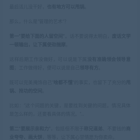
最后活儿没干好，
也有地方可以甩锅
。
那么，什么是”管理的艺术“？
第一”要给下面的人留空间”
。话不要说得太明白，
废话文学
一顿输出，让下属使劲揣摩
。
这样后期工作没做好，可以说是下属
没有准确领会领导意
图
；工作做得好，便可以说是自己
领导有方
。
既可以完美掩饰自己”
啥都不懂
“的事实，也留下了充分的
甩
锅、抢功的空间
。
比如：”这个问题的关键，是要找到关键的问题。情况具体
是怎么样的，还要看具体的情况。”…
第二“要展示亲和力”
，包括但不限于
称兄道弟
、不要钱的
商
业夸夸、画大饼
，等等，让下属心甘情愿为你卖命。