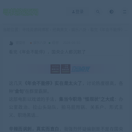
登录
当前位置：
寻找资源网博客
经典美文
娱乐八卦
看完《年会不能停》，国央企人都沉默了
>
>
>
键盘侠
娱乐八卦
视频
2024-01-30
看完《年会不能停》，国央企人都沉默了
这几天
《年会不能停》实在是太火了
，讨论热度很高，各
种“
金句
”在群里霸屏。
这部电影以戏谑的手法，
集当今职场 “怪现状”之大成
：办
公室政治、拉山头站队、拍马屁甩锅、关系户、形式主
义、职场黑话…
辛辣而讽刺，真实而直白
，我强烈怀疑编剧是不是在国央