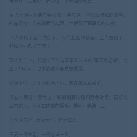
电影终究是电影，照例留了个
光明的尾巴
。
主人公胡建林借年会揭露了徐云峰一党
损公肥私的勾当
，
吐露了打工人的
委屈与心声
，并
得到了董事长的支持
。
坏人得到了应有的惩罚，兢兢业业的普通打工人晋级了，
憋屈的外包员工转正了。
现实生活中，却恐怕不会有董事长这样的“
青天大老爷
”，打
工人的心声，也
不会这么容易被看见
。
不得不说，现在的职场环境，
实在是太恶劣了
。
没有人再将注意力放在
如何跑赢市场和竞争对手
，而将大
量的精力，消耗在
内部的撕咬、搏斗、表演…上
，
无论国央企、民企大厂…皆是如此。
日复一日地卷，
一日卷过一日
。