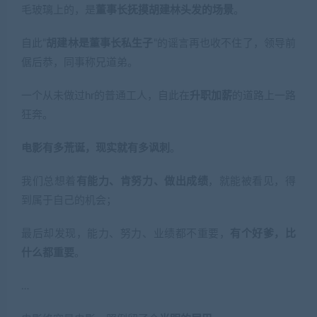
毛玻璃上的，是
董事长抚摸胡建林头发的场景
。
自此“
胡建林是董事长私生子
“的谣言再也收不住了，领导前
倨后恭，同事称兄道弟。
一个从未做过hr的普通工人，自此在
升职加薪
的道路上一路
狂奔。
电影有多荒诞，现实就有多讽刺
。
我们总想着
有能力、肯努力、做出成绩
，就能被看见，得
到属于自己的机会；
最后却发现，能力、努力、业绩都不重要，
有个好爹，比
什么都重要
。
…