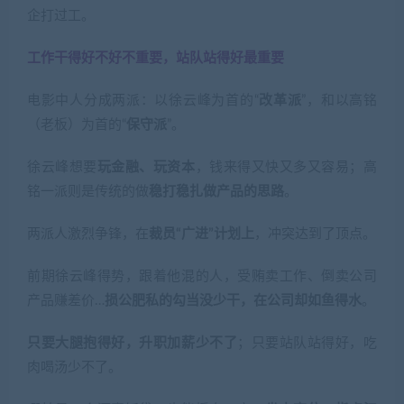
企打过工。
工作干得好不好不重要，站队站得好最重要
电影中人分成两派：以徐云峰为首的“
改革派
”，和以高铭
（老板）为首的“
保守派
”。
徐云峰想要
玩金融、玩资本
，钱来得又快又多又容易；高
铭一派则是传统的做
稳打稳扎做产品的思路
。
两派人激烈争锋，在
裁员“广进”计划上
，冲突达到了顶点。
前期徐云峰得势，跟着他混的人，受贿卖工作、倒卖公司
产品赚差价…
损公肥私的勾当没少干，在公司却如鱼得水
。
只要大腿抱得好，升职加薪少不了
；只要站队站得好，吃
肉喝汤少不了。