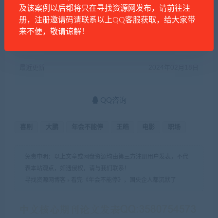
及该案例以后都将只在寻找资源网发布，请前往注
国家
中国
册，注册邀请码请联系以上QQ客服获取，给大家带
有效期
5天
来不便，敬请谅解！
已售
15
最近更新
2024年02月18日
QQ咨询
喜剧
大鹏
年会不能停
王皓
电影
职场
免责申明：以上文章或网盘资源均由第三方注册用户发表，不代
表本站观点，如遇侵权，请与我们联系！
寻找资源网博客
»
看完《年会不能停》，国央企人都沉默了