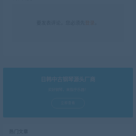
要发表评论，您必须先
登录
。
日韩中古钢琴源头厂商
买好钢琴，来指乎乐器！
立即查看
热门文章