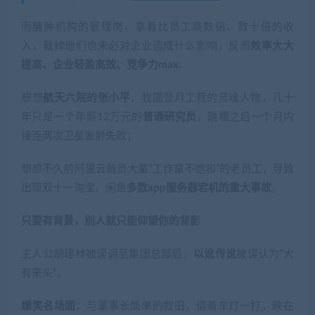
而臃肿机构的管理岗，拿着比员工高数倍、数十倍的收
入，裁掉他们也未必对企业造成什么影响，反而
效率大大
提高、企业轻盈高效、竞争力max
.
想想
航天六院的张小平
，我国登月工程的灵魂人物，几十
年只是一个年薪12万元的
普通研究员
，跳槽之后一个月内
接连两次卫星发射失败；
想想不久前阿里云裁员大量“工作量不饱和”的老员工，导致
出现双十一淘宝、闲鱼
多款app服务器宕机的重大事故
。
只要有背景，别人就只能仰望你的背影
主人公胡建林被误调至集团总部后，
以讹传讹
被误认为“大
有来头”，
爆笑名场面
：与董事长简单的叙旧，借着车灯一打，映在