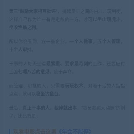
第三“鼓励大家相互批评”
，挑起员工之间的内斗、玩制衡，
这样自己作为唯一有裁定权的一方，才可以
坐山观虎斗，
坐收渔翁之利
。
所以你会看到，在一些企业，
一个人做事，五个人管理，
十个人审批
。
干事的人每天坐着
最繁重、要求最苛刻
的工作，还要应付
上面
七嘴八舌的意见
，疲于奔命。
而管理、审批的人，只需要
玩玩权术
、对着干活的人指指
点点，就可以
稳坐钓鱼台
。
最后，
真正干事的人，裁掉就出事
，“裁员裁到大动脉“的例
子，比比皆是；
观看电影点击这里
《年会不能停》