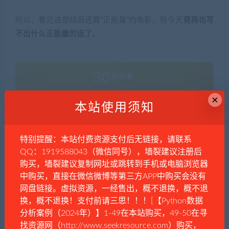
所以，看完这部结局还算“正能量”的电影，我今天
竟再也写
不出什么正能量的话了
。
30
积分
×
本站使用须知
普通用户购买价格 :
30积分
特别提醒：本站付费资源支付后无链接，请联系
钻石会员购买价格 :
15积分
QQ：1919588043（微信同号），墙裂建议注册后
购买，墙裂建议复制网址或跳转到手机或电脑浏览器
终身钻石购买价格 :
免费
中购买，直接在微信微博等第三方APP中购买会没有
网盘链接。虚拟资源，一经售出，概不退换，概不退
支付下载
换，概不退换！支付前请三思！！！[【Python数据
分析案例（2024年）】1-49在本站购买，49-50在寻
类型
电影
找资源网（http://www.seekresource.com）购买，