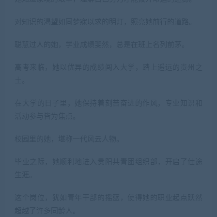
对知识的渴望如同梦寐以求的明灯，照亮她前行的道路。
聪慧过人的她，学业成绩斐然，总是在班上名列前茅。
高考来临，她以优异的成绩闯入大学，踏上遥远的贵州之
土。
在大学的日子里，她保持着刻苦奋进的作风，专业知识和
活动参与皆为焦点。
校园里的她，堪称一代风云人物。
毕业之际，她顺利地进入贵阳共青团组织部，开启了仕途
生涯。
这个岗位，犹如青年干部的摇篮，使得她的职业起点跃然
超越了许多同龄人。