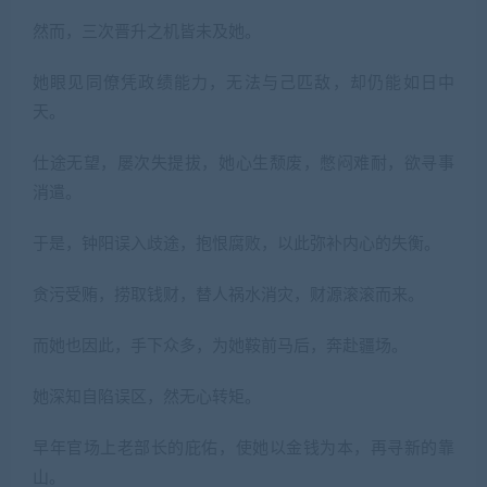
然而，三次晋升之机皆未及她。
她眼见同僚凭政绩能力，无法与己匹敌，却仍能如日中
天。
仕途无望，屡次失提拔，她心生颓废，憋闷难耐，欲寻事
消遣。
于是，钟阳误入歧途，抱恨腐败，以此弥补内心的失衡。
贪污受贿，捞取钱财，替人祸水消灾，财源滚滚而来。
而她也因此，手下众多，为她鞍前马后，奔赴疆场。
她深知自陷误区，然无心转矩。
早年官场上老部长的庇佑，使她以金钱为本，再寻新的靠
山。