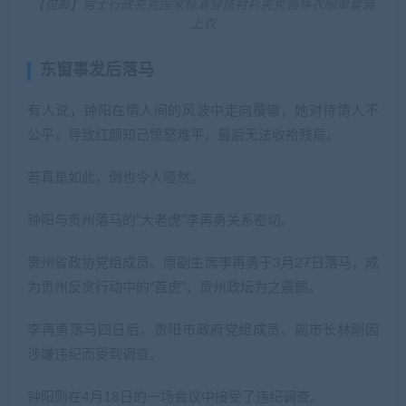
【包邮】男士行政夹克国家标准穿搭衬衫夹克领导衣服单套装
上衣
东窗事发后落马
有人说，钟阳在情人间的风波中走向覆辙，她对待情人不
公平，导致红颜知己愤怒难平，最后无法收拾残局。
若真是如此，倒也令人哑然。
钟阳与贵州落马的“大老虎”李再勇关系密切。
贵州省政协党组成员、原副主席李再勇于3月27日落马，成
为贵州反贪行动中的“首虎”，贵州政坛为之震颤。
李再勇落马四日后，贵阳市政府党组成员、副市长林刚因
涉嫌违纪而受到调查。
钟阳则在4月18日的一场会议中接受了违纪调查。