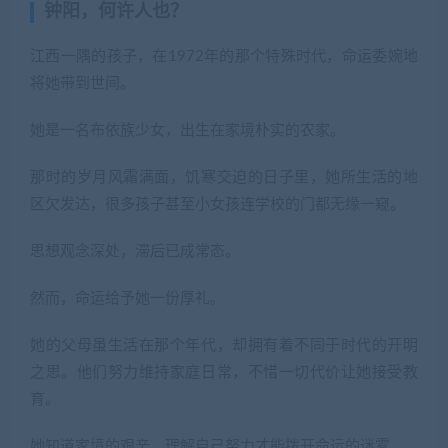
钟阳，何许人也？
江西一隅的孩子，在1972年的那个特殊时代，命运委婉地
将她带到世间。
她是一名布依族少女，出生在家境朴实的农家。
那时的岁月风霜满面，饥寒交迫的日子里，她所生活的地
区欠发达，很多孩子甚至小女孩连学校的门都无缘一窥。
思想观念深处，滞后已成常态。
然而，命运给予她一份厚礼。
她的父母虽生活在那个年代，却拥有着不同于时代的开明
之思。他们努力维持家庭日常，不惜一切代价让她接受教
育。
她知道家境的艰辛，理解自己努力才能拨开命运的迷雾。