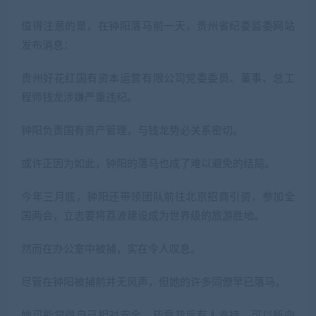
值得注意的是，在钟阳落马前一天，贵州省纪委监委网站
发布消息：
贵州好花红国有资本运营有限公司党委委员、董事、总工
程师钱龙涉嫌严重违纪。
钟阳负责国有资产管理，与钱龙势必关系密切。
或许正因为如此，钟阳的落马也成了难以避免的结局。
今年三月底，钟阳还带领团队前往北京招商引资，参加全
国两会，立志要将荔波建设成为世界级的旅游胜地。
然而在办公室中被捕，实在令人叹息。
尽管在钟阳被捕前并无风声，但她的许多同僚早已落马。
她可能觉得自己相对安全，毕竟背后有人支持，可以所向