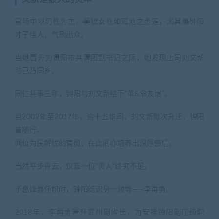
美貌是最大的资本
官场中以男性为主，美貌女性如瑶池之金莲，尤其是钟阳
才子佳人，气质出众。
当她晋升为贵阳市共青团副书记之际，她发现上司刘文新
与己乃同乡。
同仁共事三年，钟阳与刘文新结下“革&命友谊”。
自2002年至2017年，逾十五年间，刘文新每次升迁，钟阳
皆随行。
两位为民解忧的官员，在此间亦培养出深厚感情。
当然平步青云，仅靠一位“贵人”终究不足。
于息烽县任职时，钟阳结识另一领导——李再勇。
2018年，李再勇晋升贵州副省长，为安排钟阳副厅级职