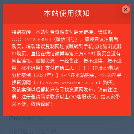
×
与男下属酒店频入出，与之搂抱，究竟美貌魅力强，抑或
本站使用须知
权力所致？
特别提醒：本站付费资源支付后无链接，请联系
年近半百，钟阳桃花簇拥，胆大包天。
QQ：1919588043（微信同号），墙裂建议注册后
购买，墙裂建议复制网址或跳转到手机或电脑浏览器
她与众男下属纠缠不清，更觊觎一波波小鲜肉。
中购买，直接在微信微博等第三方APP中购买会没有
网盘链接。虚拟资源，一经售出，概不退换，概不退
会所夜夜笙歌，混乱私生活不解脱。
换，概不退换！支付前请三思！！！[【Python数据
分析案例（2024年）】1-49在本站购买，49-50在寻
自裤腰裹不紧，第一颗纽扣扣不牢，连基础底线亦无。
找资源网（http://www.seekresource.com）购买，
及该案例以后都将只在寻找资源网发布，请前往注
钟阳双面人生，掩饰色欲如火。
册，注册邀请码请联系以上QQ客服获取，给大家带
外在热心领导，百姓关心，下属照料，共“加班”时光。
来不便，敬请谅解！
然背后另有人生。
长在河边走，岂能不湿鞋？