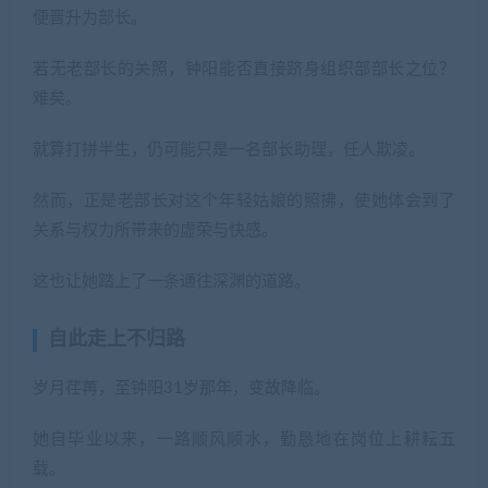
便晋升为部长。
若无老部长的关照，钟阳能否直接跻身组织部部长之位？
难矣。
就算打拼半生，仍可能只是一名部长助理，任人欺凌。
然而，正是老部长对这个年轻姑娘的照拂，使她体会到了
关系与权力所带来的虚荣与快感。
这也让她踏上了一条通往深渊的道路。
自此走上不归路
岁月荏苒，至钟阳31岁那年，变故降临。
她自毕业以来，一路顺风顺水，勤恳地在岗位上耕耘五
载。