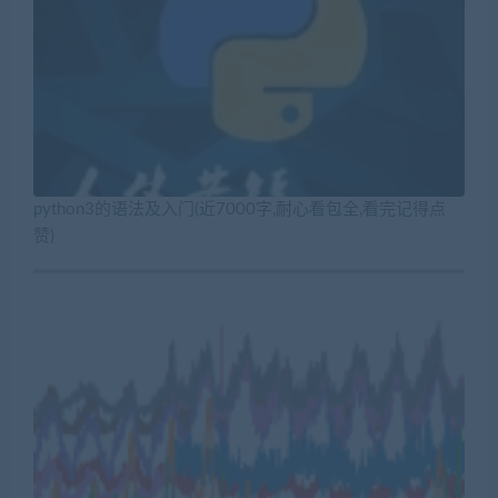
python3的语法及入门(近7000字,耐心看包全,看完记得点
赞)