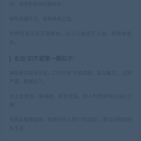
位，调至黔南州任副州长。
钟阳关键升迁，皆李再勇之功。
然终究敌不过天网恢恢，这三人如饺子入锅，相继被查
处。
永远”扣不紧第一颗扣子“
钟阳多次指导外出，口中总是“为官底线，清正廉洁”，言辞
严谨，警醒众下。
台上言反腐，倡廉政，誓言常温，何人料她背地行违纪之
事？
有网友略懂面相，指钟阳颈上痣为“风流痣”，建议纪委查她
私生活。