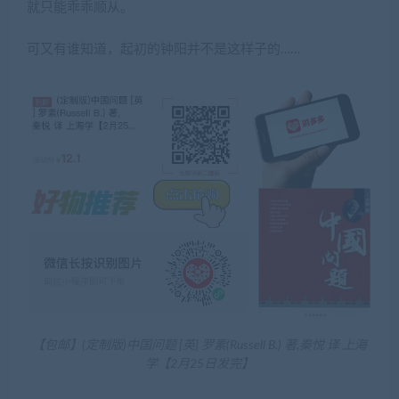
就只能乖乖顺从。
可又有谁知道，起初的钟阳并不是这样子的……
【包邮】(定制版)中国问题 [英] 罗素(Russell B.) 著,秦悦 译 上海
学【2月25日发完】