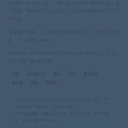
在职场、政治和人生中，我们应时刻保持清醒的头脑，谨
守底线，珍视自己的人生信念，不让权力和欲望左右自己
的道路。
无论身处何地，人们都应时刻提醒自己，不为权力所诱
惑，不让欲望主宰内心。
只有这样，我们才能够在复杂的社会中保持本心，走出一
条真正属于自己的正道。
农家
布依族少女
教育
江西
美女州长
贵州省
钟阳
黔南州
免责申明：以上文章或网盘资源均由第三方注册用户发表，不代
表本站观点，如遇侵权，请与我们联系！
寻找资源网博客
»
最美女州长钟阳：曝私生活糜乱，勒不紧裤腰
带，连“第一颗扣子”都没扣好