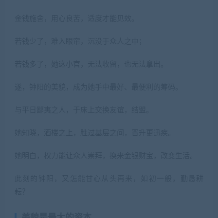
金钱施舍，用心良苦，适度才能见效。
若钱少了，难入眼帘，沉没于众人之中；
若钱多了，她这小官，无法收留，也无法拿出。
遂，钟阳的美貌，成为她手中最好、最便利的筹码。
与平日鄙夷之人，于床上交换友谊，结盟。
她知晓，酒楼之上，胜过基层之间，晋升更迅疾。
她明白，权力能让众人崇拜，换来金银财宝，改变生活。
此刻的钟阳，又怎能甘心从头再来，如初一般，勤恳耕
耘？