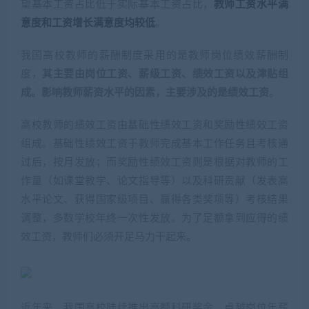
望基本工资占比低于实际基本工资占比，
教师工资水平满
意度和工资增长满意度均较低
。
我国高校教师的薪酬制度采用的是教师岗位绩效薪酬制
度，
其主要由岗位工资、薪级工资、绩效工资以及津贴组
成。影响教师薪资水平的因素，主要涉及的是绩效工资
。
高校教师的绩效工资由基础性绩效工资和奖励性绩效工资
组成。基础性绩效工资于教师完成基本工作任务且考核通
过后，按月发放；而奖励性绩效工资则是根据对教师的工
作量（如课堂教学、论文指导等）以及科研贡献（发表高
水平论文、获得国家级项目、赢得各类奖项等）考核结果
调整，多数学校年终一次性发放。为了足额拿到应得的绩
效工资，教师们必须开足马力干起来。
近年来，我国高校陆续推出高额科研奖金、卓越岗位年薪