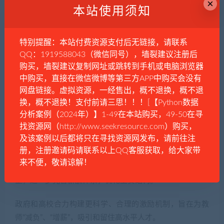
×
本站使用须知
学工作倾斜，青年教工增长幅度最大，以此充分调动全校
教职员工的积极性，推动学校发展。
特别提醒：本站付费资源支付后无链接，请联系
华南农业大学的奖励性绩效工资由人才培养绩效、科研服
QQ：1919588043（微信同号），墙裂建议注册后
务绩效、学院管理绩效三部分构成。人才培养部分的占比
购买，墙裂建议复制网址或跳转到手机或电脑浏览器
最大，为62%；其次是科研服务（30%），学院管理仅占
中购买，直接在微信微博等第三方APP中购买会没有
8%；这样的绩效构成让教师尽可能不为行政所累，全心全
网盘链接。虚拟资源，一经售出，概不退换，概不退
换，概不退换！支付前请三思！！！[【Python数据
力投入教学、科研。
分析案例（2024年）】1-49在本站购买，49-50在寻
找资源网（http://www.seekresource.com）购买，
2023年6月，长沙医学院发文称，5月该校教职工薪酬实现
及该案例以后都将只在寻找资源网发布，请前往注
人均上涨5000元/月，本次调增后该校入职3年及以上在校
册，注册邀请码请联系以上QQ客服获取，给大家带
教职工月平均薪酬达16880元。长春建筑学院在4月召开的
来不便，敬请谅解！
会议上表示，新增投入1500万元用于教职工工资和福利调
整，进一步完善薪酬体系，优化工资结构。
政府和高校合力构建更科学、合理的激励机制，旨在为教
师“减负”、“增薪”，吸引和留住高水平人才。