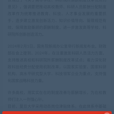
议通过了《关于高等学校、科研院所薪酬制度改革试点的
意见》，强调要把推动高校教师、科研人员薪酬分配制度
改革作为统筹推进教育、科技、人才事业发展的重要抓
手，逐步建立激发创新活力、知识价值导向、管理规范有
效、保障激励兼顾的薪酬制度，进一步激发高等学校、科
研院所创新创造活力。
2024年2月1日，国务院新闻办公室举行新闻发布会。财政
部在会上提到，2024年，在注重激发科研人员活力方面，
支持推进高校和科研院所薪酬制度改革试点；着力深化财
政科技经费分配使用机制改革，以国家实验室、国家科研
机构、高水平研究型大学、科技领军企业为重点，支持强
化国家战略科技力量。
许多高校，用实实在在的制度改善与薪酬增长，为在校教
师们注入一剂强心针。
目前，复旦大学采用动态岗位津贴体系，在此体系中基础
岗位津贴占80%，绩效津贴占20%，调整向优秀教师、教