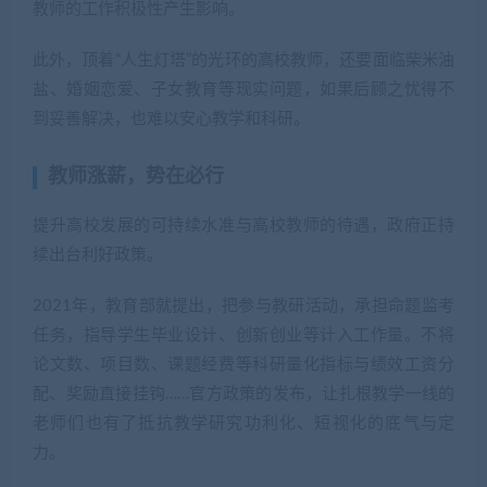
教师的工作积极性产生影响。
此外，顶着“人生灯塔”的光环的高校教师，还要面临柴米油
盐、婚姻恋爱、子女教育等现实问题，如果后顾之忧得不
到妥善解决，也难以安心教学和科研。
教师涨薪，势在必行
提升高校发展的可持续水准与高校教师的待遇，政府正持
续出台利好政策。
2021年，教育部就提出，把参与教研活动，承担命题监考
任务，指导学生毕业设计、创新创业等计入工作量。不将
论文数、项目数、课题经费等科研量化指标与绩效工资分
配、奖励直接挂钩……官方政策的发布，让扎根教学一线的
老师们也有了抵抗教学研究功利化、短视化的底气与定
力。