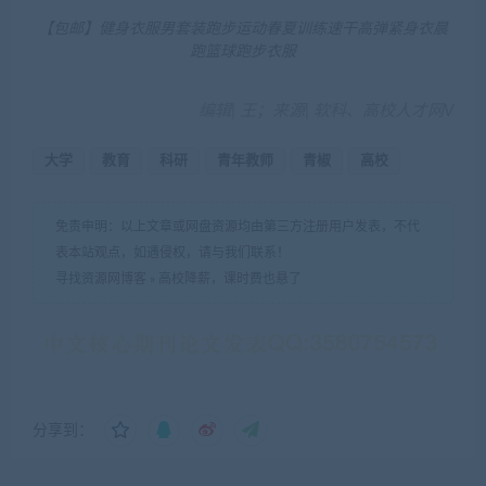
【包邮】健身衣服男套装跑步运动春夏训练速干高弹紧身衣晨
跑篮球跑步衣服
编辑| 王；来源| 软科、高校人才网V
大学
教育
科研
青年教师
青椒
高校
免责申明：以上文章或网盘资源均由第三方注册用户发表，不代
表本站观点，如遇侵权，请与我们联系！
寻找资源网博客
»
高校降薪，课时费也悬了
分享到：