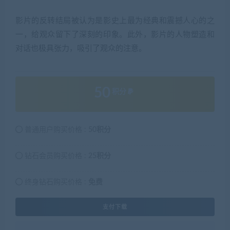
影片的反转结局被认为是影史上最为经典和震撼人心的之
一，给观众留下了深刻的印象。此外，影片的人物塑造和
对话也极具张力，吸引了观众的注意。
50
积分
普通用户购买价格 :
50积分
钻石会员购买价格 :
25积分
终身钻石购买价格 :
免费
支付下载