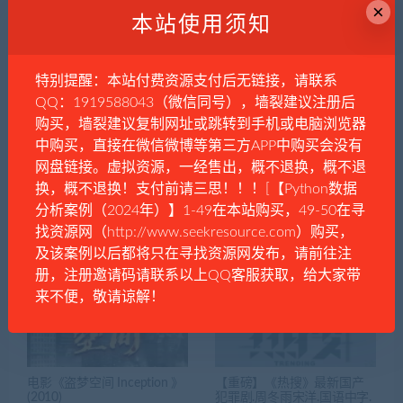
×
本站使用须知
票房年冠，趁着没被禁，赶
飞驰人生2TC版
紧看！《首尔之春》电影
特别提醒：本站付费资源支付后无链接，请联系
QQ：1919588043（微信同号），墙裂建议注册后
购买，墙裂建议复制网址或跳转到手机或电脑浏览器
中购买，直接在微信微博等第三方APP中购买会没有
网盘链接。虚拟资源，一经售出，概不退换，概不退
换，概不退换！支付前请三思！！！[【Python数据
分析案例（2024年）】1-49在本站购买，49-50在寻
《机动杀人》2004.美国惊悚
爆裂点 (2023)香港动作犯罪
找资源网（http://www.seekresource.com）购买，
电影
及该案例以后都将只在寻找资源网发布，请前往注
册，注册邀请码请联系以上QQ客服获取，给大家带
来不便，敬请谅解！
电影《盗梦空间 Inception 》
【重磅】《热搜》最新国产
(2010)
犯罪剧.周冬雨宋洋.国语中字.