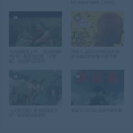
HD1080P-MP4【2024】
为内陆院线上映， 疯狂删减5
养蜂人 (2024)[4K高码]杰森·
9分钟！赛德克巴莱（完整
斯坦森动作惊悚 中英字幕
版）太阳旗与彩虹桥
《天空之城》是宫崎骏执导
拿破仑 2023正式版中英字幕
的一部经典动画电影