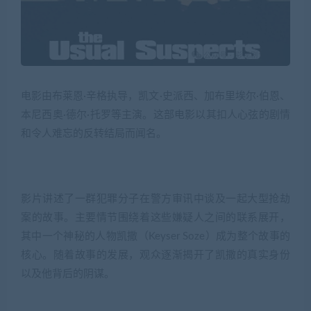
电影由布莱恩·辛格执导，凯文·史派西、加布里埃尔·伯恩、
本尼西奥·德尔·托罗等主演。这部电影以其扣人心弦的剧情
和令人难忘的反转结局而闻名。
影片讲述了一群犯罪分子在警方审讯中谈及一起大型抢劫
案的故事。主要情节围绕着这些嫌疑人之间的联系展开，
其中一个神秘的人物凯撒（Keyser Soze）成为整个故事的
核心。随着故事的发展，观众逐渐揭开了凯撒的真实身份
以及他背后的阴谋。