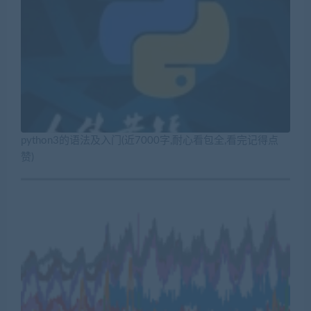
python3的语法及入门(近7000字,耐心看包全,看完记得点
赞)