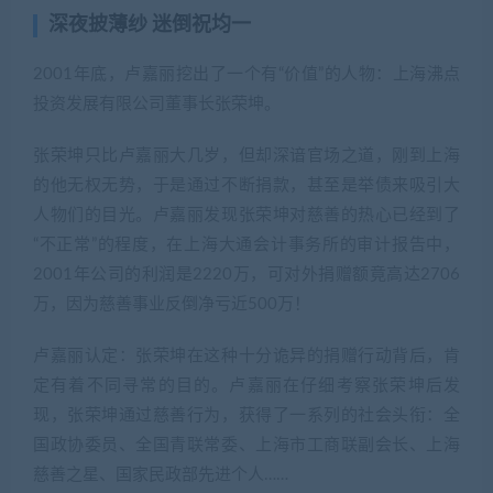
深夜披薄纱 迷倒祝均一
2001年底，卢嘉丽挖出了一个有“价值”的人物：上海沸点
投资发展有限公司董事长张荣坤。
张荣坤只比卢嘉丽大几岁，但却深谙官场之道，刚到上海
的他无权无势，于是通过不断捐款，甚至是举债来吸引大
人物们的目光。卢嘉丽发现张荣坤对慈善的热心已经到了
“不正常”的程度，在上海大通会计事务所的审计报告中，
2001年公司的利润是2220万，可对外捐赠额竟高达2706
万，因为慈善事业反倒净亏近500万！
卢嘉丽认定：张荣坤在这种十分诡异的捐赠行动背后，肯
定有着不同寻常的目的。卢嘉丽在仔细考察张荣坤后发
现，张荣坤通过慈善行为，获得了一系列的社会头衔：全
国政协委员、全国青联常委、上海市工商联副会长、上海
慈善之星、国家民政部先进个人……