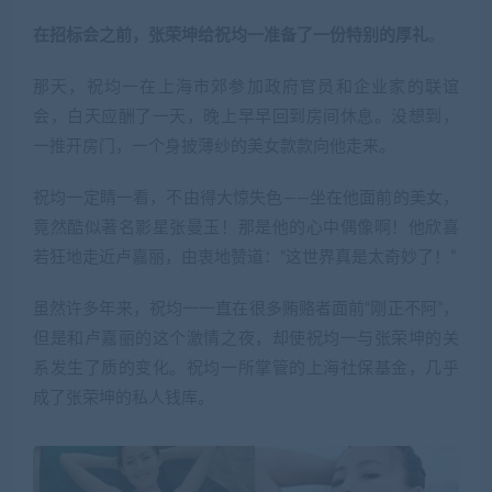
在招标会之前，张荣坤给祝均一准备了一份特别的厚礼
。
那天，祝均一在上海市郊参加政府官员和企业家的联谊
会，白天应酬了一天，晚上早早回到房间休息。没想到，
一推开房门，一个身披薄纱的美女款款向他走来。
祝均一定睛一看，不由得大惊失色——坐在他面前的美女，
竟然酷似著名影星张曼玉！那是他的心中偶像啊！他欣喜
若狂地走近卢嘉丽，由衷地赞道：“这世界真是太奇妙了！”
虽然许多年来，祝均一一直在很多贿赂者面前“刚正不阿”，
但是和卢嘉丽的这个激情之夜，却使祝均一与张荣坤的关
系发生了质的变化。祝均一所掌管的上海社保基金，几乎
成了张荣坤的私人钱库。