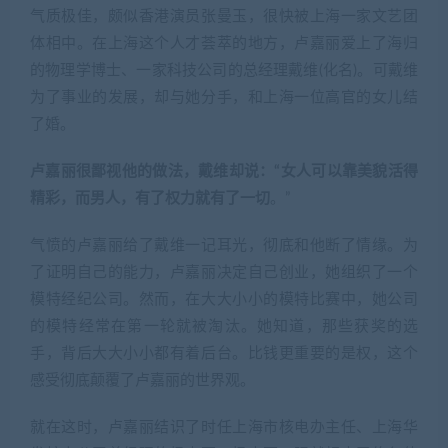
气质极佳，颇似香港演员张曼玉，很快被上海一家文艺团
体相中。在上海这个人才荟萃的地方，卢嘉丽爱上了海归
的物理学博士、一家科技公司的总经理戴维(化名)。可戴维
为了事业的发展，却与她分手，和上海一位高官的女儿结
了婚。
卢嘉丽很鄙视他的做法，戴维却说：“女人可以靠美貌活得
精彩，而男人，有了权力就有了一切
。”
气愤的卢嘉丽给了戴维一记耳光，彻底和他断了情缘。为
了证明自己的能力，卢嘉丽决定自己创业，她组织了一个
模特经纪公司。然而，在大大小小的模特比赛中，她公司
的模特经常在第一轮就被淘汰。她知道，那些获奖的选
手，背后大大小小都有着后台。比钱更重要的是权，这个
感受彻底颠覆了卢嘉丽的世界观。
就在这时，卢嘉丽结识了时任上海市核电办主任、上海华