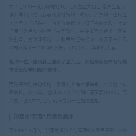
为了让祝均一死心塌地地挪用社保基金为自己“借鸡生蛋”，
张荣坤和卢嘉丽变着戏法讨祝均一欢心。而祝均一也疯狂
地迷恋上了卢嘉丽。为了方便祝均一和卢嘉丽寻欢，张荣
坤专门为卢嘉丽购置了豪华轿车，并在市郊购置了一套单
独别墅。为讨好祝均一，张荣坤还给祝均一的妻子在自己
公司安排了一个顾问的闲职，却给予60万年薪的待遇。
祝均一在卢嘉丽身上尝到了甜头后，开始肆无忌惮地尽情
享受张荣坤对他的“款待”
。
而张荣坤则借助祝均一掌管的上海社保基金，个人财产疯
狂增长，2005年，他以26亿资产名列中国富豪榜48位。而
卢嘉丽也从中“抽点”，转身成为一名超级富姐。
帮秦裕“买春” 用美色贿邱
至2005年6月底，张荣坤投资参与管理的公路里程已达200