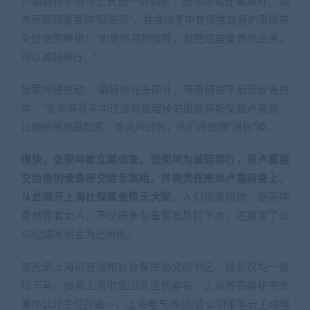
卢嘉丽恨不得马上长出一对翅膀，但收场戏还要演好，她
表示要同张荣坤“同进退”，并拿出手中官员性交易的录像带
交给张荣坤说：“如果你真的被抓，就把这些官员供出来，
可以减轻罪行。”
张荣坤很感动：“最好你先去国外，等事情摆平后我会去找
你。”张荣坤将手中还没有处理掉的赃款存折交给卢嘉丽，
让她悄悄地藏起来，等风声过后，他们再慢慢“消化”掉。
很快，张荣坤被立案侦查。张荣坤为减轻罪行，将卢嘉丽
交给他的录像带交给专案组，并将责任推到卢嘉丽身上，
从此揭开上海社保基金惊天大案
。人们很难相信，张荣坤
竟然靠着女人，不仅把多名重要官员拉下水，还挪用了近
60亿国家资金为己所用。
首先是上海市劳动和社会保障局党组书记、局长祝均一被
拉下马，接着上海市宝山区区长秦裕、上海市委副秘书长
兼办公厅主任孙路一、上海电气(集团)总公司董事长王成明