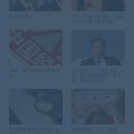
普京的反转
下班后死磕这5个网站，就算
失业不也怕（建议收藏）
2024，最严峻的时刻即将到
又不想走了？苹果正式宣
来
布，富士康追悔莫及，郭台
铭：还能回中国吗
1998年昆明警花与副警长偷
沧州女教师，扔了一颗雷！