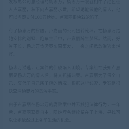
发核电公司总经理的杨忠万。杨忠万一眼就相中了绝色佳
人卢嘉丽，私下向卢嘉丽求爱，希望她能做他的情人，他
可以当即支付100万给她。卢嘉丽很快就沦陷了。
有了杨忠万的撑腰，卢嘉丽的公司扭转乾坤。在杨忠万给
她安排的别墅、跑车生活中，卢嘉丽醉生梦死。然而，好
景不长，杨忠万贪污案东窗事发，一夜之间携款潜逃柬埔
寨。
杨忠万潜逃，让案件的侦破陷入困境。专案组在获知卢嘉
丽是杨忠万的情人后，将其抓捕归案。卢嘉丽为了保全自
己，交代了自己所了解的情况。根据这些线索，专案组很
快查清杨忠万的贪污事实。
由于卢嘉丽在杨忠万的腐败案中并无触犯法律行为，一年
后，卢嘉丽获得自由，隐姓埋名继续留在了上海，寻找可
以让她依然过上奢华生活的机会。