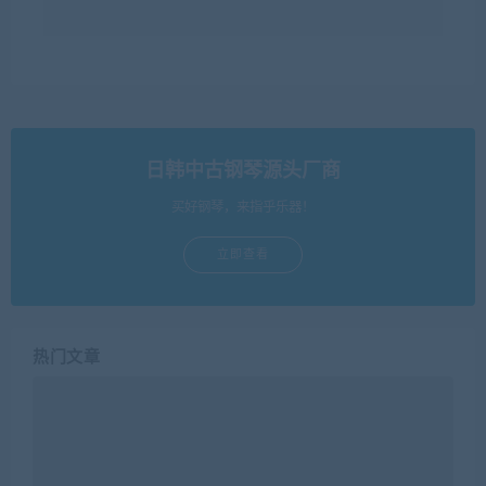
日韩中古钢琴源头厂商
买好钢琴，来指乎乐器！
立即查看
热门文章