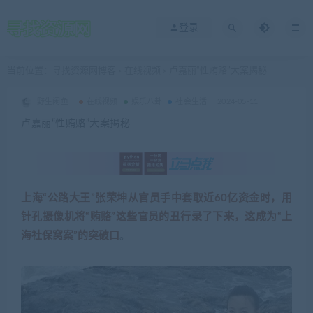
登录
当前位置：
寻找资源网博客
在线视频
卢嘉丽“性贿赂”大案揭秘
>
>
野生闲鱼
在线视频
娱乐八卦
社会生活
2024-05-11
卢嘉丽“性贿赂”大案揭秘
上海“公路大王”张荣坤从官员手中套取近60亿资金时，用
针孔摄像机将“贿赂”这些官员的丑行录了下来，这成为“上
海社保窝案”的突破口
。