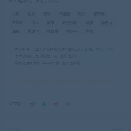
已出逃海外，没有了踪影。
上海
创业
博士
卢嘉丽
局长
张荣坤
性贿赂
情人
戴维
政协委员
政府
杨忠万
海龟
物理学
社保局
祝均一
高官
免责申明：以上文章或网盘资源均由第三方注册用户发表，不代
表本站观点，如遇侵权，请与我们联系！
寻找资源网博客
»
卢嘉丽“性贿赂”大案揭秘
分享到：
上一篇
下一篇