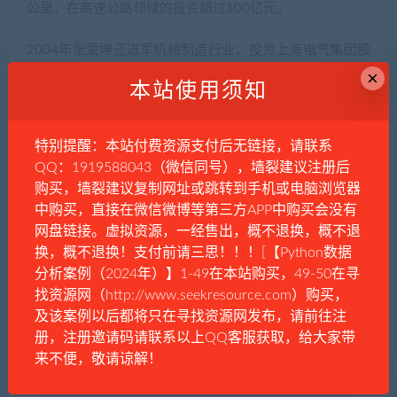
公里，在高速公路领域的投资超过100亿元。
2004年张荣坤还进军机械制造行业，投资上海电气集团股
×
份有限公司，拥有8.15%%的股份，是上海电气的第二大股
本站使用须知
东。
无论是介入高速公路还是上海电气，张荣坤的福禧投资集
特别提醒：本站付费资源支付后无链接，请联系
团总能捷足先登，这一切都依靠张荣坤背后强大的关系
QQ：1919588043（微信同号），墙裂建议注册后
网。而这种关系网的建立，都离不开卢嘉丽。
购买，墙裂建议复制网址或跳转到手机或电脑浏览器
中购买，直接在微信微博等第三方APP中购买会没有
为了铺开关系网，卢嘉丽利用美色，同时开设了一个模特
网盘链接。虚拟资源，一经售出，概不退换，概不退
换，概不退换！支付前请三思！！！[【Python数据
经纪公司，在这个外衣的掩盖下，暗地为官员介绍演员、
分析案例（2024年）】1-49在本站购买，49-50在寻
模特和艺人。因为要照顾很多官员，卢嘉丽干脆在上海的
找资源网（http://www.seekresource.com）购买，
一家高级酒店长期租用两间总统套房，用做官员寻欢作乐
及该案例以后都将只在寻找资源网发布，请前往注
的地方。当然，为了掌握这些官员的把柄，每当他们在进
册，注册邀请码请联系以上QQ客服获取，给大家带
行性交易时，卢嘉丽都会用针孔摄像机将整个过程拍下
来不便，敬请谅解！
来。