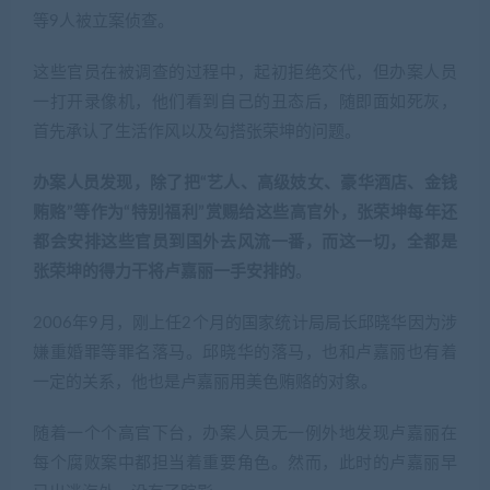
等9人被立案侦查。
这些官员在被调查的过程中，起初拒绝交代，但办案人员
一打开录像机，他们看到自己的丑态后，随即面如死灰，
首先承认了生活作风以及勾搭张荣坤的问题。
办案人员发现，除了把“艺人、高级妓女、豪华酒店、金钱
贿赂”等作为“特别福利”赏赐给这些高官外，张荣坤每年还
都会安排这些官员到国外去风流一番，而这一切，全都是
张荣坤的得力干将卢嘉丽一手安排的
。
2006年9月，刚上任2个月的国家统计局局长邱晓华因为涉
嫌重婚罪等罪名落马。邱晓华的落马，也和卢嘉丽也有着
一定的关系，他也是卢嘉丽用美色贿赂的对象。
随着一个个高官下台，办案人员无一例外地发现卢嘉丽在
每个腐败案中都担当着重要角色。然而，此时的卢嘉丽早