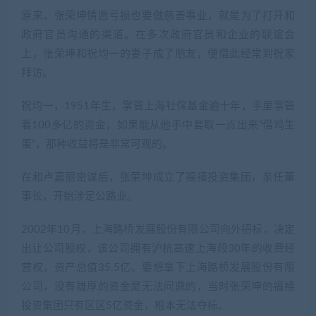
原来，张荣坤情愿亏损也要做慈善事业，就是为了打开和
政府官员沟通的渠道。在多次政府官员和企业的联谊会
上，张荣坤和祝均一的妻子成了朋友，便借此经常到祝家
拜访。
祝均一，1951年生，掌管上海社保基金逾十年，手里掌管
着100多亿的资金，如果能从他手中套取一点出来“借鸡生
蛋”，那种收益将是非常可观的。
在和卢嘉丽密谋后，张荣坤成立了福禧投资集团，亲任董
事长，开始涉足公路业。
2002年10月，上海路桥发展股份有限公司向外招标，决定
出让公司股权，该公司拥有沪杭高速上海段30年的收费经
营权，资产总值35.5亿。要想拿下上海路桥发展股份有限
公司，没有雄厚的资金是无法问鼎的，当时张荣坤的福禧
投资集团只有区区5亿资金，根本无法夺标。