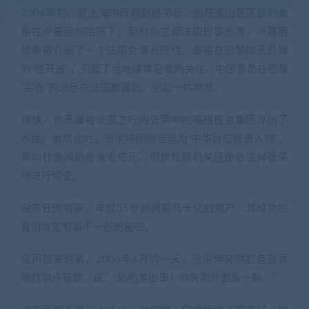
2006年初，原上海市政府副秘书长、后任宝山区区长的秦
裕在卢嘉丽的陪同下，到时尚之都法国巴黎旅游，卢嘉丽
给秦裕介绍了一个法国女演员陪侍。秦裕在巴黎肆无忌惮
的“性开放”，引起了当地媒体记者的关注，中国官员在巴黎
“买春”的消息在法国披露后，引起一片哗然。
很快，负责秦裕法国之行的张荣坤的福禧投资集团浮出了
水面。虽然此时，张荣坤刚刚当选为“中华百位慈善人物”，
其向社会捐助资金近亿元，但是检察机关还是依法对张荣
坤进行彻查。
没有任何背景，年仅35岁就拥有几十亿的资产，其成功的
背后肯定有着不一般的秘密。
风声越来越紧，2006年4月的一天，张荣坤突然脸色铁青
地找到卢嘉丽，说：“恐怕要出事！你先到外面躲一躲。”