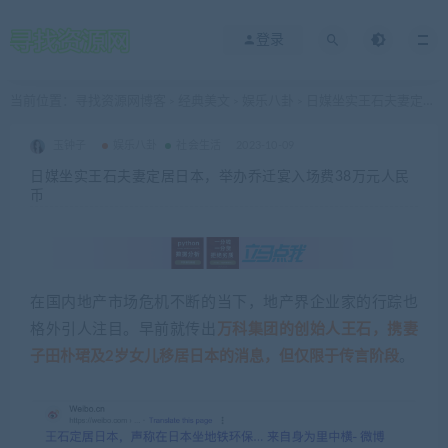
登录
当前位置：
寻找资源网博客
经典美文
娱乐八卦
日媒坐实王石夫妻定居日本，举办乔迁宴入场费38万元人民币
>
>
>
玉钟子
娱乐八卦
社会生活
2023-10-09
日媒坐实王石夫妻定居日本，举办乔迁宴入场费38万元人民
币
在国内地产市场危机不断的当下，地产界企业家的行踪也
格外引人注目。早前就传出
万科集团的创始人王石，携妻
子田朴珺及2岁女儿移居日本的消息，但仅限于传言阶段
。