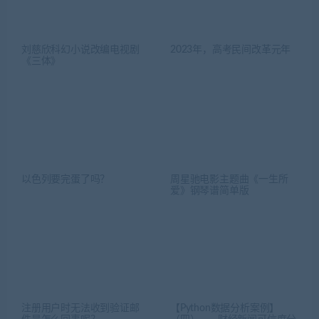
以色列要完蛋了吗？
周星驰电影主题曲《一生所
爱》钢琴谱简单版
注册用户时无法收到验证邮
【Python数据分析案例】
件是怎么回事呢？
（四）—— 财经新闻可信度分
析(线性回归，主成分回归，
随机森林回归)