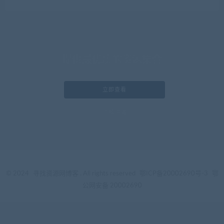
提供最优质的资源集合
立即查看
了解详情
© 2024
寻找资源网博客
. All rights reserved
鄂ICP备20002690号-3
鄂
公网安备 20002690