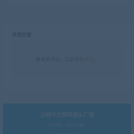
发表回复
要发表评论，您必须先
登录
。
日韩中古钢琴源头厂商
买好钢琴，来指乎乐器！
立即查看