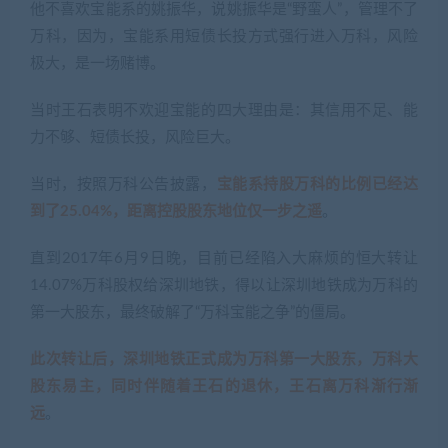
当时王石表明不欢迎宝能的四大理由是：其信用不足、能
力不够、短债长投，风险巨大。
当时，按照万科公告披露，
宝能系持股万科的比例已经达
到了25.04%，距离控股股东地位仅一步之遥
。
直到2017年6月9日晚，目前已经陷入大麻烦的恒大转让
14.07%万科股权给深圳地铁，得以让深圳地铁成为万科的
第一大股东，最终破解了“万科宝能之争”的僵局。
此次转让后，深圳地铁正式成为万科第一大股东，万科大
股东易主，同时伴随着王石的退休，王石离万科渐行渐
远
。
所以，此刻王石定居日本，纯属个人行为，他爱住哪住
哪，和万科以及当下中国房地产市场所遇到的麻烦没有关
系。