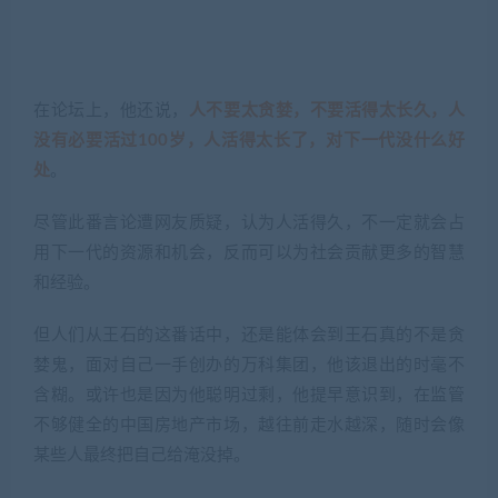
在论坛上，他还说，
人不要太贪婪，不要活得太长久，人
没有必要活过100岁，人活得太长了，对下一代没什么好
处
。
尽管此番言论遭网友质疑，认为人活得久，不一定就会占
用下一代的资源和机会，反而可以为社会贡献更多的智慧
和经验。
但人们从王石的这番话中，还是能体会到王石真的不是贪
婪鬼，面对自己一手创办的万科集团，他该退出的时毫不
含糊。或许也是因为他聪明过剩，他提早意识到，在监管
不够健全的中国房地产市场，越往前走水越深，随时会像
某些人最终把自己给淹没掉。
——End——
文：Jason