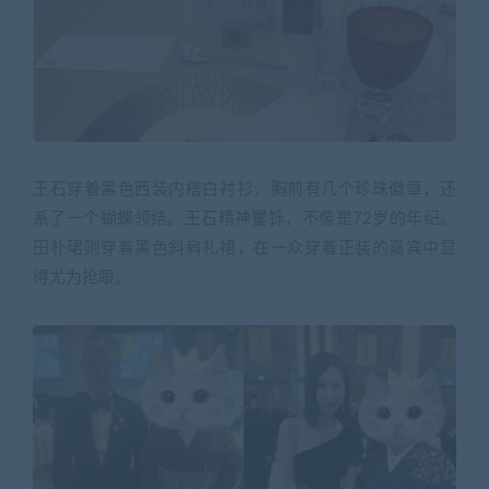
王石穿着黑色西装内搭白衬衫，胸前有几个珍珠徽章，还
系了一个蝴蝶领结。王石精神矍铄，不像是72岁的年纪。
田朴珺则穿着黑色斜肩礼裙，在一众穿着正装的嘉宾中显
得尤为抢眼。