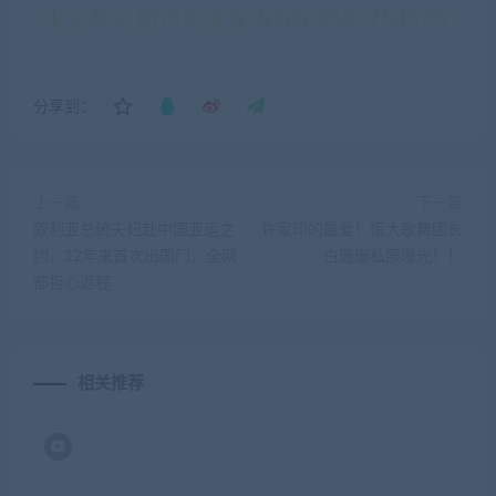
分享到：
上一篇
下一篇
叙利亚总统夫妇赴中国亚运之
许家印的最爱！恒大歌舞团长
约，12年来首次出国门，全网
白珊珊私照曝光！！
都担心返程
相关推荐
刘慈欣科幻小说改编电视剧
2023年，高考民间改革元年
《三体》