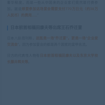
奢华程度，而是一些从中国来的企业家们竟然是付费参
加。据说
想要参加这场宴会需要支付770万日元（约38万
人民币）的费用……
”
日本前首相福田康夫等出席王石乔迁宴
日本八卦周刊称，
这既是一场“乔迁宴”，更是一场“企业家
交流会
”，因为参加宴会的都是两个国家的富甲名流。
日方的代表性人物有
日本前首相福田康夫以及东京大学校
长藤井辉夫等
。