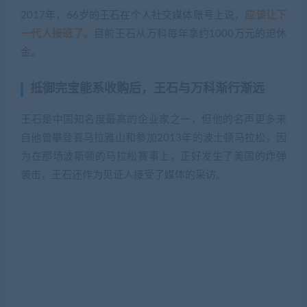
2017年，66岁的王石在个人社交媒体账号上说，
应该让下
一代人接班了
。目前王石从万科每年拿约1000万元的退休
金。
抵御完宝能系收购后，王石与万科渐行渐远
王石是中国知名度最高的企业家之一，但他的名声更多来
自他曾攀登喜马拉雅山和参加2013年的波士顿马拉松，因
为在那场波斯顿的马拉松赛事上，正好发生了美国的炸弹
袭击，王石还作为见证人接受了媒体的采访。