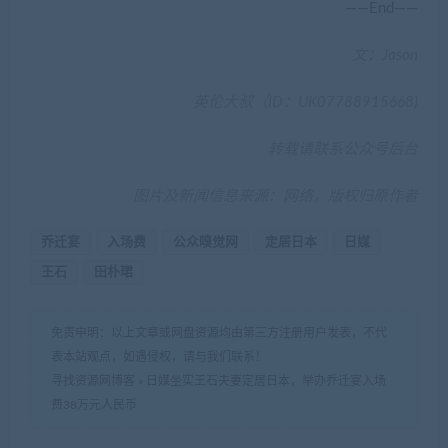
英伦大叔（ID：UK07788915668)
转载请联系公众号后台
图片及新闻信息来源：网络，版权归原作者
乔迁宴
入场费
公众嗅觉网
定居日本
日媒
王石
田朴珺
免责申明：以上文章或网盘资源均由第三方注册用户发表，不代
表本站观点，如遇侵权，请与我们联系！
寻找资源网博客
»
日媒坐实王石夫妻定居日本，举办乔迁宴入场
费38万元人民币