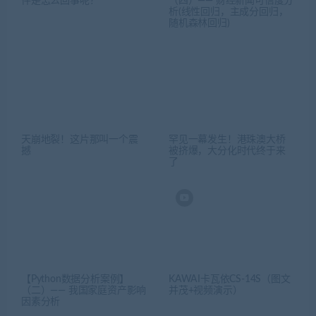
天崩地裂！这片那叫一个震
罕见一幕发生！港珠澳大桥
撼
被挤爆，大分化时代终于来
了
【Python数据分析案例】
KAWAI卡瓦依CS-14S（图文
（二）—— 我国家庭资产影响
并茂+视频演示）
因素分析