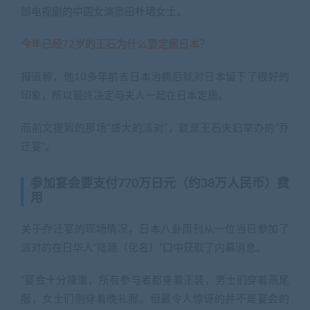
部电视剧的中国女演员田朴珺女士。
今年已经72岁的王石为什么要定居日本？
报道称，他10多年前去日本治病后就对日本留下了很好的
印象，所以最终决定与夫人一起在日本定居。
而前文提到的那场“盛大的派对”，就是王石夫妇举办的“乔
迁宴”。
参加宴会要支付770万日元（约38万人民币）费
用
关于乔迁宴的现场情况，日本八卦周刊从一位当日参加了
派对的在日华人“陆建（化名）”口中获取了内幕消息。
“宴会十分隆重，所有参与者都身着正装，男士们穿着燕尾
服，女士们则穿着晚礼服。但最令人惊讶的并不是宴会的