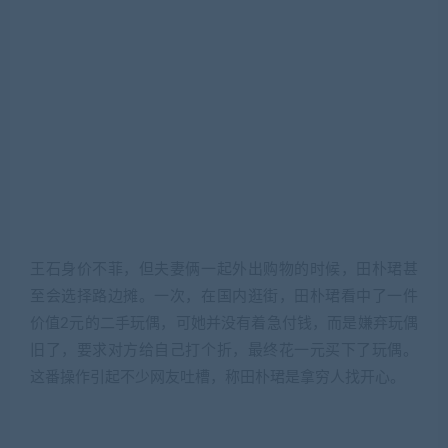
王石身价不菲，但夫妻俩一起外出购物的时候，田朴珺甚
至会选择路边摊。一次，在国内逛街，田朴珺看中了一件
价值2元的二手玩偶，可她并没有着急付钱，而是嫌弃玩偶
旧了，要求对方给自己打个折，最终花一元买下了玩偶。
这番操作引起不少网友吐槽，称田朴珺是拿穷人找开心。