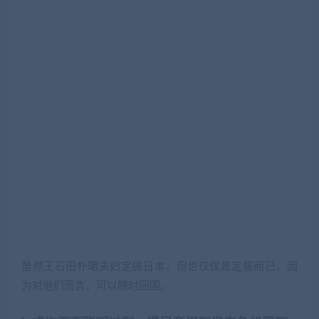
虽然王石田朴珺夫妇定居日本，但也仅仅是定居而已，因
为对他们而言，可以随时回国。
或许王石聪明过剩，提早意识到房产危机要到
来
今年8月，王石就有出息黑龙江亚布力论坛。